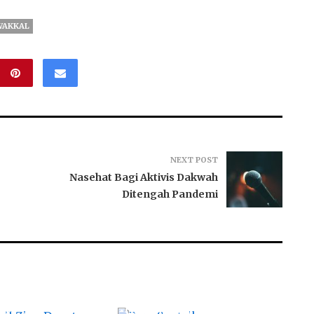
WAKKAL
NEXT POST
Nasehat Bagi Aktivis Dakwah
Ditengah Pandemi
l Zina Dapat
Para Santriku
an Kepada Bapak
Mengkhatamkan Al-
ya Jika…
Qur’an Dalam 3 Hari Di