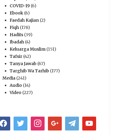
COVID-19
(6)
Ebook
(6)
Faedah Kajian
(2)
Fiqh
(178)
Hadits
(39)
Ibadah
(4)
Keluarga Muslim
(151)
Tafsir
(42)
Tanya Jawab
(67)
Targhib Wa Tarhib
(177)
Media
(241)
Audio
(14)
Video
(227)
acebook
twitter
instagram
google
telegram
youtube