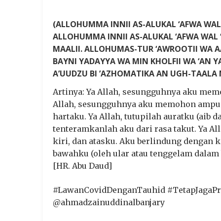
(ALLOHUMMA INNII AS-ALUKAL ‘AFWA WAL 
ALLOHUMMA INNII AS-ALUKAL ‘AFWA WAL ‘A
MAALII. ALLOHUMAS-TUR ‘AWROOTII WA 
BAYNI YADAYYA WA MIN KHOLFII WA ‘AN YA
A’UUDZU BI ’AZHOMATIKA AN UGH-TAALA M
Artinya: Ya Allah, sesungguhnya aku memo
Allah, sesungguhnya aku memohon ampuna
hartaku. Ya Allah, tutupilah auratku (aib 
tenteramkanlah aku dari rasa takut. Ya Al
kiri, dan atasku. Aku berlindung dengan 
bawahku (oleh ular atau tenggelam dalam 
[HR. Abu Daud]
#LawanCovidDenganTauhid #TetapJagaP
@ahmadzainuddinalbanjary