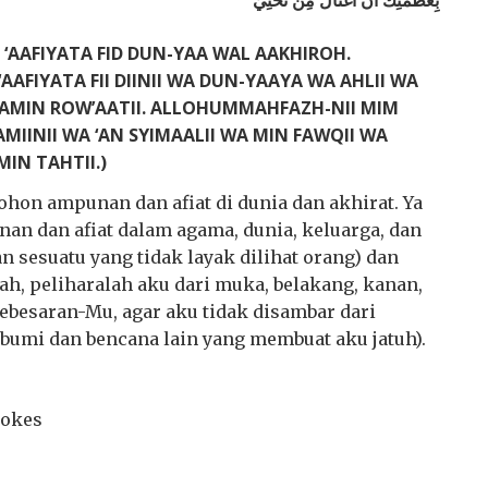
‘AAFIYATA FID DUN-YAA WAL AAKHIROH.
AFIYATA FII DIINII WA DUN-YAAYA WA AHLII WA
AAMIN ROW’AATII. ALLOHUMMAHFAZH-NII MIM
MIINII WA ‘AN SYIMAALII WA MIN FAWQII WA
IN TAHTII.)
hon ampunan dan afiat di dunia dan akhirat. Ya
n dan afiat dalam agama, dunia, keluarga, dan
dan sesuatu yang tidak layak dilihat orang) dan
lah, peliharalah aku dari muka, belakang, kanan,
kebesaran-Mu, agar aku tidak disambar dari
bumi dan bencana lain yang membuat aku jatuh).
rokes