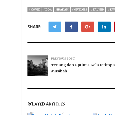
#COVID
#DOA
#IBADAH
#OPTIMIS
#TAUHID
#TA
SHARE:
PREVIOUS POST
Tenang dan Optimis Kala Ditimpa
Musibah
Pesan Untuk Bapak
Anak Hasi
RELATED ARTICLES
Ridwan Kamil Sekeluarga
Dinasabk
Biologisn
BY
AHMADZAINUDDIN