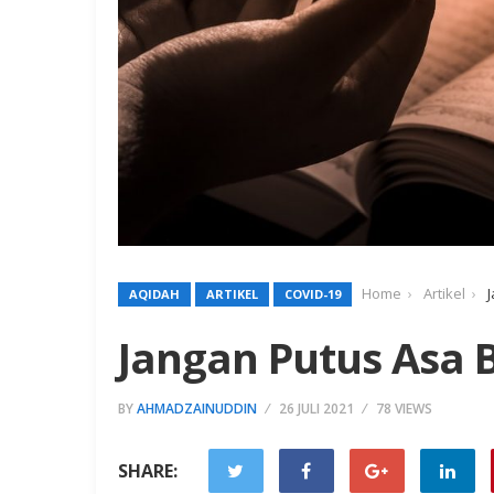
Home
Artikel
AQIDAH
ARTIKEL
COVID-19
Jangan Putus Asa 
BY
AHMADZAINUDDIN
26 JULI 2021
78 VIEWS
SHARE: