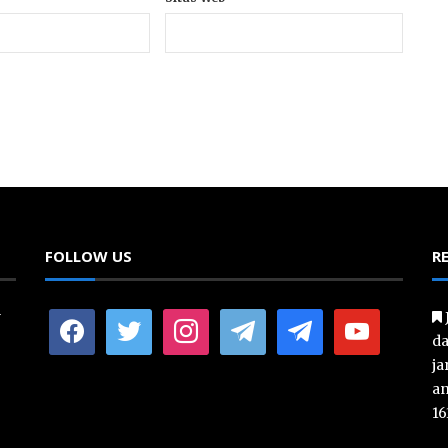
FOLLOW US
R
y
facebook
twitter
instagram
telegram
telegram
youtube
da
ja
an
16