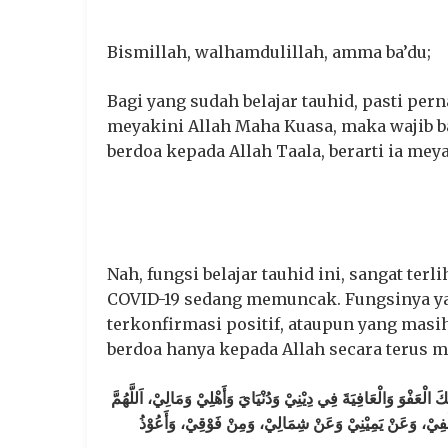
Bismillah, walhamdulillah, amma ba’du;
Bagi yang sudah belajar tauhid, pasti per
meyakini Allah Maha Kuasa, maka wajib b
berdoa kepada Allah Taala, berarti ia mey
Nah, fungsi belajar tauhid ini, sangat terl
COVID-19 sedang memuncak. Fungsinya ya
terkonfirmasi positif, ataupun yang masih 
berdoa hanya kepada Allah secara terus m
َلْفِيْ، وَعَنْ يَمِيْنِيْ وَعَنْ شِمَالِيْ، وَمِنْ فَوْقِيْ، وَأَعُوْذُ