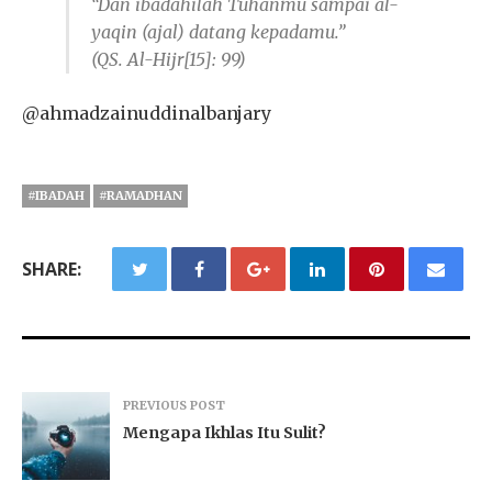
“Dan ibadahilah Tuhanmu sampai al-
yaqin (ajal) datang kepadamu.”
(QS. Al-Hijr[15]: 99)
@ahmadzainuddinalbanjary
#IBADAH
#RAMADHAN
SHARE:
PREVIOUS POST
Mengapa Ikhlas Itu Sulit?