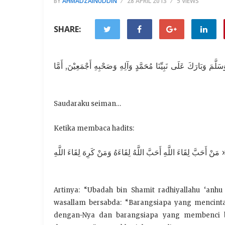
BY
AHMADZAINUDDIN
28 APRIL 2013
5 VIEWS
SHARE:
لَّمَ وَبَارَكَ عَلَى نَبِيِّنَا مُحَمَّدٍ وَآلِهِ وَصَحْبِهِ أَجْمَعِيْنَ, أَمَّا
Saudaraku seiman…
Ketika membaca hadits:
َبَّ لِقَاءَ اللَّهِ أَحَبَّ اللَّهُ لِقَاءَهُ وَمَنْ كَرِهَ لِقَاءَ اللَّهِ
Artinya: “Ubadah bin Shamit radhiyallahu ‘anh
wasallam bersabda: “Barangsiapa yang mencinta
dengan-Nya dan barangsiapa yang membenci b