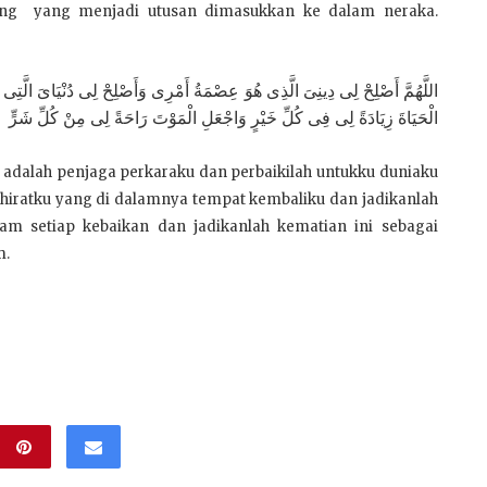
rang yang menjadi utusan dimasukkan ke dalam neraka.
اللَّهُمَّ أَصْلِحْ لِى دِينِىَ الَّذِى هُوَ عِصْمَةُ أَمْرِى وَأَصْلِحْ لِى دُنْيَاىَ الَّ
الْحَيَاةَ زِيَادَةً لِى فِى كُلِّ خَيْرٍ وَاجْعَلِ الْمَوْتَ رَاحَةً لِى مِنْ كُلِّ شَرٍّ
a adalah penjaga perkaraku dan perbaikilah untukku duniaku
hiratku yang di dalamnya tempat kembaliku dan jadikanlah
am setiap kebaikan dan jadikanlah kematian ini sebagai
m.