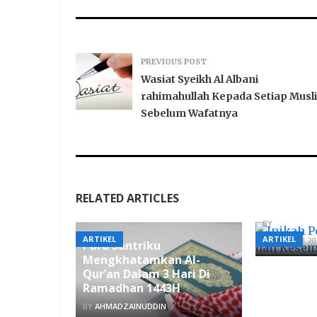
PREVIOUS POST
Wasiat Syeikh Al Albani
rahimahullah Kepada Setiap Musl
Sebelum Wafatnya
Inikah P
RELATED ARTICLES
dan Kese
BY
AHMADZAI
ARTIKEL
ARTIKEL
7 FEBRUARI 20
Para Santriku
Mengkhatamkan Al-
Qur’an Dalam 3 Hari Di
Ramadhan 1443H
BY
AHMADZAINUDDIN