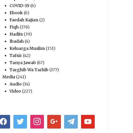
COVID-19
(6)
Ebook
(6)
Faedah Kajian
(2)
Fiqh
(178)
Hadits
(39)
Ibadah
(4)
Keluarga Muslim
(151)
Tafsir
(42)
Tanya Jawab
(67)
Targhib Wa Tarhib
(177)
Media
(241)
Audio
(14)
Video
(227)
acebook
twitter
instagram
google
telegram
youtube