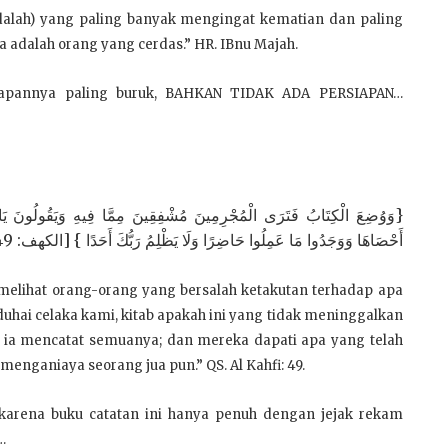
dalah) yang paling banyak mengingat kematian dan paling
 adalah orang yang cerdas.” HR. IBnu Majah.
siapannya paling buruk, BAHKAN TIDAK ADA PERSIAPAN…
وَوُضِعَ الْكِتَابُ فَتَرَى الْمُجْرِمِينَ مُشْفِقِينَ مِمَّا فِيهِ وَيَقُولُونَ يَا وَيْلَ
أَحْصَاهَا وَوَجَدُوا مَا عَمِلُوا حَاضِرًا وَلَا يَظْلِمُ رَبُّكَ أَحَدًا } [الكهف: 49]
n melihat orang-orang yang bersalah ketakutan terhadap apa
Aduhai celaka kami, kitab apakah ini yang tidak meninggalkan
an ia mencatat semuanya; dan mereka dapati apa yang telah
menganiaya seorang jua pun.” QS. Al Kahfi: 49.
karena buku catatan ini hanya penuh dengan jejak rekam
…