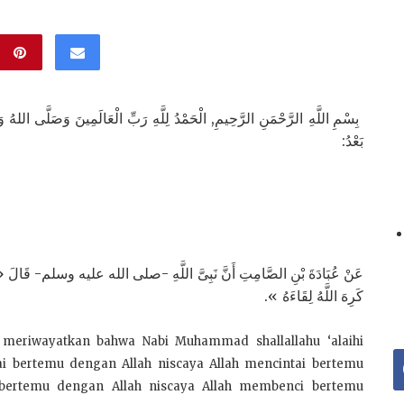
بِسْمِ اللَّهِ الرَّحْمَنِ الرَّحِيمِ, الْحَمْدُ لِلَّهِ رَبِّ الْعَالَمِينَ وَصَلَّى اللهُ وَسَ
بَعْدُ:
عَنْ عُبَادَةَ بْنِ الصَّامِتِ أَنَّ نَبِىَّ اللَّهِ -صلى الله عليه وسلم- قَالَ « مَنْ أَح
كَرِهَ اللَّهُ لِقَاءَهُ ».
u meriwayatkan bahwa Nabi Muhammad shallallahu ‘alaihi
f
i bertemu dengan Allah niscaya Allah mencintai bertemu
ertemu dengan Allah niscaya Allah membenci bertemu