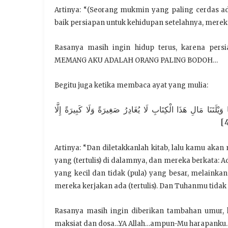
Artinya: “(Seorang mukmin yang paling cerdas a
baik persiapan untuk kehidupan setelahnya, mereka
Rasanya masih ingin hidup terus, karena per
MEMANG AKU ADALAH ORANG PALING BODOH…
Begitu juga ketika membaca ayat yang mulia:
{تَنَا مَالِ هَذَا الْكِتَابِ لَا يُغَادِرُ صَغِيرَةً وَلَا كَبِيرَةً إِلَّا
Artinya: “Dan diletakkanlah kitab, lalu kamu aka
yang (tertulis) di dalamnya, dan mereka berkata: 
yang kecil dan tidak (pula) yang besar, melaink
mereka kerjakan ada (tertulis). Dan Tuhanmu tidak 
Rasanya masih ingin diberikan tambahan umur, 
maksiat dan dosa…YA Allah…ampun-Mu harapanku