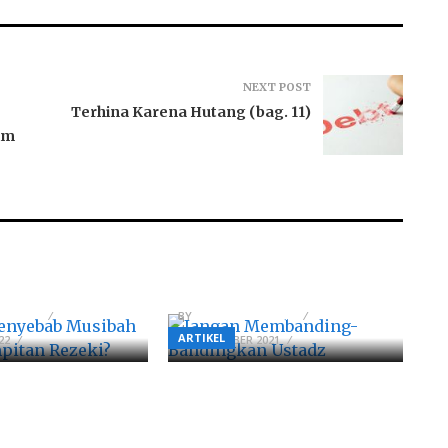
NEXT POST
Terhina Karena Hutang (bag. 11)
im
enyebab Musibah
Jangan Membanding-
mpitan Rezeki?
Bandingkan Ustadz
NUDDIN
BY
AHMADZAINUDDIN
ARTIKEL
22
16 NOVEMBER 2021