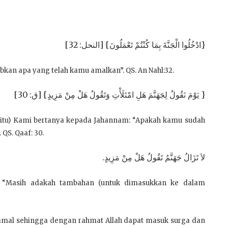
{ادْخُلُوا الْجَنَّةَ بِمَا كُنْتُمْ تَعْمَلُونَ} [النحل: 32]
bkan apa yang telah kamu amalkan”. QS. An Nahl:32.
{ يَوْمَ نَقُولُ لِجَهَنَّمَ هَلِ امْتَلَأْتِ وَتَقُولُ هَلْ مِنْ مَزِيدٍ} [ق: 30]
ri itu) Kami bertanya kepada Jahannam: “Apakah kamu sudah
QS. Qaaf: 30.
لاَ تَزَالُ جَهَنَّمُ تَقُولُ هَلْ مِنْ مَزِيدٍ.
a: “Masih adakah tambahan (untuk dimasukkan ke dalam
eramal sehingga dengan rahmat Allah dapat masuk surga dan