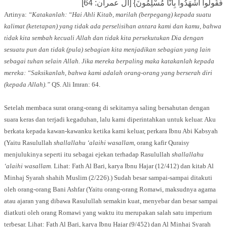
فَقُولُوا اشْهَدُوا بِأَنَّا مُسْلِمُونَ} [آل عمران: 64]
Artinya:
“Katakanlah: “Hai Ahli Kitab, marilah (berpegang) kepada suatu
kalimat (ketetapan) yang tidak ada perselisihan antara kami dan kamu, bahwa
tidak kita sembah kecuali Allah dan tidak kita persekutukan Dia dengan
sesuatu pun dan tidak (pula) sebagian kita menjadikan sebagian yang lain
sebagai tuhan selain Allah. Jika mereka berpaling maka katakanlah kepada
mereka: “Saksikanlah, bahwa kami adalah orang-orang yang berserah diri
(kepada Allah).”
QS. Ali Imran: 64.
Setelah membaca surat orang-orang di sekitarnya saling bersahutan dengan
suara keras dan terjadi kegaduhan, lalu kami diperintahkan untuk keluar. Aku
berkata kepada kawan-kawanku ketika kami keluar, perkara Ibnu Abi Kabsyah
(Yaitu Rasulullah
shallallahu ‘alaihi wasallam,
orang kafir Quraisy
menjulukinya seperti itu sebagai ejekan terhadap Rasulullah
shallallahu
‘alaihi wasallam.
Lihat: Fath Al Bari, karya Ibnu Hajar (12/412) dan kitab Al
Minhaj Syarah shahih Muslim (2/226).) Sudah besar sampai-sampai ditakuti
oleh orang-orang Bani Ashfar (Yaitu orang-orang Romawi, maksudnya agama
atau ajaran yang dibawa Rasulullah semakin kuat, menyebar dan besar sampai
diatkuti oleh orang Romawi yang waktu itu merupakan salah satu imperium
terbesar. Lihat: Fath Al Bari, karya Ibnu Hajar (9/452) dan Al Minhaj Syarah