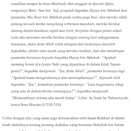
wasallam
sampai ke kota Madinah, dan singgah di daerah Quba,
tempatnya Bani ‘Amr bin ‘Auf, pergilah bapakku Huyay bin Ahkthab dan
pamanku Abu Yasir bin Akhthab pada waktu pagi hari, dan mereka tidak
pulang kecuali ketika menjelang terbenam matahari, mereka berdua
datang dalam keadaan capek dan letih, berjalan dengan pelan sekali.
Lalu aku menemui mereka berdua dengan senang hati sebagaimana
biasanya, maka demi Allah tidak satupun dari keduanya menoleh
kepadaku, akibat rasa susah yang mereka rasakan, dan aku mendengar
pamanku bertanya kepada bapakku Huyay bin Akhthab: “Apakah
memang benar dia
(yaitu Nabi yang dijanjikan di dalam kitab Taurat-
pent)?”,
bapakku menjawab: “Iya, demi Allah”, pamanku bertanya lagi:
“Apakah kamu mengetahuinya dan menetapkannya?”, dijawab oleh
bapakku: “Iya”, kemudian pamanku bertanya: “Lalu bagaimana sikap
yang ada di dalam dirimu tentangnya?”, bapakku menjawab:
“Memusuhinya selama aku masih hidup”.
Lihat: As Sirah An Nabawiyyah,
karya Ibnu Hisyam (1/518-519).
Cerita dengan alur yang sama juga diriwayatkan oleh Imam Bukhari di dalam
kitab shahihnya tentang seorang shahabat yang bernama Abdullah bin Salam