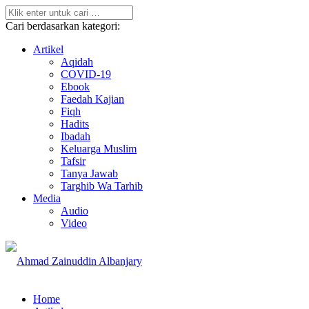
Cari berdasarkan kategori:
Artikel
Aqidah
COVID-19
Ebook
Faedah Kajian
Fiqh
Hadits
Ibadah
Keluarga Muslim
Tafsir
Tanya Jawab
Targhib Wa Tarhib
Media
Audio
Video
Home