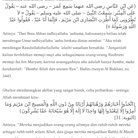
(عَنِ ابْنِ عَبَّاسٍ رضي الله عنهما سَمِعَ عُمَرَ – رضى الله عنه – يَقُولُ
عَلَى الْمِنْبَرِ: سَمِعْتُ النَّبِىَّ – صلى الله عليه وسلم – يَقُولُ « لاَ
تُطْرُونِى كَمَا أَطْرَتِ النَّصَارَى ابْنَ مَرْيَمَ ، فَإِنَّمَا أَنَا عَبْدٌ ، فَقُولُوا عَبْدُ
اللَّهِ وَرَسُولُهُ »)
Artinya: “Dari Ibnu Abbas radhiyallahu ‘anhuma, bahwasanya beliau telah
mendengar Umar radhiyallahu ‘anhu berkata diatas mimbar: “Aku telah
mendengar Rasulullah
shallallahu ‘alaihi
wasallam bersabda:
“Janganlah
kalian berlebihan memuji-muji aku sebagaimana orang-orang Nashrani
memuji Isa bin Maryam, karena sesungguhnya aku adalah hanya hamba, maka
katakanlah: “Hamba Allah dan utusan-Nya”.
Hadits riwayat Al Bukhari, no.
3445.
Ghuluw
mendatangkan akibat yang sangat buruk, coba perhatikan –semoga
Allah merahmati kita-:
{اتَّخَذُوا أَحْبَارَهُمْ وَرُهْبَانَهُمْ أَرْبَابًا مِنْ دُونِ اللَّهِ وَالْمَسِيحَ ابْنَ مَرْيَمَ وَمَا
أُمِرُوا إِلَّا لِيَعْبُدُوا إِلَهًا وَاحِدًا لَا إِلَهَ إِلَّا هُوَ سُبْحَانَهُ عَمَّا يُشْرِكُونَ}
[التوبة: 31]
Artinya:
“Mereka menjadikan orang-orang alimnya dan rahib-rahib mereka
sebagai rabb-rabb selain Allah, dan (juga mereka menjadikan Rabb) Al Masih