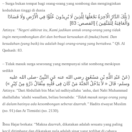
– Surga bukan tempat bagi orang-orang yang sombong dan menginginkan
kedudukan tinggi di dunia
{ تِلْكَ الدَّارُ الْآخِرَةُ نَجْعَلُهَا لِلَّذِينَ لَا يُرِيدُونَ عُلُوًّا فِي الْأَرْضِ وَلَا فَسَادًا
وَالْعَاقِبَةُ لِلْمُتَّقِينَ } [القصص: 83]
Artinya:
“Negeri akhirat itu, Kami jadikan untuk orang-orang yang tidak
ingin menyombongkan diri dan berbuat kerusakan di (muka) bumi. Dan
kesudahan (yang baik) itu adalah bagi orang-orang yang bertakwa.”
QS. Al
Qashash: 83.
– Tidak masuk surga seseorang yang mempunyai sifat sombong meskipun
sedikit
(عَنْ عَبْدِ اللَّهِ بْنِ مَسْعُودٍ رضي الله عنه عَنِ النَّبِىِّ -صلى الله عليه
وسلم- قَالَ « لاَ يَدْخُلُ الْجَنَّةَ مَنْ كَانَ فِى قَلْبِهِ مِثْقَالُ ذَرَّةٍ مِنْ كِبْرٍ »)
Artinya: “Dari Abdullah bin Mas’ud radhiyallahu ‘anhu, dari Nabi Muhammad
shallallahu ‘alaihi wasallam, beliau bersabda:
“Tidak masuk surga orang yang
di dalam hatinya ada kesombongan seberat dzarrah.”
Hadits riwayat Muslim
(no. 91) dan At Tirmidzi (no. 2130).
I
bnu Hajar berkata: “Makna
dzarrah
, dikatakan adalah sesuatu yang paling
kecil ditimbang dan dikatakan pula adalah sinar yang terlihat di cahaya