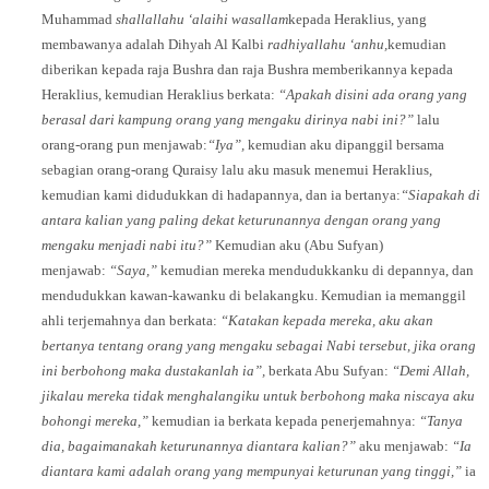
Muhammad
shallallahu ‘alaihi wasallam
kepada Heraklius, yang
membawanya adalah Dihyah Al Kalbi
radhiyallahu ‘anhu,
kemudian
diberikan kepada raja Bushra dan raja Bushra memberikannya kepada
Heraklius, kemudian Heraklius berkata:
“Apakah disini ada orang yang
berasal dari kampung orang yang mengaku dirinya nabi ini?”
lalu
orang-orang pun menjawab:
“Iya”,
kemudian aku dipanggil bersama
sebagian orang-orang Quraisy lalu aku masuk menemui Heraklius,
kemudian kami didudukkan di hadapannya, dan ia bertanya:
“Siapakah di
antara kalian yang paling dekat keturunannya dengan orang yang
mengaku menjadi nabi itu?”
Kemudian aku (Abu Sufyan)
menjawab:
“Saya,”
kemudian mereka mendudukkanku di depannya, dan
mendudukkan kawan-kawanku di belakangku. Kemudian ia memanggil
ahli terjemahnya dan berkata:
“Katakan kepada mereka, aku akan
bertanya tentang orang yang mengaku sebagai Nabi tersebut, jika orang
ini berbohong maka dustakanlah ia”,
berkata Abu Sufyan:
“Demi Allah,
jikalau mereka tidak menghalangiku untuk berbohong maka niscaya aku
bohongi mereka,”
kemudian ia berkata kepada penerjemahnya:
“Tanya
dia, bagaimanakah keturunannya diantara kalian?”
aku menjawab:
“Ia
diantara kami adalah orang yang mempunyai keturunan yang tinggi,”
ia