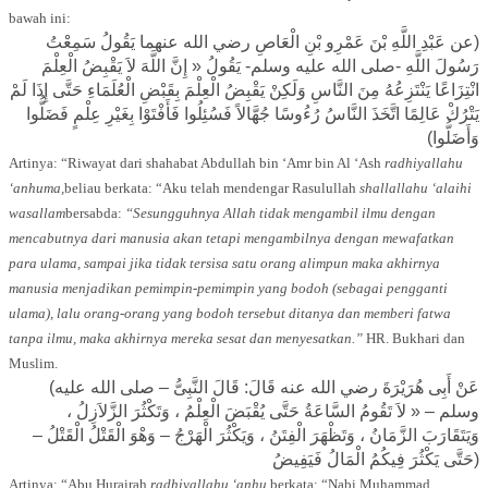
bawah ini:
(عن عَبْدِ اللَّهِ بْنَ عَمْرِو بْنِ الْعَاصِ رضي الله عنهما يَقُولُ سَمِعْتُ
رَسُولَ اللَّهِ -صلى الله عليه وسلم- يَقُولُ « إِنَّ اللَّهَ لاَ يَقْبِضُ الْعِلْمَ
انْتِزَاعًا يَنْتَزِعُهُ مِنَ النَّاسِ وَلَكِنْ يَقْبِضُ الْعِلْمَ بِقَبْضِ الْعُلَمَاءِ حَتَّى إِذَا لَمْ
يَتْرُكْ عَالِمًا اتَّخَذَ النَّاسُ رُءُوسًا جُهَّالاً فَسُئِلُوا فَأَفْتَوْا بِغَيْرِ عِلْمٍ فَضَلُّوا
وَأَضَلُّوا)
Artinya: “Riwayat dari shahabat Abdullah bin ‘Amr bin Al ‘Ash
radhiyallahu
‘anhuma,
beliau berkata: “Aku telah mendengar Rasulullah
shallallahu ‘alaihi
wasallam
bersabda:
“Sesungguhnya Allah tidak mengambil ilmu dengan
mencabutnya dari manusia akan tetapi mengambilnya dengan mewafatkan
para ulama, sampai jika tidak tersisa satu orang alimpun maka akhirnya
manusia menjadikan pemimpin-pemimpin yang bodoh (sebagai pengganti
ulama), lalu orang-orang yang bodoh tersebut ditanya dan memberi fatwa
tanpa ilmu, maka akhirnya mereka sesat dan menyesatkan.”
HR. Bukhari dan
Muslim.
(عَنْ أَبِى هُرَيْرَةَ رضي الله عنه قَالَ: قَالَ النَّبِىُّ – صلى الله عليه
وسلم – « لاَ تَقُومُ السَّاعَةُ حَتَّى يُقْبَضَ الْعِلْمُ ، وَتَكْثُرَ الزَّلاَزِلُ ،
وَيَتَقَارَبَ الزَّمَانُ ، وَتَظْهَرَ الْفِتَنُ ، وَيَكْثُرَ الْهَرْجُ – وَهْوَ الْقَتْلُ الْقَتْلُ –
حَتَّى يَكْثُرَ فِيكُمُ الْمَالُ فَيَفِيضُ)
Artinya: “Abu Hurairah
radhiyallahu ‘anhu
berkata: “Nabi Muhammad