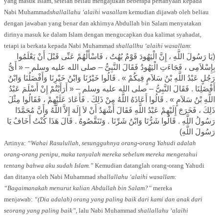
yang masuk Islam, setelah beliau mengajukan beberapa pertanyaan kepada
Nabi Muhammad
shallallahu ‘alaihi wasallam
kemudian dijawab oleh beliau
dengan jawaban yang benar dan akhirnya Abdullah bin Salam menyatakan
dirinya masuk ke dalam Islam dengan mengucapkan dua kalimat syahadat,
tetapi ia berkata kepada Nabi Muhammad
shallallhu ‘alaihi wasallam
:
(يَا رَسُولَ اللَّهِ ، إِنَّ الْيَهُودَ قَوْمٌ بُهُتٌ ، فَاسْأَلْهُمْ عَنِّى قَبْلَ أَنْ يَعْلَمُوا
بِإِسْلاَمِى ، فَجَاءَتِ الْيَهُودُ فَقَالَ النَّبِىُّ – صلى الله عليه وسلم – « أَىُّ
رَجُلٍ عَبْدُ اللَّهِ بْنُ سَلاَمٍ فِيكُمْ » . قَالُوا خَيْرُنَا وَابْنُ خَيْرِنَا وَأَفْضَلُنَا وَابْنُ
أَفْضَلِنَا . فَقَالَ النَّبِىُّ – صلى الله عليه وسلم – « أَرَأَيْتُمْ إِنْ أَسْلَمَ عَبْدُ
اللَّهِ بْنُ سَلاَمٍ » . قَالُوا أَعَاذَهُ اللَّهُ مِنْ ذَلِكَ . فَأَعَادَ عَلَيْهِمْ ، فَقَالُوا مِثْلَ
ذَلِكَ ، فَخَرَجَ إِلَيْهِمْ عَبْدُ اللَّهِ فَقَالَ أَشْهَدُ أَنْ لاَ إِلَهَ إِلاَّ اللَّهُ وَأَنَّ مُحَمَّدًا
رَسُولُ اللَّهِ . قَالُوا شَرُّنَا وَابْنُ شَرِّنَا . وَتَنَقَّصُوهُ . قَالَ هَذَا كُنْتُ أَخَافُ يَا
رَسُولَ اللَّهِ)
Artinya:
“Wahai Rasulullah, sesungguhnya orang-orang Yahudi adalah
orang-orang penipu, maka tanyalah mereka sebelum mereka mengetahui
tentang bahwa aku sudah Islam.”
Kemudian datanglah orang-orang Yahudi
dan ditanya oleh Nabi Muhammad
shallallahu ‘alaihi wasallam:
“Bagaimanakah menurut kalian Abdullah bin Salam?”
mereka
menjawab:
“(Dia adalah) orang yang paling baik dari kami dan anak dari
seorang yang paling baik”,
lalu Nabi Muhammad
shallallahu ‘alaihi