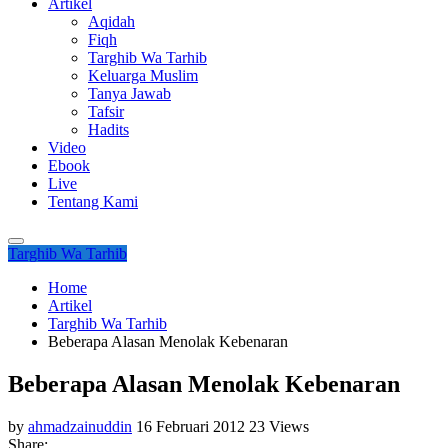
Artikel
Aqidah
Fiqh
Targhib Wa Tarhib
Keluarga Muslim
Tanya Jawab
Tafsir
Hadits
Video
Ebook
Live
Tentang Kami
Targhib Wa Tarhib
Home
Artikel
Targhib Wa Tarhib
Beberapa Alasan Menolak Kebenaran
Beberapa Alasan Menolak Kebenaran
by
ahmadzainuddin
16 Februari 2012
23 Views
Share: