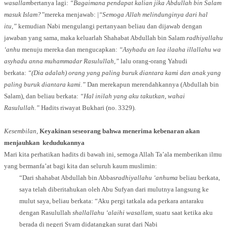
wasallam
bertanya lagi:
“Bagaimana pendapat kalian jika Abdullah bin Salam
masuk Islam?”
mereka menjawab: |
“Semoga Allah melindunginya dari hal
itu,”
kemudian Nabi mengulangi pertanyaan beliau dan dijawab dengan
jawaban yang sama, maka keluarlah Shahabat Abdullah bin Salam
radhiyallahu
‘anhu
menuju mereka dan mengucapkan:
“Asyhadu an laa ilaaha illallahu wa
asyhadu anna muhammadar Rasulullah,”
lalu orang-orang Yahudi
berkata:
“(Dia adalah) orang yang paling buruk diantara kami dan anak yang
paling buruk diantara kami.”
Dan merekapun merendahkannya (Abdullah bin
Salam), dan beliau berkata:
“Hal inilah yang aku takutkan, wahai
Rasulullah.”
Hadits riwayat Bukhari (no. 3329).
Kesembilan,
Keyakinan seseorang bahwa menerima kebenaran akan
menjauhkan kedudukannya
Mari kita perhatikan hadits di bawah ini, semoga Allah Ta’ala memberikan ilmu
yang bermanfa’at bagi kita dan seluruh kaum muslimin:
“Dari shahabat Abdullah bin Abbas
radhiyallahu ‘anhuma
beliau berkata,
saya telah diberitahukan oleh Abu Sufyan dari mulutnya langsung ke
mulut saya, beliau berkata: “Aku pergi tatkala ada perkara antaraku
dengan Rasulullah
shallallahu ‘alaihi wasallam,
suatu saat ketika aku
berada di negeri Syam didatangkan surat dari Nabi