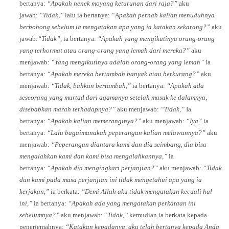
bertanya:
“Apakah nenek moyang keturunan dari raja?”
aku
jawab:
“Tidak,”
lalu ia bertanya:
“Apakah pernah kalian menuduhnya
berbohong sebelum ia mengatakan apa yang ia katakan sekarang?”
aku
jawab:
“Tidak”,
ia bertanya:
“Apakah yang mengikutinya orang-orang
yang terhormat atau orang-orang yang lemah dari mereka?”
aku
menjawab:
“Yang mengikutinya adalah orang-orang yang lemah”
ia
bertanya:
“Apakah mereka bertambah banyak atau berkurang?”
aku
menjawab:
“Tidak, bahkan bertambah,”
ia bertanya:
“Apakah ada
seseorang yang murtad dari agamanya setelah masuk ke dalamnya,
disebabkan marah terhadapnya?”
aku menjawab:
“Tidak,”
Ia
bertanya:
“Apakah kalian memeranginya?”
aku menjawab:
“Iya”
ia
bertanya:
“Lalu bagaimanakah peperangan kalian melawannya?”
aku
menjawab:
“Peperangan diantara kami dan dia seimbang, dia bisa
mengalahkan kami dan kami bisa mengalahkannya,”
ia
bertanya:
“Apakah dia mengingkari perjanjian?”
aku menjawab:
“Tidak
dan kami pada masa perjanjian ini tidak mengetahui apa yang ia
kerjakan,”
ia berkata:
“Demi Allah aku tidak mengatakan kecuali hal
ini,”
ia bertanya:
“Apakah ada yang mengatakan perkataan ini
sebelumnya?”
aku menjawab: “
Tidak,”
kemudian ia berkata kepada
penerjemahnya:
“Katakan kepadanya, aku telah bertanya kepada Anda