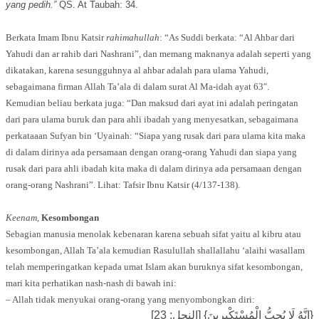
yang pedih.”
QS. At Taubah: 34.
Berkata Imam Ibnu Katsir
rahimahullah
: “As Suddi berkata: “Al Ahbar dari
Yahudi dan ar rahib dari Nashrani”, dan memang maknanya adalah seperti yang
dikatakan, karena sesungguhnya al ahbar adalah para ulama Yahudi,
sebagaimana firman Allah Ta’ala di dalam surat Al Ma-idah ayat 63″.
Kemudian beliau berkata juga: “Dan maksud dari ayat ini adalah peringatan
dari para ulama buruk dan para ahli ibadah yang menyesatkan, sebagaimana
perkataaan Sufyan bin ‘Uyainah: “Siapa yang rusak dari para ulama kita maka
di dalam dirinya ada persamaan dengan orang-orang Yahudi dan siapa yang
rusak dari para ahli ibadah kita maka di dalam dirinya ada persamaan dengan
orang-orang Nashrani”. Lihat: Tafsir Ibnu Katsir (4/137-138).
Keenam,
Kesombongan
Sebagian manusia menolak kebenaran karena sebuah sifat yaitu al kibru atau
kesombongan, Allah Ta’ala kemudian Rasulullah shallallahu ‘alaihi wasallam
telah memperingatkan kepada umat Islam akan buruknya sifat kesombongan,
mari kita perhatikan nash-nash di bawah ini:
– Allah tidak menyukai orang-orang yang menyombongkan diri:
{إِنَّهُ لَا يُحِبُّ الْمُسْتَكْبِرِينَ} [النحل: 23]