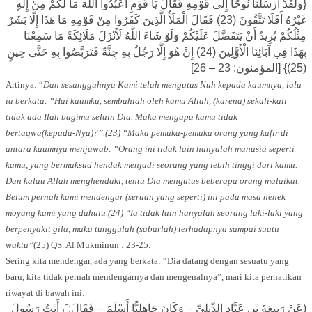
{وَلَقَدْ أَرْسَلْنَا نُوحًا إِلَى قَوْمِهِ فَقَالَ يَا قَوْمِ اعْبُدُوا اللَّهَ مَا لَكُمْ مِنْ إِلَهٍ
غَيْرُهُ أَفَلَا تَتَّقُونَ (23) فَقَالَ الْمَلَأُ الَّذِينَ كَفَرُوا مِنْ قَوْمِهِ مَا هَذَا إِلَّا بَشَرٌ
مِثْلُكُمْ يُرِيدُ أَنْ يَتَفَضَّلَ عَلَيْكُمْ وَلَوْ شَاءَ اللَّهُ لَأَنْزَلَ مَلَائِكَةً مَا سَمِعْنَا
بِهَذَا فِي آبَائِنَا الْأَوَّلِينَ (24) إِنْ هُوَ إِلَّا رَجُلٌ بِهِ جِنَّةٌ فَتَرَبَّصُوا بِهِ حَتَّى حِينٍ
(25)} [المؤمنون: 23 – 26]
Artinya: “
Dan sesungguhnya Kami telah mengutus Nuh kepada kaumnya, lalu
ia berkata: “Hai kaumku, sembahlah oleh kamu Allah, (karena) sekali-kali
tidak ada Ilah bagimu selain Dia. Maka mengapa kamu tidak
bertaqwa(kepada-Nya)?”.(23) “Maka pemuka-pemuka orang yang kafir di
antara kaumnya menjawab: “Orang ini tidak lain hanyalah manusia seperti
kamu, yang bermaksud hendak menjadi seorang yang lebih tinggi dari kamu.
Dan kalau Allah menghendaki, tentu Dia mengutus beberapa orang malaikat.
Belum pernah kami mendengar (seruan yang seperti) ini pada masa nenek
moyang kami yang dahulu.(24) “Ia tidak lain hanyalah seorang laki-laki yang
berpenyakit gila, maka tunggulah (sabarlah) terhadapnya sampai suatu
waktu”
(25) QS. Al Mukminun : 23-25.
Sering kita mendengar, ada yang berkata: “Dia datang dengan sesuatu yang
baru, kita tidak pernah mendengarnya dan mengenalnya”, mari kita perhatikan
riwayat di bawah ini:
(عَنْ رَبِيعَةَ بْنِ عَبَّادٍ الدِّيلِىِّ – وَكَانَ جَاهِلِيًّا أَسْلَمَ – فَقَالَ: َرأَيْتُ رَسُولَ