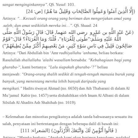
sangat menginginkannya”.
QS. Yusuf: 103.
{إِلَّا الَّذِينَ آمَنُوا وَعَمِلُوا الصَّالِحَاتِ وَقَلِيلٌ مَا هُمْ} [ص: 24]
Artinya:
“…Kecuali orang orang yang beriman dan mengerjakan amal yang
saleh; dan amat sedikitlah mereka ini…”.
QS. Shaad: 24.
(عَنْ عَبْدِ اللَّهِ بن عَمْرٍو رضي الله عنهما, قَالَ: قَالَ رَسُولُ اللَّهِ صَلَّى
اللَّهُ عَلَيْهِ وَسَلَّمَ:”طُوبَى لِلْغُرَبَاءِ”، قُلْنَا: وَمَا الْغُرَبَاءُ؟ قَالَ:”قَوْمٌ
صَالِحُونَ قَلِيلٌ فِي نَاسِ سَوْءٍ كَثِيرٍ، مَنْ يَعْصِيهِمْ أَكْثَرُ مِمَّنْ يُطِيعُهُمْ”)
Artinya: “Dari Abdullah bin ‘Amr
radhiyallahu ‘anhuma,
beliau berkata:
Rasulullah
shallallahu ‘alaihi wasallam
bersabda:
“Kebahagiaan bagi yang
ghuraba-“
, kami bertanya:
“Lalu siapakah ghuraba-‘?”
beliau
menjawab:
“Orang-orang shalih sedikit di tengah-tengah manusia buruk yang
banyak, yang menentang mereka lebih banyak daripada yang
mengikuti.”
Hadits riwayat Ahmad (no. 6650) dan Ath Thabarani di dalam Al
Mu’jamul Kabir (no. 1457) serta dishahihkan oleh Imam Al Albani di dalam
Silsilah Al Ahadits Ash Shahihah (no. 1619).
– Kelemahan dan minoritas pengikutnya adalah tanda bahwasanya sesuatu itu
salah, penyataan ini bertentangan dengan beberapa dalil di bawah ini:
{ قَالُوا أَنُؤْمِنُ لَكَ وَاتَّبَعَكَ الْأَرْذَلُونَ} [الشعراء: 111]
Artinya: “
Mereka berkata: “Apakah kami akan beriman kepadamu, padahal