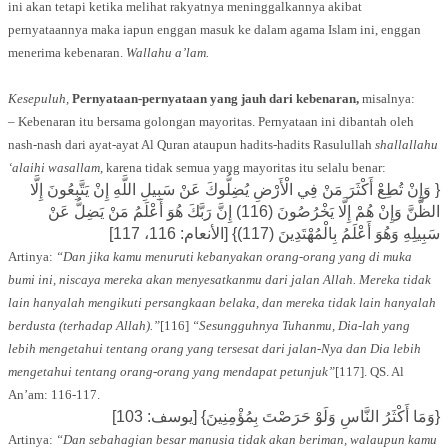
ini akan tetapi ketika melihat rakyatnya meninggalkannya akibat
pernyataannya maka iapun enggan masuk ke dalam agama Islam ini, enggan
menerima kebenaran.
Wallahu a’lam.
Kesepuluh,
Pernyataan-pernyataan yang jauh dari kebenaran,
misalnya:
– Kebenaran itu bersama golongan mayoritas. Pernyataan ini dibantah oleh
nash-nash dari ayat-ayat Al Quran ataupun hadits-hadits Rasulullah
shallallahu
‘alaihi wasallam
, karena tidak semua yang mayoritas itu selalu benar:
{ وَإِنْ تُطِعْ أَكْثَرَ مَنْ فِي الْأَرْضِ يُضِلُّوكَ عَنْ سَبِيلِ اللَّهِ إِنْ يَتَّبِعُونَ إِلَّا
الظَّنَّ وَإِنْ هُمْ إِلَّا يَخْرُصُونَ (116) إِنَّ رَبَّكَ هُوَ أَعْلَمُ مَنْ يَضِلُّ عَنْ
سَبِيلِهِ وَهُوَ أَعْلَمُ بِالْمُهْتَدِينَ (117)} [الأنعام: 116، 117]
Artinya:
“Dan jika kamu menuruti kebanyakan orang-orang yang di muka
bumi ini, niscaya mereka akan menyesatkanmu dari jalan Allah. Mereka tidak
lain hanyalah mengikuti persangkaan belaka, dan mereka tidak lain hanyalah
berdusta (terhadap Allah).”
[116]
“Sesungguhnya Tuhanmu, Dia-lah yang
lebih mengetahui tentang orang yang tersesat dari jalan-Nya dan Dia lebih
mengetahui tentang orang-orang yang mendapat petunjuk”
[117]. QS. Al
An’am: 116-117.
{وَمَا أَكْثَرُ النَّاسِ وَلَوْ حَرَصْتَ بِمُؤْمِنِينَ} [يوسف: 103]
Artinya:
“Dan sebahagian besar manusia tidak akan beriman, walaupun kamu