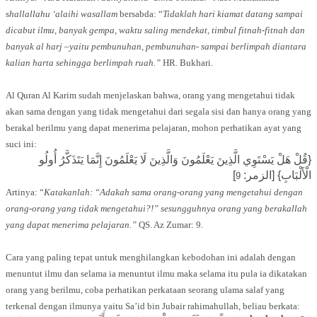
s
hallallahu ‘alaihi wasallam
bersabda: “
Tidaklah hari kiamat datang sampai
dicabut ilmu, banyak gempa, waktu saling mendekat, timbul fitnah-fitnah dan
banyak al harj –yaitu pembunuhan, pembunuhan- sampai berlimpah diantara
kalian harta sehingga berlimpah ruah.”
HR. Bukhari.
Al Quran Al Karim sudah menjelaskan bahwa, orang yang mengetahui tidak
akan sama dengan yang tidak mengetahui dari segala sisi dan hanya orang yang
berakal berilmu yang dapat menerima pelajaran, mohon perhatikan ayat yang
suci ini:
{قُلْ هَلْ يَسْتَوِي الَّذِينَ يَعْلَمُونَ وَالَّذِينَ لَا يَعْلَمُونَ إِنَّمَا يَتَذَكَّرُ أُولُو
]
الْأَلْبَابِ} [الزمر:
9
Artinya: “
Katakanlah: “Adakah sama orang-orang yang mengetahui dengan
orang-orang yang tidak mengetahui?!” sesungguhnya orang yang berakallah
yang dapat menerima pelajaran.”
QS. Az Zumar: 9.
Cara yang paling tepat untuk menghilangkan kebodohan ini adalah dengan
menuntut ilmu dan selama ia menuntut ilmu maka selama itu pula ia dikatakan
orang yang berilmu, coba perhatikan perkataan seorang ulama salaf yang
terkenal dengan ilmunya yaitu Sa’id bin Jubair rahimahullah, beliau berkata: