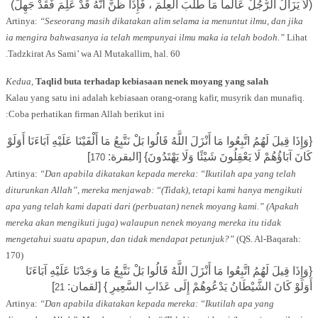
(لاَ يَزَالُ الرُّجُلُ عَالماً مَا طَلَبَ العِلْمَ ، فَإِذَا ظَنَّ أَنَّهُ قَدْ عَلِمَ فَقَدْ جَهِلَ)
Artinya:
“Seseorang masih dikatakan alim selama ia menuntut ilmu, dan jika
ia mengira bahwasanya ia telah mempunyai ilmu maka ia telah bodoh.”
Lihat
Tadzkirat As Sami’ wa Al Mutakallim, hal. 60.
Kedua,
Taqlid buta terhadap kebiasaan nenek moyang yang salah
Kalau yang satu ini adalah kebiasaan orang-orang kafir, musyrik dan munafiq.
Coba perhatikan firman Allah berikut ini:
{وَإِذَا قِيلَ لَهُمُ اتَّبِعُوا مَا أَنْزَلَ اللَّهُ قَالُوا بَلْ نَتَّبِعُ مَا أَلْفَيْنَا عَلَيْهِ آبَاءَنَا أَوَلَوْ
]
كَانَ آبَاؤُهُمْ لَا يَعْقِلُونَ شَيْئًا وَلَا يَهْتَدُونَ} [البقرة:
170
Artinya:
“Dan apabila dikatakan kepada mereka: “Ikutilah apa yang telah
diturunkan Allah”, mereka menjawab: “(Tidak), tetapi kami hanya mengikuti
apa yang telah kami dapati dari (perbuatan) nenek moyang kami.” (Apakah
mereka akan mengikuti juga) walaupun nenek moyang mereka itu tidak
mengetahui suatu apapun, dan tidak mendapat petunjuk?”
(QS. Al-Baqarah:
170)
{وَإِذَا قِيلَ لَهُمُ اتَّبِعُوا مَا أَنْزَلَ اللَّهُ قَالُوا بَلْ نَتَّبِعُ مَا وَجَدْنَا عَلَيْهِ آبَاءَنَا
]
أَوَلَوْ كَانَ الشَّيْطَانُ يَدْعُوهُمْ إِلَى عَذَابِ السَّعِيرِ } [لقمان:
21
Artinya:
“Dan apabila dikatakan kepada mereka: “Ikutilah apa yang