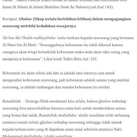
Imam Al Albani di dalam Shahihus Sirah An Nabawiyyah (hal:143).
Keempat,
Ghuluw
(Sikap terlalu berlebihan-lebihan) dalam mengagungkan
seseorang melebihi kedudukan sewajarnya
Ali bin Abi Thalib
radhiyallahu ‘anhu
berkata kepada seseorang yang bernama
Al Harts bin Al Huth: “Sesungguhnya kebenaran itu tidak dikenal karena
orangnya akan tetapi ketauhilah kebenaran maka anda akan tahu orang yang
mempunyai kebenaran”. Lihat kitab Talbis Iblis, hal: 101.
Kebenaran itu akan selalu ada dan ia adalah satu-satunya cara untuk
mengetahui kebenaran seseorang, jadi kebenaran adalah sarana yang menilai
seseorang, ia adalah timbangan dan standar kebenaran itu sendiri.
Ketauhilah… Semoga Allah merahmati kita selalu, bahwa ghuluw terhadap
seseorang bisa menyebabkan butanya mata hati untuk membedakan antara
yang benar dan salah, Rasulullah shallallahu ‘alaihi wasallam telah melarang
umatnya untuk terlalu ghuluw terhadap seseorang sehingga tidak masuk
kepada kehancuran yang di dapatkan umat-umat sebelum umatnya Nabi
Muhammad
shallallahu ‘alaihi wasallam
: