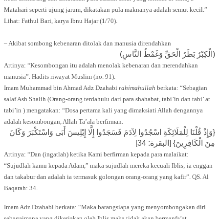
Matahari seperti ujung jarum, dikatakan pula maknanya adalah semut kecil.”
Lihat: Fathul Bari, karya Ibnu Hajar (1/70).
– Akibat sombong kebenaran ditolak dan manusia direndahkan
(الْكِبْرُ بَطَرُ الْحَقِّ وَغَمْطُ النَّاسِ)
Artinya: “Kesombongan itu adalah menolak kebenaran dan merendahkan
manusia”. Hadits riwayat Muslim (no. 91).
Imam Muhammad bin Ahmad Adz Dzahabi
rahimahullah
berkata: “Sebagian
salaf Ash Shalih (Orang-orang terdahulu dari para shahabat, tabi’in dan tabi’ at
tabi’in ) mengatakan: “Dosa pertama kali yang dimaksiati Allah dengannya
adalah kesombongan, Allah Ta’ala berfirman:
{وَإِذْ قُلْنَا لِلْمَلَائِكَةِ اسْجُدُوا لِآدَمَ فَسَجَدُوا إِلَّا إِبْلِيسَ أَبَى وَاسْتَكْبَرَ وَكَانَ
مِنَ الْكَافِرِينَ} [البقرة: 34]
Artinya: “Dan (ingatlah) ketika Kami berfirman kepada para malaikat:
“Sujudlah kamu kepada Adam,” maka sujudlah mereka kecuali Iblis; ia enggan
dan takabur dan adalah ia termasuk golongan orang-orang yang kafir”. QS. Al
Baqarah: 34.
Imam Adz Dzahabi berkata: “Maka barangsiapa yang menyombongakan diri
sebagaimana yang dikerjakan oleh Iblis maka tidak akan bermanfa’at