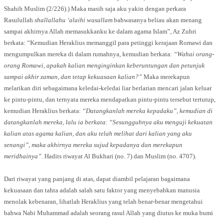
Shahih Muslim (2/226).) Maka masih saja aku yakin dengan perkara
Rasulullah
shallallahu ‘alaihi wasallam
bahwasanya beliau akan menang
sampai akhirnya Allah memasukkanku ke dalam agama Islam”, Az Zuhri
berkata: “Kemudian Heraklius memanggil para petinggi kerajaan Romawi dan
mengumpulkan mereka di dalam rumahnya, kemudian berkata:
“Wahai orang-
orang Romawi, apakah kalian menginginkan keberuntungan dan petunjuk
sampai akhir zaman, dan tetap kekuasaan kalian?”
Maka merekapun
melarikan diri sebagaimana keledai-keledai liar berlarian mencari jalan keluar
ke pintu-pintu, dan ternyata mereka mendapatkan pintu-pintu tersebut tertutup,
kemudian Heraklius berkata:
“Datangkanlah mereka kepadaku”, kemudian di
datangkanlah mereka, lalu ia berkata: “Sesungguhnya aku menguji kekuatan
kalian atas agama kalian, dan aku telah melihat dari kalian yang aku
senangi”, maka akhirnya mereka sujud kepadanya dan merekapun
meridhainya”.
Hadits riwayat Al Bukhari (no. 7) dan Muslim (no. 4707).
Dari riwayat yang panjang di atas, dapat diambil pelajaran bagaimana
kekuasaan dan tahta adalah salah satu faktor yang menyebabkan manusia
menolak kebenaran, lihatlah Heraklius yang telah benar-benar mengetahui
bahwa Nabi Muhammad adalah seorang rasul Allah yang diutus ke muka bumi