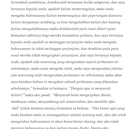
bertambah jumlahnya, demikianlah keimanan ketika sempurna, dan saya
bertanya kepada anda, apakah kalian memeranginya, maka anda
mengaku bahwasanya kalian memeranginya dan peperangan diantara
kalian dengannya seimbang, ia bisa mengalahkan kalian dan kadang
kalian mengalahkannya maka demikianlah para rasul diberi ujian,
kemudian akhirnya bagi mereka kesudahan perkara, dan saya bertanya
kepada anda apakah ia melanggar perjanjian maka anda mengaku
bahwasanya ia tidak melanggar perjanjian, dan demikian pula para
rasul mereka tidak mengingkari perjanjian, dan saya bertanya kepada
anda, apakah ada seseorang yang mengatakan seperti perkataan ini
sebelumnya, maka anda mengaku tidak, maka saya mengatakan jikalau
ada seseorang telah mengatakan perkataan ini sebelumnya maka akan
saya katakan bahwa ia mengikuti sebuah perkataan yang dikatakan
sebelumnya,”
kemudian ia bertanya:
“Dengan apa ia menyuruh
kalian?”
maka aku jawab:
“Menyuruh kami mengerjakan shalat,
membayar zakat, menyambung tali silaturrahim, dan memiliki sifat
‘
afaf”
(tidak meminta-minta)
, kemudian ia berkata:
“Jika benar apa yang
anda katakan maka ia sesungguhnya adalah seorang nabi, dan aku telah
mengetahui bahwasanya ia akan benar-benar datang, dan aku tidak
mengira bahwasanya ia dari kalian (orang Arab). Jikalau aku