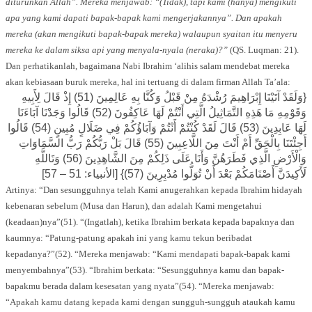
diturunkan Allah”. Mereka menjawab: “(Tidak), tapi kami (hanya) mengikuti
apa yang kami dapati bapak-bapak kami mengerjakannya”. Dan apakah
mereka (akan mengikuti bapak-bapak mereka) walaupun syaitan itu menyeru
mereka ke dalam siksa api yang menyala-nyala (neraka)?”
(QS. Luqman: 21).
Dan perhatikanlah, bagaimana Nabi Ibrahim ‘alihis salam mendebat mereka
akan kebiasaan buruk mereka, hal ini tertuang di dalam firman Allah Ta’ala:
{وَلَقَدْ آتَيْنَا إِبْرَاهِيمَ رُشْدَهُ مِنْ قَبْلُ وَكُنَّا بِهِ عَالِمِينَ (51) إِذْ قَالَ لِأَبِيهِ
وَقَوْمِهِ مَا هَذِهِ التَّمَاثِيلُ الَّتِي أَنْتُمْ لَهَا عَاكِفُونَ (52) قَالُوا وَجَدْنَا آبَاءَنَا
لَهَا عَابِدِينَ (53) قَالَ لَقَدْ كُنْتُمْ أَنْتُمْ وَآبَاؤُكُمْ فِي ضَلَالٍ مُبِينٍ (54) قَالُوا
أَجِئْتَنَا بِالْحَقِّ أَمْ أَنْتَ مِنَ اللَّاعِبِينَ (55) قَالَ بَلْ رَبُّكُمْ رَبُّ السَّمَاوَاتِ
وَالْأَرْضِ الَّذِي فَطَرَهُنَّ وَأَنَا عَلَى ذَلِكُمْ مِنَ الشَّاهِدِينَ (56) وَتَاللَّهِ
لَأَكِيدَنَّ أَصْنَامَكُمْ بَعْدَ أَنْ تُوَلُّوا مُدْبِرِينَ (57)} [الأنبياء: 51 – 57]
Artinya: “Dan sesungguhnya telah Kami anugerahkan kepada Ibrahim hidayah
kebenaran sebelum (Musa dan Harun), dan adalah Kami mengetahui
(keadaan)nya”(51). “(Ingatlah), ketika Ibrahim berkata kepada bapaknya dan
kaumnya: “Patung-patung apakah ini yang kamu tekun beribadat
kepadanya?”(52). “Mereka menjawab: “Kami mendapati bapak-bapak kami
menyembahnya”(53). “Ibrahim berkata: “Sesungguhnya kamu dan bapak-
bapakmu berada dalam kesesatan yang nyata”(54). “Mereka menjawab:
“Apakah kamu datang kepada kami dengan sungguh-sungguh ataukah kamu