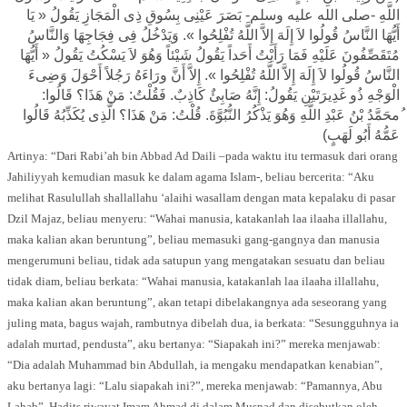
اللَّهِ -صلى الله عليه وسلم- بَصَرَ عَيْنِى بِسُوقِ ذِى الْمَجَازِ يَقُولُ « يَا
أَيُّهَا النَّاسُ قُولُوا لاَ إِلَهَ إِلاَّ اللَّهُ تُفْلِحُوا ». وَيَدْخُلُ فِى فِجَاجِهَا وَالنَّاسُ
مُتَقَصِّفُونَ عَلَيْهِ فَمَا رَأَيْتُ أَحَداً يَقُولُ شَيْئاً وَهُوَ لاَ يَسْكُتُ يَقُولُ « أَيُّهَا
النَّاسُ قُولُوا لاَ إِلَهَ إِلاَّ اللَّهُ تُفْلِحُوا ». إِلاَّ أَنَّ ورَاءَهُ رَجُلاً أَحْوَلَ وَضِىءَ
الْوَجْهِ ذُو غَدِيرَتَيْنِ يَقُولُ: إِنَّهُ صَابِئٌ كَاذِبٌ. فَقُلْتُ: مَنْ هَذَا؟ قَالُوا:
ُمحَمَّدُ بْنُ عَبْدِ اللَّهِ وَهُوَ يَذْكُرُ النُّبُوَّةَ. قُلْتُ: مَنْ هَذَا؟ الَّذِى يُكَذِّبُهُ قَالُوا
عَمُّهُ أَبُو لَهَبٍ)
Artinya: “Dari Rabi’ah bin Abbad Ad Daili –pada waktu itu termasuk dari orang
Jahiliyyah kemudian masuk ke dalam agama Islam-, beliau bercerita: “Aku
melihat Rasulullah shallallahu ‘alaihi wasallam dengan mata kepalaku di pasar
Dzil Majaz, beliau menyeru: “Wahai manusia, katakanlah laa ilaaha illallahu,
maka kalian akan beruntung”, beliau memasuki gang-gangnya dan manusia
mengerumuni beliau, tidak ada satupun yang mengatakan sesuatu dan beliau
tidak diam, beliau berkata: “Wahai manusia, katakanlah laa ilaaha illallahu,
maka kalian akan beruntung”, akan tetapi dibelakangnya ada seseorang yang
juling mata, bagus wajah, rambutnya dibelah dua, ia berkata: “Sesungguhnya ia
adalah murtad, pendusta”, aku bertanya: “Siapakah ini?” mereka menjawab:
“Dia adalah Muhammad bin Abdullah, ia mengaku mendapatkan kenabian”,
aku bertanya lagi: “Lalu siapakah ini?”, mereka menjawab: “Pamannya, Abu
Lahab”. Hadits riwayat Imam Ahmad di dalam Musnad dan disebutkan oleh