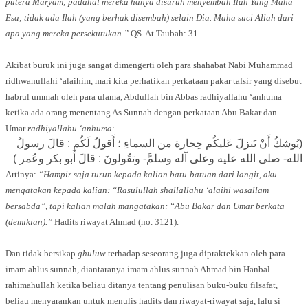
putera Maryam; padahal mereka hanya disuruh menyembah Ilah Yang Maha
Esa; tidak ada Ilah (yang berhak disembah) selain Dia. Maha suci Allah dari
apa yang mereka persekutukan.”
QS. At Taubah: 31.
Akibat buruk ini juga sangat dimengerti oleh para shahabat Nabi Muhammad
ridhwanullahi ‘alaihim, mari kita perhatikan perkataan pakar tafsir yang disebut
habrul ummah oleh para ulama, Abdullah bin Abbas radhiyallahu ‘anhuma
ketika ada orang menentang As Sunnah dengan perkataan Abu Bakar dan
Umar
radhiyallahu ‘anhuma
:
(يُوشكُ أَنْ تَنزلَ عَليكُم حِجارة من السماءِ ؛ أَقولُ لَكُم : قالَ رسولُ
الله- صلى الله عليه وعلى آله وسلمَّ- وتقُولونَ : قالَ أَبو بكر وعُمر )
Artinya:
“Hampir saja turun kepada kalian batu-batuan dari langit, aku
mengatakan kepada kalian: “Rasulullah shallallahu ‘alaihi wasallam
bersabda”, tapi kalian malah mangatakan: “Abu Bakar dan Umar berkata
(demikian).”
Hadits riwayat Ahmad (no. 3121).
Dan tidak bersikap
ghuluw
terhadap seseorang juga dipraktekkan oleh para
imam ahlus sunnah, diantaranya imam ahlus sunnah Ahmad bin Hanbal
rahimahullah ketika beliau ditanya tentang penulisan buku-buku filsafat,
beliau menyarankan untuk menulis hadits dan riwayat-riwayat saja, lalu si