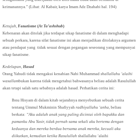
keimanannya.” (Lihat: Al Kabair, karya Imam Adz Dzahabi hal. 194)
Ketujuh,
Fanatisme (
At Ta’ashshub
)
Kebenaran akan ditolak jika terdapat sikap fanatisme di dalam menghadapi
sebuah perkara, karena sifat fanatisme ini akan menjadikan ditolaknya argumen
atau pendapat yang tidak sesuai dengan pegangan seseorang yang mempunyai
sikap fanatisme.
Kedelapan,
Hasad
Orang Yahudi tidak mengakui kenabian Nabi Muhammad
shallallahu ‘alaihi
wasallam
bukan karena tidak mengetahui bahwasanya beliau adalah Rasulullah
akan tetapi salah satu sebabnya adalah hasad. Perhatikan cerita ini:
Ibnu Hisyam di dalam kitab sejarahnya menyebutkan sebuah cerita
tentang Ummul Mukminin Shafiyyah
radhiyallahu ‘anha,
beliau
berkata:
“Aku adalah anak yang paling dicintai oleh bapakku dan
pamanku Abu Yasir, tidak pernah sama sekali aku bertemu dengan
keduanya dan mereka berdua bersama anak mereka, kecuali aku
diikutkan, kemudian ketika Rasulullah
shallallahu ‘alaihi