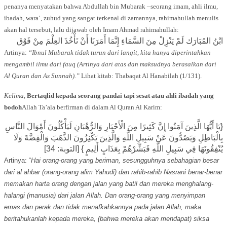
penanya menyatakan bahwa Abdullah bin Mubarak –seorang imam, ahli ilmu,
ibadah, wara’, zuhud yang sangat terkenal di zamannya, rahimahullah menulis
akan hal tersebut, lalu dijawab oleh Imam Ahmad rahimahullah:
ابْنُ المُبَارَك لَمْ يَنْزِلْ مِنَ السَّمَاءِ إِنَّمَا أَمَرَنَا أَنْ نَأْخُذَ العِلْمَ مِنْ فَوْق
Artinya:
“Ibnul Mubarak tidak turun dari langit, kita hanya diperintahkan
mengambil ilmu dari fauq (Artinya dari atas dan maksudnya berasalkan dari
Al Quran dan As Sunnah).”
Lihat kitab: Thabaqat Al Hanabilah (1/131).
Kelima,
Bertaqlid kepada seorang pandai tapi sesat atau ahli ibadah yang
bodoh
Allah Ta’ala berfirman di dalam Al Quran Al Karim:
{يَا أَيُّهَا الَّذِينَ آمَنُوا إِنَّ كَثِيرًا مِنَ الْأَحْبَارِ وَالرُّهْبَانِ لَيَأْكُلُونَ أَمْوَالَ النَّاسِ
بِالْبَاطِلِ وَيَصُدُّونَ عَنْ سَبِيلِ اللَّهِ وَالَّذِينَ يَكْنِزُونَ الذَّهَبَ وَالْفِضَّةَ وَلَا
يُنْفِقُونَهَا فِي سَبِيلِ اللَّهِ فَبَشِّرْهُمْ بِعَذَابٍ أَلِيمٍ } [التوبة: 34]
Artinya: “
Hai orang-orang yang beriman, sesungguhnya sebahagian besar
dari al ahbar (orang-orang alim Yahudi) dan rahib-rahib Nasrani benar-benar
memakan harta orang dengan jalan yang batil dan mereka menghalang-
halangi (manusia) dari jalan Allah. Dan orang-orang yang menyimpan
emas dan perak dan tidak menafkahkannya pada jalan Allah, maka
beritahukanlah kepada mereka, (bahwa mereka akan mendapat) siksa