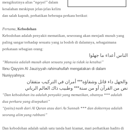
mengikutinya alias “
ngeyel”
dalam
kesalahan meskipun jelas-jelas keliru
dan salah kaprah, perhatikan beberapa perkara berikut:
Pertama,
Kebodohan
Kebodohan adalah penyakit mematikan, seseorang akan menjadi musuh yang
paling sangar terhadap sesuatu yang ia bodoh di dalamnya, sebagaimana
perkataan sebagian orang:
الناس أعداء ما جهلوا
“Manusia adalah musuh akan sesuatu yang ia tidak ia ketahui”
Ibnu Qayyim Al Jauziyyah
rahimahullah
mengatakan di dalam
Nuniyyahnya:
والجهل داء قاتل وشفاؤه*** أمران في التركيب متفقان
نص من القرآن أو من سنة*** وطبيب ذاك العالم الرباني
“Dan kebodohan itu adalah penyakit yang mematikan, obatnya *** adalah
dua perkara yang disepakati”
“(yaitu) nash dari Al Quran atau dari As Sunnah *** dan dokternya adalah
seorang alim yang rabbani”
Dan kebodohan adalah salah satu tanda hari kiamat, mari perhatikan hadits di