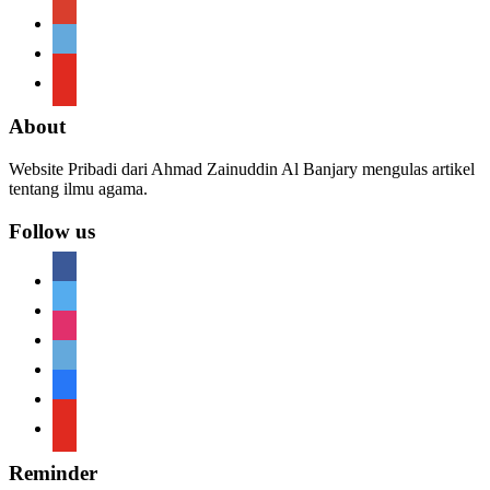
google
telegram
youtube
About
Website Pribadi dari Ahmad Zainuddin Al Banjary mengulas artikel
tentang ilmu agama.
Follow us
facebook
twitter
instagram
telegram
telegram
youtube
Reminder