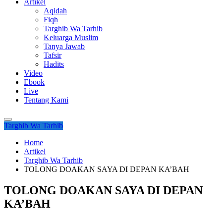
Artikel
Aqidah
Fiqh
Targhib Wa Tarhib
Keluarga Muslim
Tanya Jawab
Tafsir
Hadits
Video
Ebook
Live
Tentang Kami
Targhib Wa Tarhib
Home
Artikel
Targhib Wa Tarhib
TOLONG DOAKAN SAYA DI DEPAN KA’BAH
TOLONG DOAKAN SAYA DI DEPAN
KA’BAH