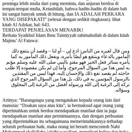
peminga lebih mulia dari yang meminta, dan anjuran berdoa di
tempat-tempat mulia, Ketauhilah, bahwa hadits-hadits di dalam bab
ini sangat banyak untuk di hitung, dan IA ADALAH PERKARA
YANG DISEPAKATI” (selesai dengan sedikit ringkasan). lihat
kitab Al Adzkar, hal: 643.
TERDAPAT PENJELASAN MENARIK!
Berkata Syaikhul Islam Ibnu Taimiyyah rahimahullah di dalam kitab
Majmu’ Al Fatawa:
ومن قال لغيره من الناس: ادع لي – أو لنا – وقصد أن ينتفع ذلك
المأمور بالدعاء وينتفع هو أيضًا بأمره، وبفعل ذلك المأمور به كما
يأمره بسائر فعل الخير فهو مقتدٍ بالنبي صلى الله عليه وسلم مؤتم
به ليس هذا من السؤال المرجوح، وأما إن لم يكن مقصوده إلا طلب
حاجته لم يقصد نفع ذلك والإحسان إليه، فهذا ليس من المقتدين
بالرسول المؤتمين به في ذلك، بل هذا من السؤال المرجوح الذي
تركه إلى الرغبة إلى الله ورسوله أفضل من الرغبة إلى المخلوق
وسؤاله.
Artinya: “Barangsiapa yang mengatakan kepada orang lain dari
manusia: “Doakan saya atau kita”, ia bermaksud agar orang yang
diperintahkan untuk berdoa mendapatkan manfaat dan ia juga
mendapatkan manfaat atas permintaannya, dan dengan perbuatan
yang diperintahkan itu sebagaimana memerintahkannya terhadap
seluruh perbuatan baik, maka orang ini berarti mencontoh Nabi
Muhammad shallallahu ‘alaihi wasallam, mengikuti beliau dan buka.