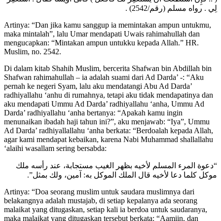
لِي . رواه مسلم (رقم/2542) .
Artinya: “Dan jika kamu sanggup ia memintakan ampun untukmu,
maka mintalah”, lalu Umar mendapati Uwais rahimahullah dan
mengucapkan: “Mintakan ampun untukku kepada Allah.” HR.
Muslim, no. 2542.
Di dalam kitab Shahih Muslim, bercerita Shafwan bin Abdillah bin
Shafwan rahimahullah – ia adalah suami dari Ad Darda’ -: “Aku
pernah ke negeri Syam, lalu aku mendatangi Abu Ad Darda’
radhiyallahu ‘anhu di rumahnya, tetapi aku tidak mendapatinya dan
aku mendapati Ummu Ad Darda’ radhiyallahu ‘anha, Ummu Ad
Darda’ radhiyallahu ‘anha bertanya: “Apakah kamu ingin
menunaikan ibadah haji tahun ini?”, aku menjawab: “Iya”, Ummu
Ad Darda’ radhiyallallahu ‘anha berkata: “Berdoalah kepada Allah,
agar kami mendapat kebaikan, karena Nabi Muhammad shallallahu
‘alaihi wasallam sering bersabda:
“دعوة المرء المسلم لأخيه بظهر الغيب مستجابة، عند رأسه ملك
موكل كلما دعا لأخيه قال الملك الموكل به: آمين، ولك بمثل”.
Artinya: “Doa seorang muslim untuk saudara muslimnya dari
belakangnya adalah mustajab, di setiap kepalanya ada seorang
malaikat yang ditugaskan, setiap kali ia berdoa untuk saudaranya,
maka malaikat yang ditugaskan tersebut berkata: “Aamiin, dan