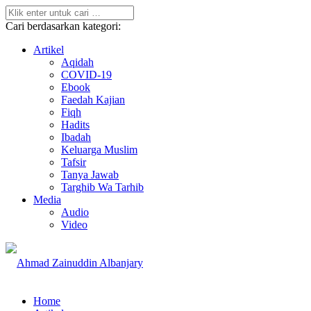
Cari berdasarkan kategori:
Artikel
Aqidah
COVID-19
Ebook
Faedah Kajian
Fiqh
Hadits
Ibadah
Keluarga Muslim
Tafsir
Tanya Jawab
Targhib Wa Tarhib
Media
Audio
Video
Home