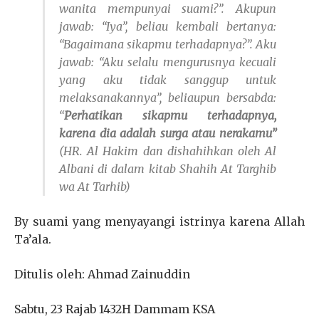
wanita mempunyai suami?”
. A
kupun
jawab: “Iya”, beliau kembali bertanya:
“B
agaimana sikapmu terhadapnya?”
. A
ku
jawab: “Aku selalu mengurusnya kecuali
yang aku tidak sanggup untuk
melaksanakannya”, beliaupun bersabda:
“
Perhatikan sikapmu terhadapnya,
karena dia adalah surga atau nerakamu”
(
HR. Al Hakim dan dishahihkan oleh Al
Albani di dalam kitab Shahih At Targhib
wa At Tarhib)
By suami yang menyayangi istrinya karena Allah
Ta’ala.
Ditulis oleh: Ahmad Zainuddin
Sabtu, 23 Rajab 1432H Dammam KSA