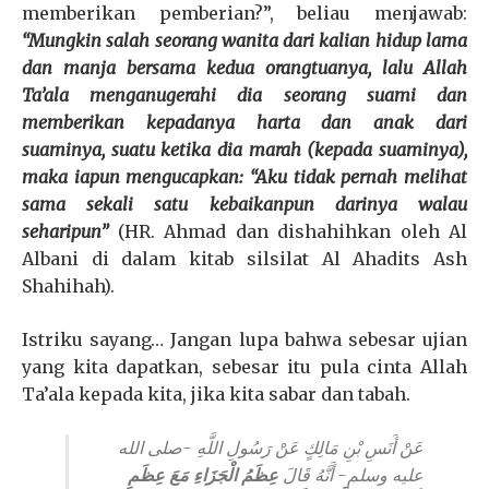
memberikan pemberian?”, beliau menjawab:
“Mungkin salah seorang wanita dari kalian hidup lama
dan manja bersama kedua orangtuanya, lalu Allah
Ta’ala menganugerahi dia seorang suami dan
memberikan kepadanya harta dan anak dari
suaminya, suatu ketika dia marah (kepada suaminya),
maka iapun mengucapkan: “Aku tidak pernah melihat
sama sekali satu kebaikanpun darinya walau
seharipun”
(
HR. Ahmad dan dishahihkan oleh Al
Albani di dalam kitab silsilat Al Ahadits Ash
Shahihah).
Istriku sayang… Jangan lupa bahwa sebesar ujian
yang kita dapatkan, sebesar itu pula cinta Allah
Ta’ala kepada kita, jika kita sabar dan tabah.
عَنْ أَنَسِ بْنِ مَالِكٍ عَنْ رَسُولِ اللَّهِ -صلى الله
عليه وسلم- أَنَّهُ قَالَ
عِظَمُ الْجَزَاءِ مَعَ عِظَمِ