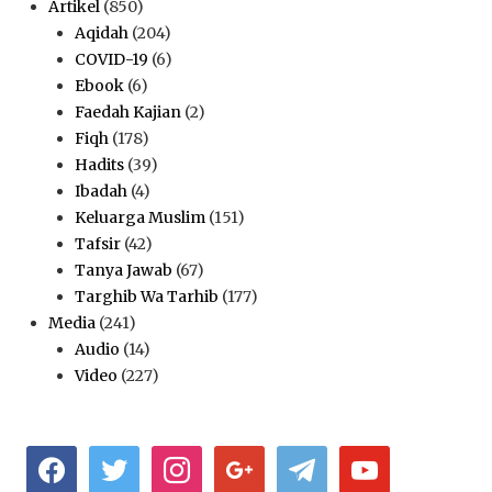
Artikel
(850)
Aqidah
(204)
COVID-19
(6)
Ebook
(6)
Faedah Kajian
(2)
Fiqh
(178)
Hadits
(39)
Ibadah
(4)
Keluarga Muslim
(151)
Tafsir
(42)
Tanya Jawab
(67)
Targhib Wa Tarhib
(177)
Media
(241)
Audio
(14)
Video
(227)
facebook
twitter
instagram
google
telegram
youtube