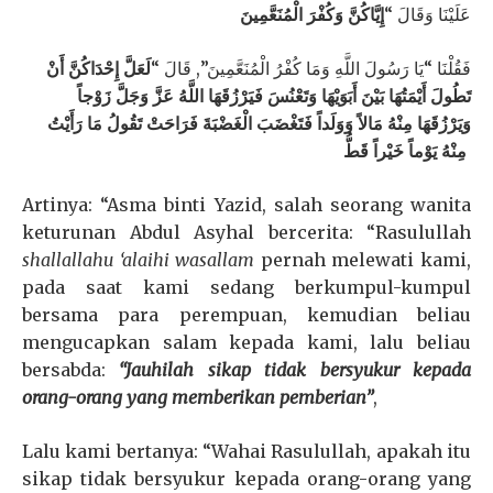
عَلَيْنَا وَقَالَ “
إِيَّاكُنَّ وَكُفْرَ الْمُنَعَّمِينَ
فَقُلْنَا “يَا رَسُولَ اللَّهِ وَمَا كُفْرُ الْمُنَعَّمِينَ”, قَالَ “
لَعَلَّ إِحْدَاكُنَّ أَنْ
تَطُولَ أَيْمَتُهَا بَيْنَ أَبَوَيْهَا وَتَعْنُسَ فَيَرْزُقَهَا اللَّهُ عَزَّ وَجَلَّ زَوْجاً
وَيَرْزُقَهَا مِنْهُ مَالاً وَوَلَداً فَتَغْضَبَ
الْغَضْبَةَ فَرَاحَتْ تَقُولُ مَا رَأَيْتُ
مِنْهُ يَوْماً خَيْراً قَطُّ
Artinya: “Asma binti Yazid, salah seorang wanita
keturunan Abdul Asyhal bercerita: “Rasulullah
shallallahu ‘alaihi wasallam
pernah melewati kami,
pada saat kami sedang berkumpul-kumpul
bersama para perempuan, kemudian beliau
mengucapkan salam kepada kami, lalu beliau
bersabda:
“Jauhilah sikap tidak bersyukur kepada
orang-orang yang memberikan pemberian”
,
Lalu kami bertanya: “Wahai Rasulullah, apakah itu
sikap tidak bersyukur kepada orang-orang yang