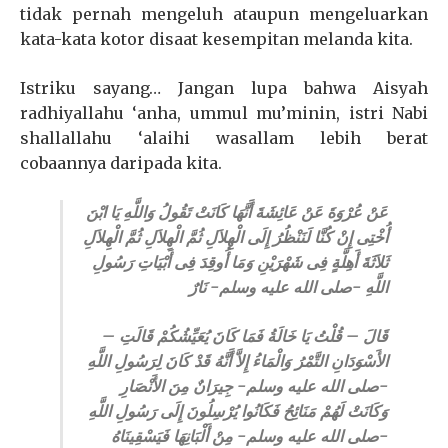
tidak pernah mengeluh ataupun mengeluarkan
kata-kata kotor disaat kesempitan melanda kita.
Istriku sayang… Jangan lupa bahwa Aisyah
radhiyallahu ‘anha, ummul mu’minin, istri Nabi
shallallahu ‘alaihi wasallam lebih berat
cobaannya daripada kita.
عَنْ عُرْوَةَ عَنْ عَائِشَةَ أَنَّهَا كَانَتْ تَقُولُ وَاللَّهِ يَا ابْنَ
أُخْتِى إِنْ كُنَّا لَنَنْظُرُ إِلَى الْهِلاَلِ ثُمَّ الْهِلاَلِ ثُمَّ الْهِلاَلِ
ثَلاَثَةَ أَهِلَّةٍ فِى شَهْرَيْنِ وَمَا أُوقِدَ فِى أَبْيَاتِ رَسُولِ
اللَّهِ -صلى الله عليه وسلم- نَارٌ
– قَالَ – قُلْتُ يَا خَالَةُ فَمَا كَانَ يُعَيِّشُكُمْ قَالَتِ
الأَسْوَدَانِ التَّمْرُ وَالْمَاءُ إِلاَّ أَنَّهُ قَدْ كَانَ لِرَسُولِ اللَّهِ
-صلى الله عليه وسلم- جِيرَانٌ مِنَ الأَنْصَارِ
وَكَانَتْ لَهُمْ مَنَائِحُ فَكَانُوا يُرْسِلُونَ إِلَى رَسُولِ اللَّهِ
-صلى الله عليه وسلم- مِنْ أَلْبَانِهَا فَيَسْقِينَاهُ