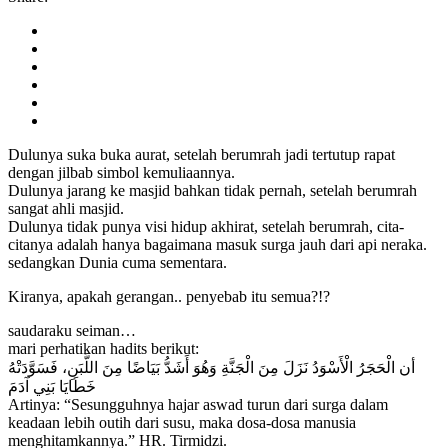
Dulunya suka buka aurat, setelah berumrah jadi tertutup rapat
dengan jilbab simbol kemuliaannya.
Dulunya jarang ke masjid bahkan tidak pernah, setelah berumrah
sangat ahli masjid.
Dulunya tidak punya visi hidup akhirat, setelah berumrah, cita-
citanya adalah hanya bagaimana masuk surga jauh dari api neraka.
sedangkan Dunia cuma sementara.
Kiranya, apakah gerangan.. penyebab itu semua?!?
saudaraku seiman…
mari perhatikan hadits berikut:
أن الْحَجَرُ الْأَسْوَدُ نَزَلَ مِنَ الْجَنَّةِ وَهُوَ أَشَدُّ بَيَاضًا مِنَ اللَّبَنِ، فَسَوَّدَتْهُ
خَطَايَا بَنِي آدَمَ
Artinya: “Sesungguhnya hajar aswad turun dari surga dalam
keadaan lebih outih dari susu, maka dosa-dosa manusia
menghitamkannya.” HR. Tirmidzi.