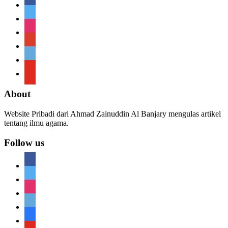
facebook
twitter
instagram
google
telegram
youtube
About
Website Pribadi dari Ahmad Zainuddin Al Banjary mengulas artikel
tentang ilmu agama.
Follow us
facebook
twitter
instagram
telegram
telegram