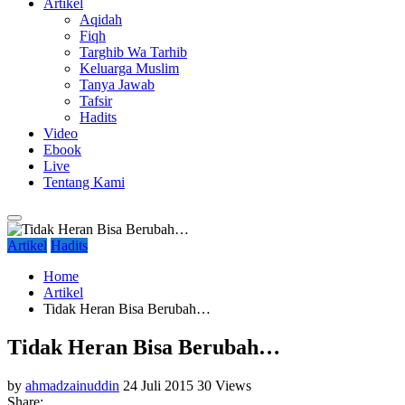
Artikel
Aqidah
Fiqh
Targhib Wa Tarhib
Keluarga Muslim
Tanya Jawab
Tafsir
Hadits
Video
Ebook
Live
Tentang Kami
Artikel
Hadits
Home
Artikel
Tidak Heran Bisa Berubah…
Tidak Heran Bisa Berubah…
by
ahmadzainuddin
24 Juli 2015
30 Views
Share: