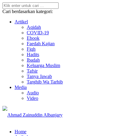
Cari berdasarkan kategori:
Artikel
Aqidah
COVID-19
Ebook
Faedah Kajian
Fiqh
Hadits
Ibadah
Keluarga Muslim
Tafsir
Tanya Jawab
Targhib Wa Tarhib
Media
Audio
Video
Home