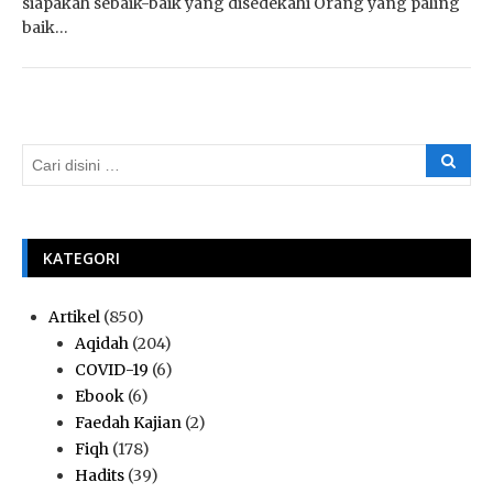
siapakah sebaik-baik yang disedekahi Orang yang paling
baik…
KATEGORI
Artikel
(850)
Aqidah
(204)
COVID-19
(6)
Ebook
(6)
Faedah Kajian
(2)
Fiqh
(178)
Hadits
(39)