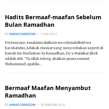
Hadits Bermaaf-maafan Sebelum
Bulan Ramadhan
BY
AHMADZAINUDDIN
17 JULI 2012
Pertanyaan: Assalamu’alaikum wa rohmatullohi wa
barokatuhu, Adakah riwayat yang menceritakan seperti di
bawah ini: Marhaban Ya Ramadhan, Do’a Malaikat Jibril
adalah sbb: “Ya Allah tolong abaikan puasa ummat
Muhammad, apabila…
Bermaaf Maafan Menyambut
Ramadhan
BY
AHMADZAINUDDIN
16 FEBRUARI 2012