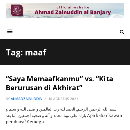
Tag: maaf
“Saya Memaafkanmu” vs. “Kita
Berurusan di Akhirat”
BY
AHMADZAINUDDIN
10 AGUSTUS 2021
بسم الله الرحمن الرحيم, الحمد لله رب العالمين و صلى الله و سلم و
بارك على نبينا محمد و آله و صحبه أجمعين, أما بعد Apa kabar kawan
pembaca? Semoga…