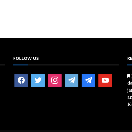
FOLLOW US
R
y
facebook
twitter
instagram
telegram
telegram
youtube
da
ja
an
16