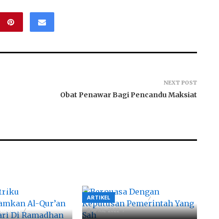
NEXT POST
Obat Penawar Bagi Pencandu Maksiat
Berpuasa Dengan
riku
Keputusan Pemerintah
tamkan Al-
Yang Sah
lam 3 Hari Di
n 1443H
ARTIKEL
BY
AHMADZAINUDDIN
NUDDIN
8 APRIL 2022