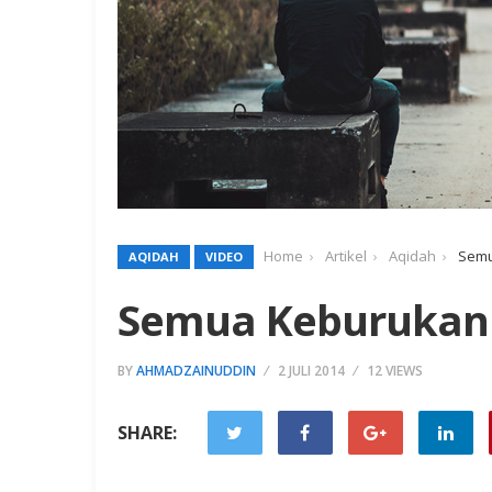
Home
Artikel
Aqidah
Semu
AQIDAH
VIDEO
Semua Keburukan 
BY
AHMADZAINUDDIN
2 JULI 2014
12 VIEWS
SHARE: