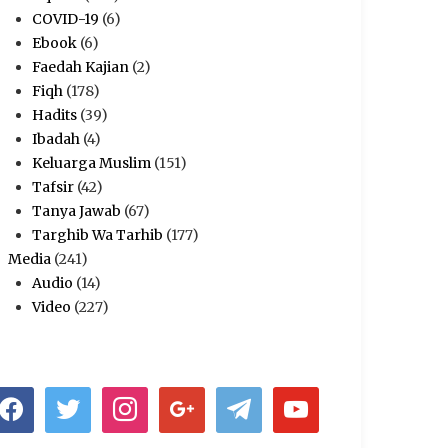
COVID-19
(6)
Ebook
(6)
Faedah Kajian
(2)
Fiqh
(178)
Hadits
(39)
Ibadah
(4)
Keluarga Muslim
(151)
Tafsir
(42)
Tanya Jawab
(67)
Targhib Wa Tarhib
(177)
Media
(241)
Audio
(14)
Video
(227)
acebook
twitter
instagram
google
telegram
youtube