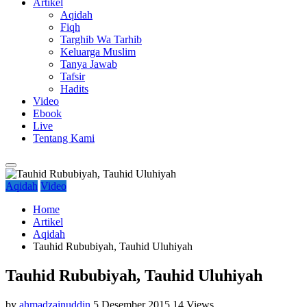
Artikel
Aqidah
Fiqh
Targhib Wa Tarhib
Keluarga Muslim
Tanya Jawab
Tafsir
Hadits
Video
Ebook
Live
Tentang Kami
Aqidah
Video
Home
Artikel
Aqidah
Tauhid Rububiyah, Tauhid Uluhiyah
Tauhid Rububiyah, Tauhid Uluhiyah
by
ahmadzainuddin
5 Desember 2015
14 Views