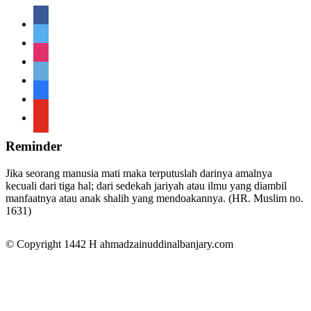
facebook
twitter
instagram
telegram
telegram
youtube
Reminder
Jika seorang manusia mati maka terputuslah darinya amalnya
kecuali dari tiga hal; dari sedekah jariyah atau ilmu yang diambil
manfaatnya atau anak shalih yang mendoakannya. (HR. Muslim no.
1631)
© Copyright 1442 H
ahmadzainuddinalbanjary.com