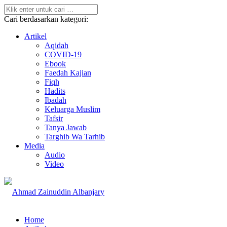
Cari berdasarkan kategori:
Artikel
Aqidah
COVID-19
Ebook
Faedah Kajian
Fiqh
Hadits
Ibadah
Keluarga Muslim
Tafsir
Tanya Jawab
Targhib Wa Tarhib
Media
Audio
Video
Home