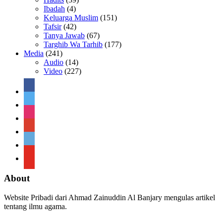
Ibadah
(4)
Keluarga Muslim
(151)
Tafsir
(42)
Tanya Jawab
(67)
Targhib Wa Tarhib
(177)
Media
(241)
Audio
(14)
Video
(227)
facebook
twitter
instagram
google
telegram
youtube
About
Website Pribadi dari Ahmad Zainuddin Al Banjary mengulas artikel
tentang ilmu agama.