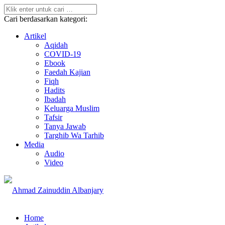
Cari berdasarkan kategori:
Artikel
Aqidah
COVID-19
Ebook
Faedah Kajian
Fiqh
Hadits
Ibadah
Keluarga Muslim
Tafsir
Tanya Jawab
Targhib Wa Tarhib
Media
Audio
Video
Home