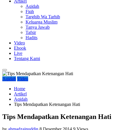
Artikel
Aqidah
Fiqh
Targhib Wa Tarhib
Keluarga Muslim
Tanya Jawab
Tafsir
Hadits
Video
Ebook
Live
Tentang Kami
Aqidah
Video
Home
Artikel
Aqidah
Tips Mendapatkan Ketenangan Hati
Tips Mendapatkan Ketenangan Hati
by
ahmadzainuddin
8 Desember 2014
9 Views