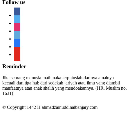
Follow us
facebook
twitter
instagram
telegram
telegram
youtube
Reminder
Jika seorang manusia mati maka terputuslah darinya amalnya
kecuali dari tiga hal; dari sedekah jariyah atau ilmu yang diambil
manfaatnya atau anak shalih yang mendoakannya. (HR. Muslim no.
1631)
© Copyright 1442 H
ahmadzainuddinalbanjary.com