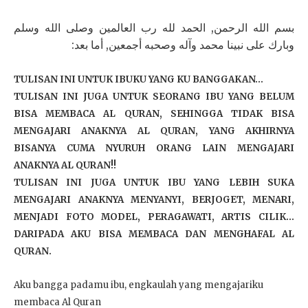
بسم الله الرحمن, الحمد لله رب العالمين وصلى الله وسلم
وبارك على نبينا محمد وآله وصحبه أجمعين, أما بعد:
TULISAN INI UNTUK IBUKU YANG KU BANGGAKAN…
TULISAN INI JUGA UNTUK SEORANG IBU YANG BELUM
BISA MEMBACA AL QURAN, SEHINGGA TIDAK BISA
MENGAJARI ANAKNYA AL QURAN, YANG AKHIRNYA
BISANYA CUMA NYURUH ORANG LAIN MENGAJARI
ANAKNYA AL QURAN!!
TULISAN INI JUGA UNTUK IBU YANG LEBIH SUKA
MENGAJARI ANAKNYA MENYANYI, BERJOGET, MENARI,
MENJADI FOTO MODEL, PERAGAWATI, ARTIS CILIK…
DARIPADA AKU BISA MEMBACA DAN MENGHAFAL AL
QURAN.
Aku bangga padamu ibu, engkaulah yang mengajariku
membaca Al Quran