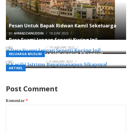
Pesan Untuk Bapak Ridwan Kamil Sekeluarga
BY
AHMADZAINUDDIN
18 JUNI 2022
Para Suami Jangan Seperti Kucing Ini!
BY
AHMADZAINUDDIN
19 JANUARI 2022
Kasihi Istrimu Bagaimanapun Sikapnya!
KELUARGA MUSLIM
BY
AHMADZAINUDDIN
9 JANUARI 2022
ARTIKEL
Post Comment
Komentar
*