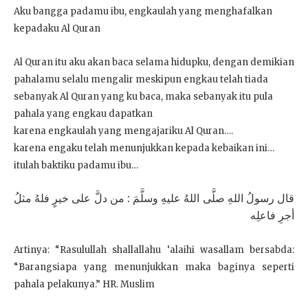
Aku bangga padamu ibu, engkaulah yang menghafalkan
kepadaku Al Quran
Al Quran itu aku akan baca selama hidupku, dengan demikian
pahalamu selalu mengalir meskipun engkau telah tiada
sebanyak Al Quran yang ku baca, maka sebanyak itu pula
pahala yang engkau dapatkan
karena engkaulah yang mengajariku Al Quran….
karena engaku telah menunjukkan kepada kebaikan ini…
itulah baktiku padamu ibu…
قال رسولُ اللهِ صلَّى اللهُ عليهِ وسلَّمَ : من دلَّ على خيرٍ فلهُ مثلُ
أجرِ فاعلِه
Artinya: “Rasulullah shallallahu ‘alaihi wasallam bersabda:
“Barangsiapa yang menunjukkan maka baginya seperti
pahala pelakunya.” HR. Muslim