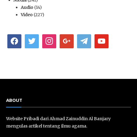
Media
(241)
Audio
(14)
Video
(227)
facebook
twitter
instagram
google
telegram
youtube
ABOUT
Website Pribadi dari Ahmad Zainuddin Al Banjary
mengulas artikel tentang ilmu agama.