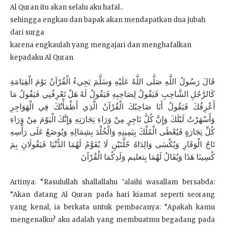
Al Quran itu akan selalu aku hafal..
sehingga engkau dan bapak akan mendapatkan dua jubah
dari surga
karena engkaulah yang mengajari dan menghafalkan
kepadaku Al Quran
قَالَ رَسُولُ اللَّهِ صَلَّى اللَّهُ عَلَيْهِ وَسَلَّمَ يَجِيءُ الْقُرْآنُ يَوْمَ الْقِيَامَةِ
كَالرَّجُلِ الشَّاحِبِ فَيَقُولُ لِصَاحِبِهِ فَيَقُولُ لَهُ هَلْ تَعْرِفُنِي فَيَقُولُ مَا
أَعْرِفُكَ فَيَقُولُ أَنَا صَاحِبُكَ الْقُرْآنُ الَّذِي أَظْمَأْتُكَ فِي الْهَوَاجِرِ
وَأَسْهَرْتُ لَيْلَكَ وَإِنَّ كُلَّ تَاجِرٍ مِنْ وَرَاءِ تِجَارَتِهِ وَإِنَّكَ الْيَوْمَ مِنْ وَرَاءِ
كُلِّ تِجَارَةٍ فَيُعْطَى الْمُلْكَ بِيَمِينِهِ وَالْخُلْدَ بِشِمَالِهِ وَيُوضَعُ عَلَى رَأْسِهِ
تَاجُ الْوَقَارِ وَيُكْسَى وَالِدَاهُ حُلَّتَيْنِ لَا يُقَوَّمُ لَهُمَا الدُّنْيَا فَيَقُولَانِ بِمَ
كُسِينَا هَذَا وَيُقَالُ لَهُمَا بِتعليم وَلَدِكُمَا الْقُرْآنَ
Artinya: “Rasulullah shallallahu ‘alaihi wasallam bersabda:
“Akan datang Al Quran pada hari kiamat seperti seorang
yang kenal, ia berkata untuk pembacanya: “Apakah kamu
mengenalku? aku adalah yang membuatmu begadang pada