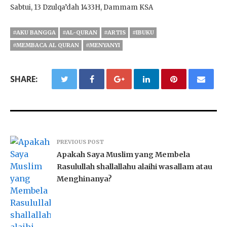
Sabtui, 13 Dzulqa’dah 1433H, Dammam KSA
#AKU BANGGA
#AL-QURAN
#ARTIS
#IBUKU
#MEMBACA AL QURAN
#MENYANYI
SHARE:
PREVIOUS POST
Apakah Saya Muslim yang Membela
Rasulullah shallallahu alaihi wasallam atau
Menghinanya?