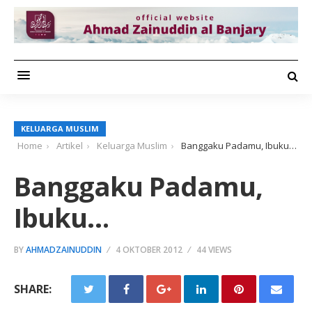
KELUARGA MUSLIM
Home
Artikel
Keluarga Muslim
Banggaku Padamu, Ibuku…
Banggaku Padamu,
Ibuku…
BY
AHMADZAINUDDIN
4 OKTOBER 2012
44 VIEWS
SHARE: