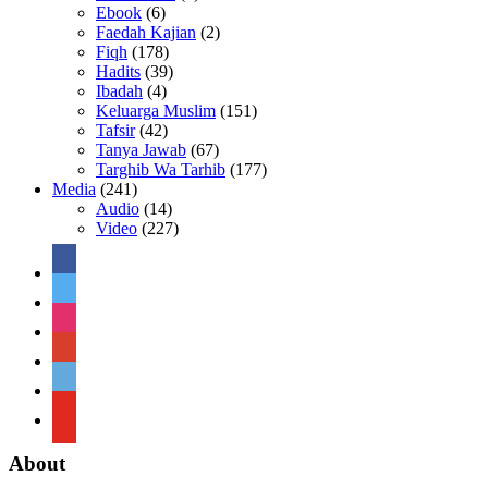
Ebook
(6)
Faedah Kajian
(2)
Fiqh
(178)
Hadits
(39)
Ibadah
(4)
Keluarga Muslim
(151)
Tafsir
(42)
Tanya Jawab
(67)
Targhib Wa Tarhib
(177)
Media
(241)
Audio
(14)
Video
(227)
facebook
twitter
instagram
google
telegram
youtube
About