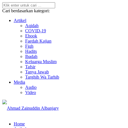
Cari berdasarkan kategori:
Artikel
Aqidah
COVID-19
Ebook
Faedah Kajian
Fiqh
Hadits
Ibadah
Keluarga Muslim
Tafsir
Tanya Jawab
Targhib Wa Tarhib
Media
Audio
Video
Home