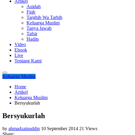
Artikel
Aqidah
Fiqh
Targhib Wa Tarhib
Keluarga Muslim
Tanya Jawab
Tafsir
Hadits
Video
Ebook
Live
Tentang Kami
Keluarga Muslim
Home
Artikel
Keluarga Muslim
Bersyukurlah
Bersyukurlah
by
ahmadzainuddin
10 September 2014
21 Views
Share: