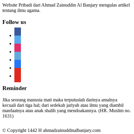
Website Pribadi dari Ahmad Zainuddin Al Banjary mengulas artikel
tentang ilmu agama.
Follow us
facebook
twitter
instagram
telegram
telegram
youtube
Reminder
Jika seorang manusia mati maka terputuslah darinya amalnya
kecuali dari tiga hal; dari sedekah jariyah atau ilmu yang diambil
manfaatnya atau anak shalih yang mendoakannya. (HR. Muslim no.
1631)
© Copyright 1442 H
ahmadzainuddinalbanjary.com