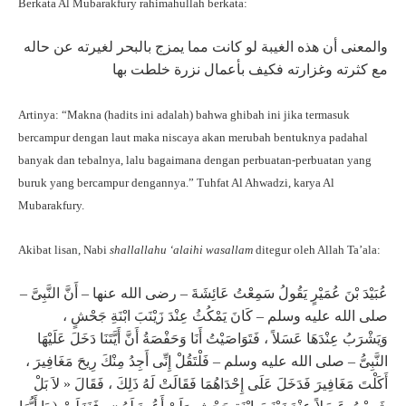
Berkata Al Mubarakfury rahimahullah berkata:
والمعنى أن هذه الغيبة لو كانت مما يمزج بالبحر لغيرته عن حاله
مع كثرته وغزارته فكيف بأعمال نزرة خلطت بها
Artinya: “Makna (hadits ini adalah) bahwa ghibah ini jika termasuk
bercampur dengan laut maka niscaya akan merubah bentuknya padahal
banyak dan tebalnya, lalu bagaimana dengan perbuatan-perbuatan yang
buruk yang bercampur dengannya.” Tuhfat Al Ahwadzi, karya Al
Mubarakfury.
Akibat lisan, Nabi
shallallahu ‘alaihi wasallam
ditegur oleh Allah Ta’ala:
عُبَيْدَ بْنَ عُمَيْرٍ يَقُولُ سَمِعْتُ عَائِشَةَ – رضى الله عنها – أَنَّ النَّبِىَّ –
صلى الله عليه وسلم – كَانَ يَمْكُثُ عِنْدَ زَيْنَبَ ابْنَةِ جَحْشٍ ،
وَيَشْرَبُ عِنْدَهَا عَسَلاً ، فَتَوَاصَيْتُ أَنَا وَحَفْصَةُ أَنَّ أَيَّتَنَا دَخَلَ عَلَيْهَا
النَّبِىُّ – صلى الله عليه وسلم – فَلْتَقُلْ إِنِّى أَجِدُ مِنْكَ رِيحَ مَغَافِيرَ ،
أَكَلْتَ مَغَافِيرَ فَدَخَلَ عَلَى إِحْدَاهُمَا فَقَالَتْ لَهُ ذَلِكَ ، فَقَالَ « لاَ بَلْ