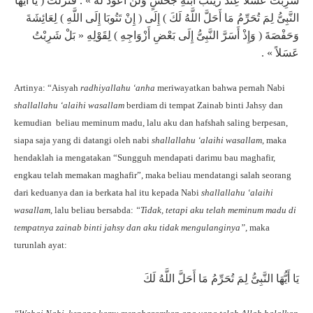
شَرِبْتُ عَسَلاً عِنْدَ زَيْنَبَ ابْنَةِ جَحْشٍ وَلَنْ أَعُودَ لَهُ » . فَنَزَلَتْ ( يَا أَيُّهَا
النَّبِىُّ لِمَ تُحَرِّمُ مَا أَحَلَّ اللَّهُ لَكَ ) إِلَى ( إِنْ تَتُوبَا إِلَى اللَّهِ ) لِعَائِشَةَ
وَحَفْصَةَ ( وَإِذْ أَسَرَّ النَّبِىُّ إِلَى بَعْضِ أَزْوَاجِهِ ) لِقَوْلِهِ « بَلْ شَرِبْتُ
عَسَلاً » .
Artinya: “Aisyah
radhiyallahu ‘anha
meriwayatkan bahwa pernah Nabi
shallallahu ‘alaihi wasallam
berdiam di tempat Zainab binti Jahsy dan
kemudian beliau meminum madu, lalu aku dan hafshah saling berpesan,
siapa saja yang di datangi oleh nabi
shallallahu ‘alaihi wasallam
, maka
hendaklah ia mengatakan “Sungguh mendapati darimu bau maghafir,
engkau telah memakan maghafir”, maka beliau mendatangi salah seorang
dari keduanya dan ia berkata hal itu kepada Nabi
shallallahu ‘alaihi
wasallam
, lalu beliau bersabda:
“Tidak, tetapi aku telah meminum madu di
tempatnya zainab binti jahsy dan aku tidak mengulanginya”,
maka
turunlah ayat:
يَا أَيُّهَا النَّبِىُّ لِمَ تُحَرِّمُ مَا أَحَلَّ اللَّهُ لَكَ