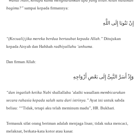
“Wahai Nabi, kenapa kamu mengharamkan apa yang telah Allah halalkan
bagimu?”
sampai kepada firmannya:
إِنْ تَتُوبَا إِلَى اللَّهِ
“(Kecuali) jika mereka berdua bertaubat kepada Allah.”
Ditujukan
kepada Aisyah dan Hafshah
radhiyallahu ‘anhuma
.
Dan firman Allah:
وَإِذْ أَسَرَّ النَّبِىُّ إِلَى بَعْضِ أَزْوَاجِهِ
“dan ingatlah ketika Nabi
shallallahu ‘alaihi wasallam
membicarakan
secara rahasia kepada salah satu dari istrinya.”
Ayat ini untuk sabda
beliau: ““Tidak, tetapi aku telah meminum madu”, HR. Bukhari.
Termasuk sifat orang beriman adalah menjaga lisan; tidak suka mencaci,
melaknat, berkata-kata kotor atau kasar.