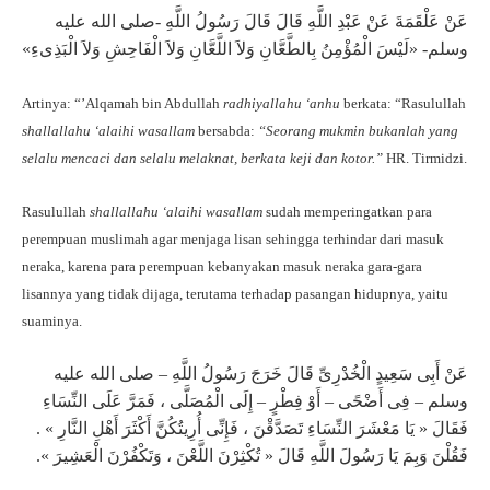
عَنْ عَلْقَمَةَ عَنْ عَبْدِ اللَّهِ قَالَ قَالَ رَسُولُ اللَّهِ -صلى الله عليه
وسلم- «لَيْسَ الْمُؤْمِنُ بِالطَّعَّانِ وَلاَ اللَّعَّانِ وَلاَ الْفَاحِشِ وَلاَ الْبَذِىءِ»
Artinya: “’Alqamah bin Abdullah
radhiyallahu ‘anhu
berkata: “Rasulullah
shallallahu ‘alaihi wasallam
bersabda:
“Seorang mukmin bukanlah yang
selalu mencaci dan selalu melaknat, berkata keji dan kotor.”
HR. Tirmidzi.
Rasulullah
shallallahu ‘alaihi wasallam
sudah memperingatkan para
perempuan muslimah agar menjaga lisan sehingga terhindar dari masuk
neraka, karena para perempuan kebanyakan masuk neraka gara-gara
lisannya yang tidak dijaga, terutama terhadap pasangan hidupnya, yaitu
suaminya.
عَنْ أَبِى سَعِيدٍ الْخُدْرِىِّ قَالَ خَرَجَ رَسُولُ اللَّهِ – صلى الله عليه
وسلم – فِى أَضْحًى – أَوْ فِطْرٍ – إِلَى الْمُصَلَّى ، فَمَرَّ عَلَى النِّسَاءِ
فَقَالَ « يَا مَعْشَرَ النِّسَاءِ تَصَدَّقْنَ ، فَإِنِّى أُرِيتُكُنَّ أَكْثَرَ أَهْلِ النَّارِ » .
فَقُلْنَ وَبِمَ يَا رَسُولَ اللَّهِ قَالَ « تُكْثِرْنَ اللَّعْنَ ، وَتَكْفُرْنَ الْعَشِيرَ ».