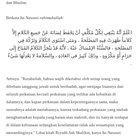
dan Muslim.
Berkata An Nawawi
rahimahullah
:
اعْلَمْ أنَّهُ يَنْبَغِي لِكُلِّ مُكَلَّفٍ أنْ يَحْفَظَ لِسَانَهُ عَنْ جَميعِ الكَلامِ إِلاَّ
كَلاَماً ظَهَرَتْ فِيهِ المَصْلَحَةُ ، ومَتَى اسْتَوَى الكَلاَمُ وَتَرْكُهُ فِي
المَصْلَحَةِ ، فالسُّنَّةُ الإمْسَاكُ عَنْهُ ، لأَنَّهُ قَدْ يَنْجَرُّ الكَلاَمُ المُبَاحُ إِلَى
حَرَامٍ أَوْ مَكْرُوهٍ ، وذَلِكَ كَثِيرٌ في العَادَةِ ، والسَّلاَمَةُ لا يَعْدِلُهَا شَيْءٌ
.
Artinya: “Ketahuilah, bahwa wajib diketahui oleh setiap orang yang
dibebani tanggung jawab untuk beribadah, agar menjaga lisannya dari
seluruh perkataan kecuali perkataan yang terlihat ada kebaikan di
dalamnya, dan kapan perkataan dalam kepentingannya sama, maka
sunnahnya adalah menahannya, karena terkadang perkataan yang mubah
menghantarkan kepada yang haram atau makruh, dan itu banyak terdapat
di dalam kebiasaan sedangkan keselamatan tidak ada sesuatupun yang
menandinginya.” Lihat kitab Riyadh Ash Shalihin, karya An Nawawi.