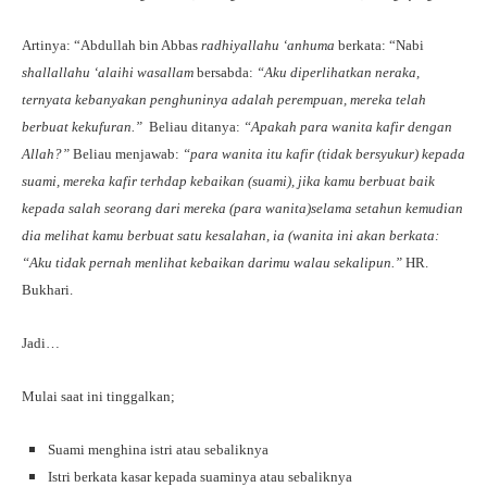
Artinya: “Abdullah bin Abbas
radhiyallahu ‘anhuma
berkata: “Nabi
shallallahu ‘alaihi wasallam
bersabda:
“Aku diperlihatkan neraka,
ternyata kebanyakan penghuninya adalah perempuan, mereka telah
berbuat kekufuran.”
Beliau ditanya:
“Apakah para wanita kafir dengan
Allah?”
Beliau menjawab:
“para wanita itu kafir (tidak bersyukur) kepada
suami, mereka kafir terhdap kebaikan (suami), jika kamu berbuat baik
kepada salah seorang dari mereka (para wanita)selama setahun kemudian
dia melihat kamu berbuat satu kesalahan, ia (wanita ini akan berkata:
“Aku tidak pernah menlihat kebaikan darimu walau sekalipun.”
HR.
Bukhari.
Jadi…
Mulai saat ini tinggalkan;
Suami menghina istri atau sebaliknya
Istri berkata kasar kepada suaminya atau sebaliknya