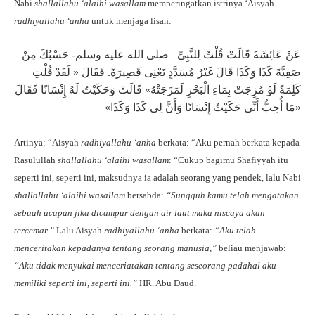
Nabi
shallallahu ‘alaihi wasallam
memperingatkan istrinya ‘Aisyah
radhiyallahu ‘anha
untuk menjaga lisan:
عَنْ عَائِشَةَ قَالَتْ قُلْتُ لِلنَّبِىِّ –صلى الله عليه وسلم- حَسْبُكَ مِنْ
صَفِيَّةَ كَذَا وَكَذَا قَالَ غَيْرُ مُسَدَّدٍ تَعْنِى قَصِيرَةً. فَقَالَ « لَقَدْ قُلْتِ
كَلِمَةً لَوْ مُزِجَتْ بِمَاءِ الْبَحْرِ لَمَزَجَتْهُ» قَالَتْ وَحَكَيْتُ لَهُ إِنْسَانًا فَقَالَ
«مَا أُحِبُّ أَنِّى حَكَيْتُ إِنْسَانًا وَأَنَّ لِى كَذَا وَكَذَا»
Artinya: “Aisyah
radhiyallahu ‘anha
berkata: “Aku pernah berkata kepada
Rasulullah
shallallahu ‘alaihi wasallam
: “Cukup bagimu Shafiyyah itu
seperti ini, seperti ini, maksudnya ia adalah seorang yang pendek, lalu Nabi
shallallahu ‘alaihi wasallam
bersabda:
“Sungguh kamu telah mengatakan
sebuah ucapan jika dicampur dengan air laut maka niscaya akan
tercemar.”
Lalu Aisyah
radhiyallahu ‘anha
berkata:
“Aku telah
menceritakan kepadanya tentang seorang manusia,”
beliau menjawab:
“Aku tidak menyukai menceriatakan tentang seseorang padahal aku
memiliki seperti ini, seperti ini.”
HR. Abu Daud.