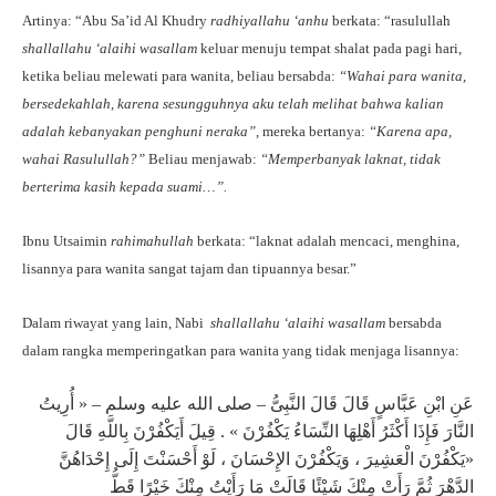
Artinya: “Abu Sa’id Al Khudry
radhiyallahu ‘anhu
berkata: “rasulullah
shallallahu ‘alaihi wasallam
keluar menuju tempat shalat pada pagi hari,
ketika beliau melewati para wanita, beliau bersabda:
“Wahai para wanita,
bersedekahlah, karena sesungguhnya aku telah melihat bahwa kalian
adalah kebanyakan penghuni neraka”,
mereka bertanya:
“Karena apa,
wahai Rasulullah?”
Beliau menjawab:
“Memperbanyak laknat, tidak
berterima kasih kepada suami…”.
Ibnu Utsaimin
rahimahullah
berkata: “laknat adalah mencaci, menghina,
lisannya para wanita sangat tajam dan tipuannya besar.”
Dalam riwayat yang lain, Nabi
shallallahu ‘alaihi wasallam
bersabda
dalam rangka memperingatkan para wanita yang tidak menjaga lisannya:
عَنِ ابْنِ عَبَّاسٍ قَالَ قَالَ النَّبِىُّ – صلى الله عليه وسلم – « أُرِيتُ
النَّارَ فَإِذَا أَكْثَرُ أَهْلِهَا النِّسَاءُ يَكْفُرْنَ » . قِيلَ أَيَكْفُرْنَ بِاللَّهِ قَالَ
«يَكْفُرْنَ الْعَشِيرَ ، وَيَكْفُرْنَ الإِحْسَانَ ، لَوْ أَحْسَنْتَ إِلَى إِحْدَاهُنَّ
الدَّهْرَ ثُمَّ رَأَتْ مِنْكَ شَيْئًا قَالَتْ مَا رَأَيْتُ مِنْكَ خَيْرًا قَطُّ