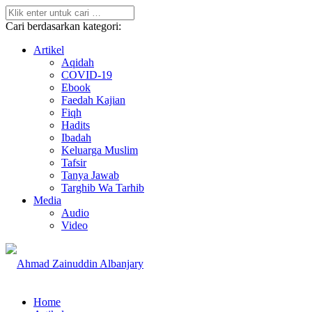
Cari berdasarkan kategori:
Artikel
Aqidah
COVID-19
Ebook
Faedah Kajian
Fiqh
Hadits
Ibadah
Keluarga Muslim
Tafsir
Tanya Jawab
Targhib Wa Tarhib
Media
Audio
Video
Home