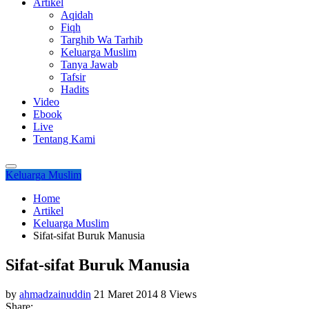
Artikel
Aqidah
Fiqh
Targhib Wa Tarhib
Keluarga Muslim
Tanya Jawab
Tafsir
Hadits
Video
Ebook
Live
Tentang Kami
Keluarga Muslim
Home
Artikel
Keluarga Muslim
Sifat-sifat Buruk Manusia
Sifat-sifat Buruk Manusia
by
ahmadzainuddin
21 Maret 2014
8 Views
Share: