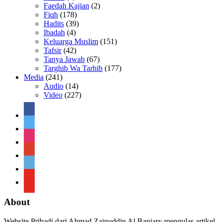
Faedah Kajian
(2)
Fiqh
(178)
Hadits
(39)
Ibadah
(4)
Keluarga Muslim
(151)
Tafsir
(42)
Tanya Jawab
(67)
Targhib Wa Tarhib
(177)
Media
(241)
Audio
(14)
Video
(227)
facebook
twitter
instagram
google
telegram
youtube
About
Website Pribadi dari Ahmad Zainuddin Al Banjary mengulas artikel