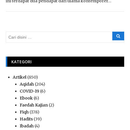
ini terdapat dua pendapat dari ulama kontemporer…
KATEGORI
Artikel
(850)
Aqidah
(204)
COVID-19
(6)
Ebook
(6)
Faedah Kajian
(2)
Fiqh
(178)
Hadits
(39)
Ibadah
(4)