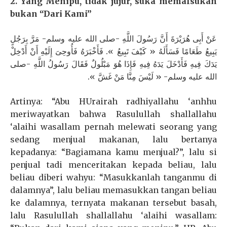
2. Yang Menipu, tidak jujur, suka memalsukan
bukan “Dari Kami”
عَنْ أَبِى هُرَيْرَةَ أَنَّ رَسُولَ اللَّهِ -صلى الله عليه وسلم- مَرَّ بِرَجُلٍ
يَبِيعُ طَعَامًا فَسَأَلَهُ « كَيْفَ تَبِيعُ ». فَأَخْبَرَهُ فَأُوحِىَ إِلَيْهِ أَنْ أَدْخِلْ
يَدَكَ فِيهِ فَأَدْخَلَ يَدَهُ فِيهِ فَإِذَا هُوَ مَبْلُولٌ فَقَالَ رَسُولُ اللَّهِ -صلى
الله عليه وسلم- « لَيْسَ مِنَّا مَنْ غَشَّ ».
Artinya: “Abu HUrairah radhiyallahu ‘anhhu
meriwayatkan bahwa Rasulullah shallallahu
‘alaihi wasallam pernah melewati seorang yang
sedang menjual makanan, lalu bertanya
kepadanya: “Bagiamana kamu menjual?”, lalu si
penjual tadi menceritakan kepada beliau, lalu
beliau diberi wahyu: “Masukkanlah tanganmu di
dalamnya”, lalu beliau memasukkan tangan beliau
ke dalamnya, ternyata makanan tersebut basah,
lalu Rasulullah shallallahu ‘alaihi wasallam: