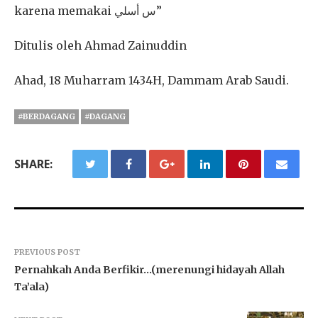
karena memakai س أسلي”
Ditulis oleh Ahmad Zainuddin
Ahad, 18 Muharram 1434H, Dammam Arab Saudi.
#BERDAGANG
#DAGANG
SHARE:
PREVIOUS POST
Pernahkah Anda Berfikir…(merenungi hidayah Allah
Ta’ala)