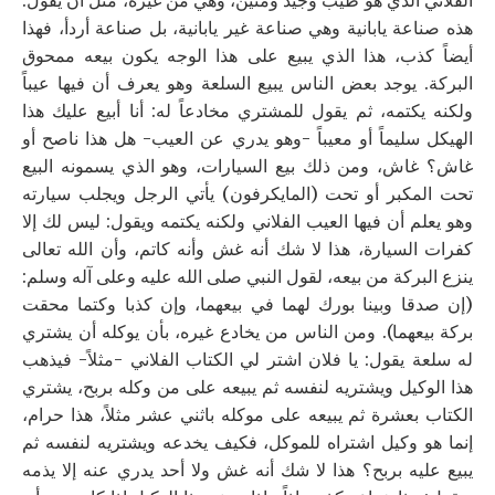
الفلاني الذي هو طيب وجيد ومتين، وهي من غيره، مثل أن يقول:
هذه صناعة يابانية وهي صناعة غير يابانية، بل صناعة أردأ، فهذا
أيضاً كذب، هذا الذي يبيع على هذا الوجه يكون بيعه ممحوق
البركة. يوجد بعض الناس يبيع السلعة وهو يعرف أن فيها عيباً
ولكنه يكتمه، ثم يقول للمشتري مخادعاً له: أنا أبيع عليك هذا
الهيكل سليماً أو معيباً -وهو يدري عن العيب- هل هذا ناصح أو
غاش؟ غاش، ومن ذلك بيع السيارات، وهو الذي يسمونه البيع
تحت المكبر أو تحت (المايكرفون) يأتي الرجل ويجلب سيارته
وهو يعلم أن فيها العيب الفلاني ولكنه يكتمه ويقول: ليس لك إلا
كفرات السيارة، هذا لا شك أنه غش وأنه كاتم، وأن الله تعالى
ينزع البركة من بيعه، لقول النبي صلى الله عليه وعلى آله وسلم:
(إن صدقا وبينا بورك لهما في بيعهما، وإن كذبا وكتما محقت
بركة بيعهما). ومن الناس من يخادع غيره، بأن يوكله أن يشتري
له سلعة يقول: يا فلان اشتر لي الكتاب الفلاني -مثلاً- فيذهب
هذا الوكيل ويشتريه لنفسه ثم يبيعه على من وكله بربح، يشتري
الكتاب بعشرة ثم يبيعه على موكله باثني عشر مثلاً، هذا حرام،
إنما هو وكيل اشتراه للموكل، فكيف يخدعه ويشتريه لنفسه ثم
يبيع عليه بربح؟ هذا لا شك أنه غش ولا أحد يدري عنه إلا يذمه