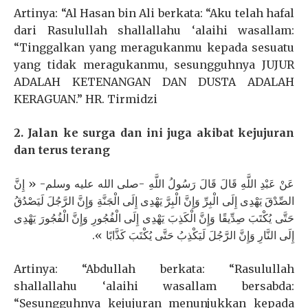
Artinya: “Al Hasan bin Ali berkata: “Aku telah hafal
dari Rasulullah shallallahu ‘alaihi wasallam:
“Tinggalkan yang meragukanmu kepada sesuatu
yang tidak meragukanmu, sesungguhnya JUJUR
ADALAH KETENANGAN DAN DUSTA ADALAH
KERAGUAN.” HR. Tirmidzi
2. Jalan ke surga dan ini juga akibat kejujuran
dan terus terang
عَنْ عَبْدِ اللَّهِ قَالَ قَالَ رَسُولُ اللَّهِ -صلى الله عليه وسلم- « إِنَّ
الصِّدْقَ يَهْدِى إِلَى الْبِرِّ وَإِنَّ الْبِرَّ يَهْدِى إِلَى الْجَنَّةِ وَإِنَّ الرَّجُلَ لَيَصْدُقُ
حَتَّى يُكْتَبَ صِدِّيقًا وَإِنَّ الْكَذِبَ يَهْدِى إِلَى الْفُجُورِ وَإِنَّ الْفُجُورَ يَهْدِى
إِلَى النَّارِ وَإِنَّ الرَّجُلَ لَيَكْذِبُ حَتَّى يُكْتَبَ كَذَّابًا ».
Artinya: “Abdullah berkata: “Rasulullah
shallallahu ‘alaihi wasallam bersabda:
“Sesungguhnya kejujuran menunjukkan kepada