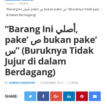
Home
Artikel
“Barang Ini أصلي, pake’ ص bukan pake’ س” (Buruknya Tidak Jujur
di dalam Berdagang)
“Barang Ini أصلي,
pake’ ص bukan pake’
س” (Buruknya Tidak
Jujur di dalam
Berdagang)
BY
AHMADZAINUDDIN
2 DESEMBER 2012
9 VIEWS
SHARE: