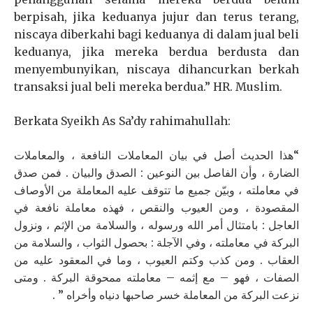
berpisah, jika keduanya jujur dan terus terang,
niscaya diberkahi bagi keduanya di dalam jual beli
keduanya, jika mereka berdua berdusta dan
menyembunyikan, niscaya dihancurkan berkah
transaksi jual beli mereka berdua.” HR. Muslim.
Berkata Syeikh As Sa’dy rahimahullah:
“هذا الحديث أصل في بيان المعاملات النافعة ، والمعاملات
الضارة ، وأن الفاصل بين النوعين : الصدق والبيان . فمن صدق
في معاملته ، وبيّن جميع ما تتوقف عليه المعاملة من الأوصاف
المقصودة ، ومن العيوب والنقص ، فهذه معاملة نافعة في
العاجل : بامتثال أمر الله ورسوله ، والسلامة من الإثم ، ونزول
البركة في معاملته ، وفي الآجلة : بحصول الثواب ، والسلامة من
العقاب . ومن كذب وكتم العيوب ، وما في المعقود عليه من
الصفات ، فهو – مع إثمه – معاملته ممحوقة البركة . ومتى
نزعت البركة من المعاملة خسر صاحبها دنياه وأخراه ” .