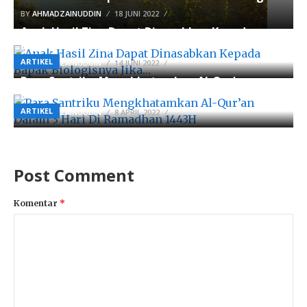
BY
AHMADZAINUDDIN
18 JUNI 2022
Anak Hasil Zina Dapat Dinasabkan Kepada
Bapak Biologisnya Jika…
ARTIKEL
BY
AHMADZAINUDDIN
14 JUNI 2022
Para Santriku Mengkhatamkan Al-Qur’an
Dalam 3 Hari Di Ramadhan 1443H
ARTIKEL
BY
AHMADZAINUDDIN
8 APRIL 2022
Post Comment
Komentar
*