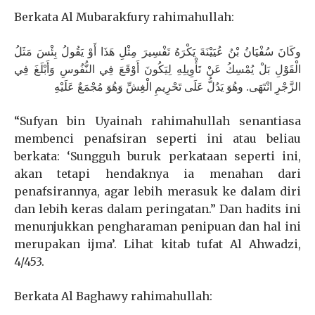
Berkata Al Mubarakfury rahimahullah:
وكَانَ سُفْيَانُ بْنُ عُيَيْنَةَ يَكْرَهُ تَفْسِيرَ مِثْلِ هَذَا أَوْ يَقُولُ بِئْسَ مَثَلُ
الْقَوْلِ بَلْ يُمْسِكُ عَنْ تَأْوِيلِهِ لِيَكُونَ أَوْقَعَ فِي النُّفُوسِ وَأَبْلَغَ فِي
الزَّجْرِ انْتَهَى. وهُوَ يَدُلُّ عَلَى تَحْرِيمِ الْغِشِّ وَهُوَ مُجْمَعٌ عَلَيْهِ
“Sufyan bin Uyainah rahimahullah senantiasa
membenci penafsiran seperti ini atau beliau
berkata: ‘Sungguh buruk perkataan seperti ini,
akan tetapi hendaknya ia menahan dari
penafsirannya, agar lebih merasuk ke dalam diri
dan lebih keras dalam peringatan.” Dan hadits ini
menunjukkan pengharaman penipuan dan hal ini
merupakan ijma’. Lihat kitab tufat Al Ahwadzi,
4/453.
Berkata Al Baghawy rahimahullah: