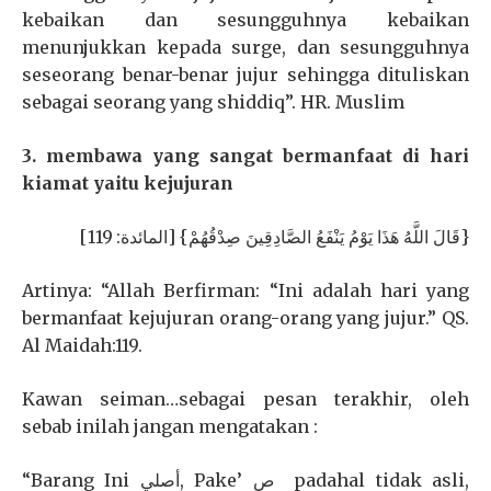
kebaikan dan sesungguhnya kebaikan
menunjukkan kepada surge, dan sesungguhnya
seseorang benar-benar jujur sehingga dituliskan
sebagai seorang yang shiddiq”. HR. Muslim
3. membawa yang sangat bermanfaat di hari
kiamat yaitu kejujuran
{قَالَ اللَّهُ هَذَا يَوْمُ يَنْفَعُ الصَّادِقِينَ صِدْقُهُمْ} [المائدة: 119]
Artinya: “Allah Berfirman: “Ini adalah hari yang
bermanfaat kejujuran orang-orang yang jujur.” QS.
Al Maidah:119.
Kawan seiman…sebagai pesan terakhir, oleh
sebab inilah jangan mengatakan :
“Barang Ini أصلي, Pake’ ص padahal tidak asli,