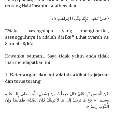
tentang Nabi Ibrahim ‘alaihissalam:
{فَمَنْ تَبِعَنِي فَإِنَّهُ مِنِّي} [إبراهيم: 36]
“Maka barangsiapa yang mengikutiku,
sesungguhnya ia adalah dariku.” Lihat Syarah As
Sunnah, 8/167.
Kawanku seiman… Saya tidak yakin anda tidak
mau mendapatkan ini:
1. Ketenangan dan ini adalah akibat kejujuran
dan terus terang
عَنْ الْحَسَنِ بْنِ عَلِىٍّ قَالَ حَفِظْتُ مِنْ رَسُولِ اللَّهِ -صلى الله عليه
وسلم- « دَعْ مَا يَرِيبُكَ إِلَى مَا لاَ يَرِيبُكَ فَإِنَّ الصِّدْقَ طُمَأْنِينَةٌ وَإِنَّ
الْكَذِبَ رِيبَةٌ ».