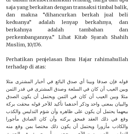
saja yang berkaitan dengan transaksi timbal balik,
dan makna “dihancurkan berkah jual beli
keduanya” adalah lenyap berkahnya, dan
berkahnya adalah tambahan dan
perkembangannya.” Lihat Kitab Syarah Shahih
Muslim, 10/176.
Perhatikan penjelasan Ibnu Hajar rahimahullah
terhadap di atas:
قوله فإن صدقا وبينا أي صدق البائع في أخبار المشترى مثلا
وبين العيب أن كان في السلعة وصدق المشترى في قدر الثمن
مثلا وبين العيب أن كان في الثمن ويحتمل أن يكون الصدق
والبيان بمعنى واحد وذكر أحدهما تأكيد للأخر قوله محقت بركة
بيعهما يحتمل أن يكون على ظاهره وأن شؤم التدليس والكذب
وقع في ذلك العقد فمحق بركته وأن كان الصادق مأجورا
والكاذب مأزورا ويحتمل أن يكون ذلك مختصا بمن وقع منه
التدليس والعيب دون الآخر ورجحه بن أبي جمرة وفي الحديث