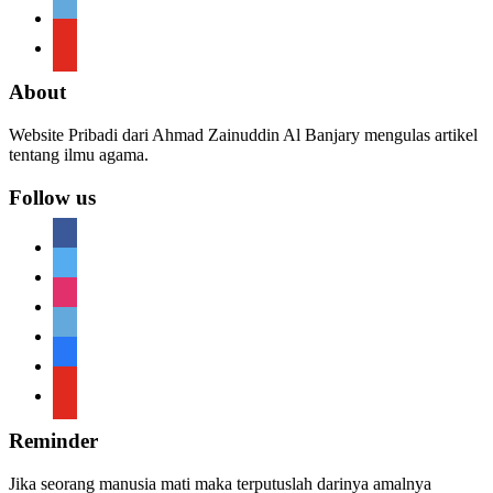
telegram
youtube
About
Website Pribadi dari Ahmad Zainuddin Al Banjary mengulas artikel
tentang ilmu agama.
Follow us
facebook
twitter
instagram
telegram
telegram
youtube
Reminder
Jika seorang manusia mati maka terputuslah darinya amalnya