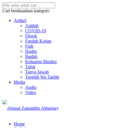
Cari berdasarkan kategori:
Artikel
Aqidah
COVID-19
Ebook
Faedah Kajian
Fiqh
Hadits
Ibadah
Keluarga Muslim
Tafsir
Tanya Jawab
Targhib Wa Tarhib
Media
Audio
Video
Home