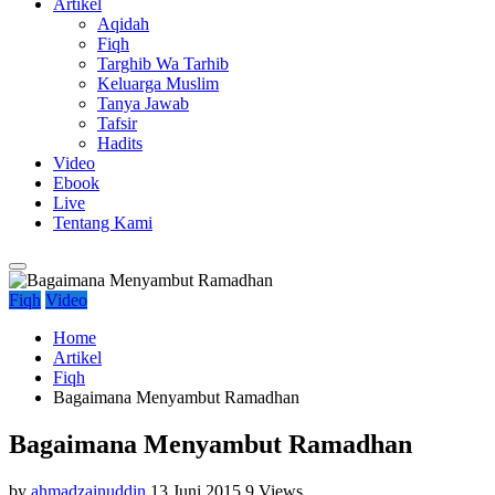
Artikel
Aqidah
Fiqh
Targhib Wa Tarhib
Keluarga Muslim
Tanya Jawab
Tafsir
Hadits
Video
Ebook
Live
Tentang Kami
Fiqh
Video
Home
Artikel
Fiqh
Bagaimana Menyambut Ramadhan
Bagaimana Menyambut Ramadhan
by
ahmadzainuddin
13 Juni 2015
9 Views