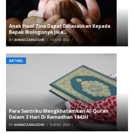
Anak Hasil Zina Dapat Dinasabkan Kepada
Bapak Biologisnya Jika…
BY
AHMADZAINUDDIN
14 JUNI 2022
ARTIKEL
Para Santriku Mengkhatamkan Al-Qur’an
Dalam 3 Hari Di Ramadhan 1443H
BY
AHMADZAINUDDIN
8 APRIL 2022