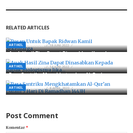
RELATED ARTICLES
Pesan Untuk Bapak Ridwan Kamil Sekeluarga
ARTIKEL
BY
AHMADZAINUDDIN
18 JUNI 2022
Anak Hasil Zina Dapat Dinasabkan Kepada
Bapak Biologisnya Jika…
ARTIKEL
BY
AHMADZAINUDDIN
14 JUNI 2022
Para Santriku Mengkhatamkan Al-Qur’an
Dalam 3 Hari Di Ramadhan 1443H
ARTIKEL
BY
AHMADZAINUDDIN
8 APRIL 2022
Post Comment
Komentar
*