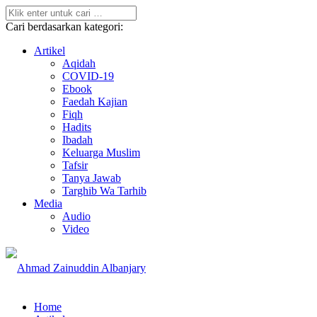
Cari berdasarkan kategori:
Artikel
Aqidah
COVID-19
Ebook
Faedah Kajian
Fiqh
Hadits
Ibadah
Keluarga Muslim
Tafsir
Tanya Jawab
Targhib Wa Tarhib
Media
Audio
Video
Home