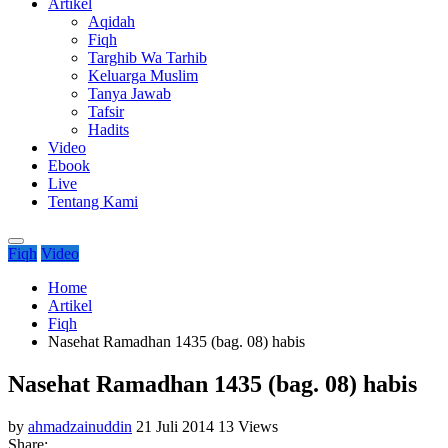
Artikel
Aqidah
Fiqh
Targhib Wa Tarhib
Keluarga Muslim
Tanya Jawab
Tafsir
Hadits
Video
Ebook
Live
Tentang Kami
Fiqh
Video
Home
Artikel
Fiqh
Nasehat Ramadhan 1435 (bag. 08) habis
Nasehat Ramadhan 1435 (bag. 08) habis
by
ahmadzainuddin
21 Juli 2014
13 Views
Share: