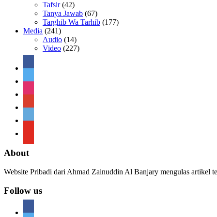
Tafsir
(42)
Tanya Jawab
(67)
Targhib Wa Tarhib
(177)
Media
(241)
Audio
(14)
Video
(227)
facebook
twitter
instagram
google
telegram
youtube
About
Website Pribadi dari Ahmad Zainuddin Al Banjary mengulas artikel t
Follow us
facebook