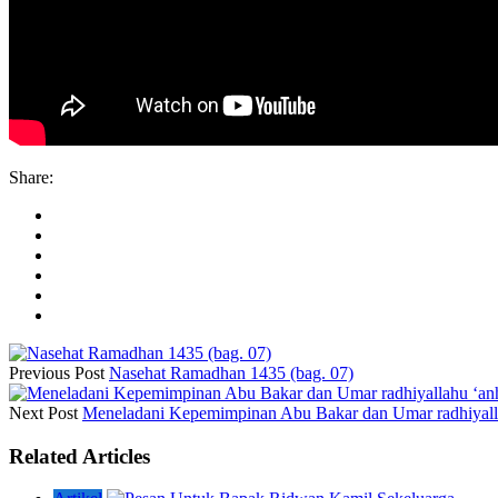
Share:
Previous Post
Nasehat Ramadhan 1435 (bag. 07)
Next Post
Meneladani Kepemimpinan Abu Bakar dan Umar radhiyal
Related Articles