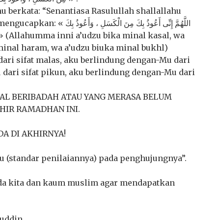
hu berkata: “Senantiasa Rasulullah shallallahu
اللَّهُمَّ إِنِّى أَعُوذُ بِكَ مِ
 minal haram, wa a’udzu biuka minal bukhl)
ari sifat malas, aku berlindung dengan-Mu dari
 dari sifat pikun, aku berlindung dengan-Mu dari
AL BERIBADAH ATAU YANG MERASA BELUM
HIR RAMADHAN INI.
A DI AKHIRNYA!
u (standar penilaiannya) pada penghujungnya”.
ada kita dan kaum muslim agar mendapatkan
nuddin