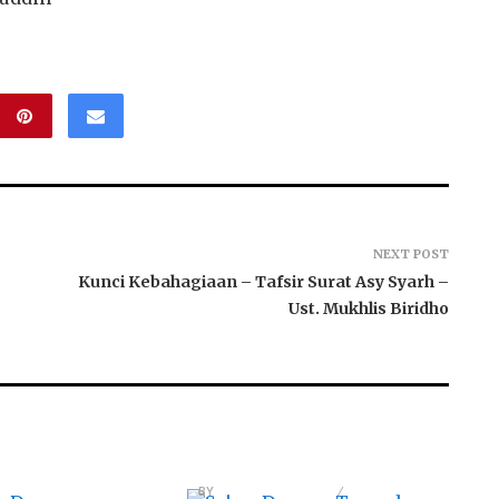
NEXT POST
Kunci Kebahagiaan – Tafsir Surat Asy Syarh –
Ust. Mukhlis Biridho
Sahur Dengan Tamr dan
 Dengan
Berbuka Dengan Ruthob
n Pemerintah
BY
AHMADZAINUDDIN