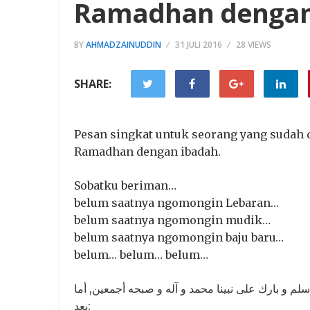
Ramadhan dengan
BY
AHMADZAINUDDIN
31 JULI 2016
28 VIEWS
SHARE:
Pesan singkat untuk seorang yang sudah 
Ramadhan dengan ibadah.
Sobatku beriman…
belum saatnya ngomongin Lebaran…
belum saatnya ngomongin mudik…
belum saatnya ngomongin baju baru…
belum… belum… belum…
سلم و بارك على نبينا محمد و آله و صبحه أجمعين, أما
بعد: