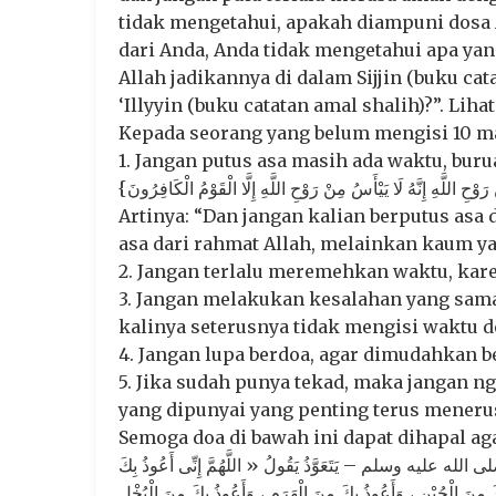
tidak mengetahui, apakah diampuni dosa 
dari Anda, Anda tidak mengetahui apa ya
Allah jadikannya di dalam Sijjin (buku ca
‘Illyyin (buku catatan amal shalih)?”. Lihat
Kepada seorang yang belum mengisi 10 ma
1. Jangan putus asa masih ada waktu, buru
Artinya: “Dan jangan kalian berputus asa 
asa dari rahmat Allah, melainkan kaum yang
2. Jangan terlalu meremehkan waktu, kare
3. Jangan melakukan kesalahan yang sama 
kalinya seterusnya tidak mengisi waktu d
4. Jangan lupa berdoa, agar dimudahkan b
5. Jika sudah punya tekad, maka jangan 
yang dipunyai yang penting terus meneru
Semoga doa di bawah ini dapat dihapal a
ه عليه وسلم – يَتَعَوَّذُ يَقُولُ « اللَّهُمَّ إِنِّى أَعُوذُ بِكَ