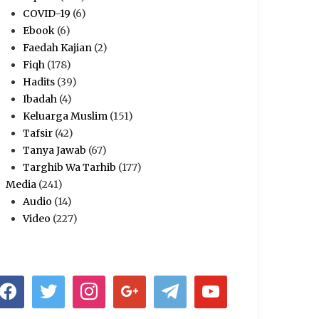
COVID-19
(6)
Ebook
(6)
Faedah Kajian
(2)
Fiqh
(178)
Hadits
(39)
Ibadah
(4)
Keluarga Muslim
(151)
Tafsir
(42)
Tanya Jawab
(67)
Targhib Wa Tarhib
(177)
Media
(241)
Audio
(14)
Video
(227)
acebook
twitter
instagram
google
telegram
youtube