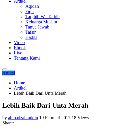
Artikel
Aqidah
Fiqh
Targhib Wa Tarhib
Keluarga Muslim
Tanya Jawab
Tafsir
Hadits
Video
Ebook
Live
Tentang Kami
Artikel
Home
Artikel
Lebih Baik Dari Unta Merah
Lebih Baik Dari Unta Merah
by
ahmadzainuddin
19 Februari 2017
18 Views
Share: