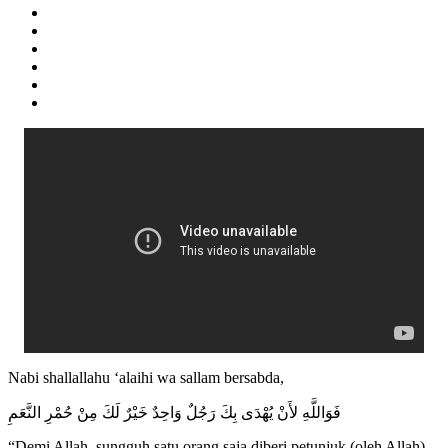
Nabi shallallahu ‘alaihi wa sallam bersabda,
فَوَاللَّهِ لأَنْ يُهْدَى بِكَ رَجُلٌ وَاحِدٌ خَيْرٌ لَكَ مِنْ حُمْرِ النَّعَمِ
“Demi Allah, sungguh satu orang saja diberi petunjuk (oleh Allah)