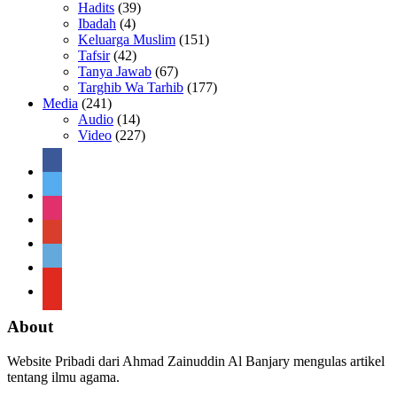
Hadits
(39)
Ibadah
(4)
Keluarga Muslim
(151)
Tafsir
(42)
Tanya Jawab
(67)
Targhib Wa Tarhib
(177)
Media
(241)
Audio
(14)
Video
(227)
facebook
twitter
instagram
google
telegram
youtube
About
Website Pribadi dari Ahmad Zainuddin Al Banjary mengulas artikel
tentang ilmu agama.