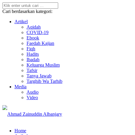
Cari berdasarkan kategori:
Artikel
Aqidah
COVID-19
Ebook
Faedah Kajian
Fiqh
Hadits
Ibadah
Keluarga Muslim
Tafsir
Tanya Jawab
Targhib Wa Tarhib
Media
Audio
Video
Home