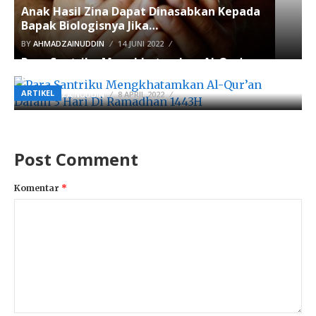
Anak Hasil Zina Dapat Dinasabkan Kepada
Bapak Biologisnya Jika…
BY
AHMADZAINUDDIN
14 JUNI 2022
Para Santriku Mengkhatamkan Al-Qur’an
Dalam 3 Hari Di Ramadhan 1443H
ARTIKEL
BY
AHMADZAINUDDIN
8 APRIL 2022
Post Comment
Komentar
*