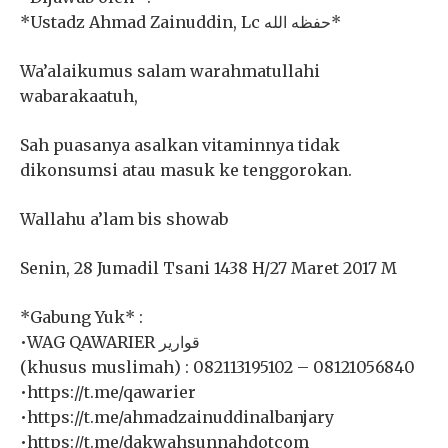
*Ustadz Ahmad Zainuddin, Lc حفظه الله*
Wa’alaikumus salam warahmatullahi
wabarakaatuh,
Sah puasanya asalkan vitaminnya tidak
dikonsumsi atau masuk ke tenggorokan.
Wallahu a’lam bis showab
Senin, 28 Jumadil Tsani 1438 H/27 Maret 2017 M
*Gabung Yuk* :
•WAG QAWARIER قوارير
(khusus muslimah) : 082113195102 – 08121056840
•https://t.me/qawarier
•https://t.me/ahmadzainuddinalbanjary
•https://t.me/dakwahsunnahdotcom