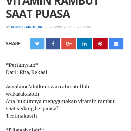
VITAMIN RAMBUT
SAAT PUASA
BY
AHMADZAINUDDIN
12 APRIL 2017
21 VIEWS
SHARE:
*Pertanyaan*
Dari : Rita, Bekasi
Assalamu’alaikum warrahmatullahi
wabarakaatuh
Apa hukumnya menggunakan vitamin rambut
saat sedang berpuasa?
Terimakasih
*Dijawab oleh* :