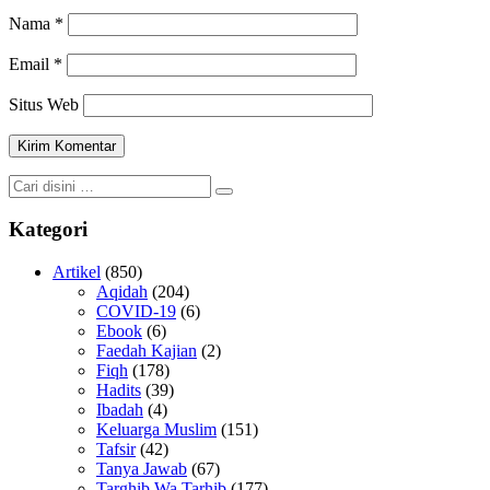
Nama
*
Email
*
Situs Web
Kategori
Artikel
(850)
Aqidah
(204)
COVID-19
(6)
Ebook
(6)
Faedah Kajian
(2)
Fiqh
(178)
Hadits
(39)
Ibadah
(4)
Keluarga Muslim
(151)
Tafsir
(42)
Tanya Jawab
(67)
Targhib Wa Tarhib
(177)