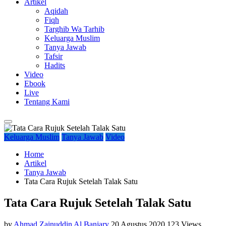
Artikel
Aqidah
Fiqh
Targhib Wa Tarhib
Keluarga Muslim
Tanya Jawab
Tafsir
Hadits
Video
Ebook
Live
Tentang Kami
Keluarga Muslim
Tanya Jawab
Video
Home
Artikel
Tanya Jawab
Tata Cara Rujuk Setelah Talak Satu
Tata Cara Rujuk Setelah Talak Satu
by
Ahmad Zainuddin Al Banjary
20 Agustus 2020
123 Views