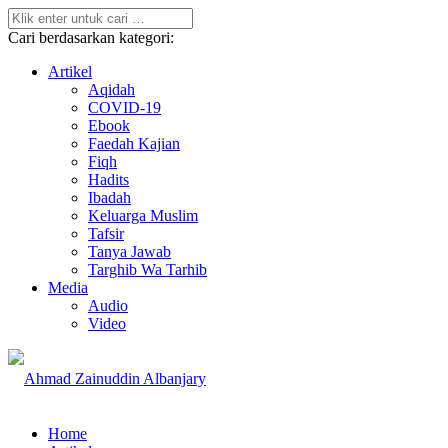
Cari berdasarkan kategori:
Artikel
Aqidah
COVID-19
Ebook
Faedah Kajian
Fiqh
Hadits
Ibadah
Keluarga Muslim
Tafsir
Tanya Jawab
Targhib Wa Tarhib
Media
Audio
Video
Home