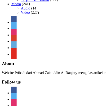
Media
(241)
Audio
(14)
Video
(227)
facebook
twitter
instagram
google
telegram
youtube
About
Website Pribadi dari Ahmad Zainuddin Al Banjary mengulas artikel t
Follow us
facebook
twitter
instagram