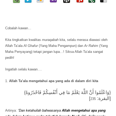
Cobalah kawan…
Kita tingkatkan kwalitas
muraqabah
kita, selalu merasa diawasi oleh
Allah Ta’ala
Al Ghafur
(Yang Maha Pengampun) dan
Ar Rahim
(Yang
Maha Penyayang) tetapi jangan lupa…! Siksa Allah Ta’ala sangat
pedih!
Ingatlah selalu kawan….
1.
Allah Ta’ala mengetahui apa yang ada di dalam diri kita
{وَاعْلَمُوا أَنَّ اللَّهَ يَعْلَمُ مَا فِي أَنْفُسِكُمْ فَاحْذَرُوهُ}
]
[البقرة:
235
Artinya:
“
Dan ketahuilah bahwasanya
Allah mengetahui apa yang