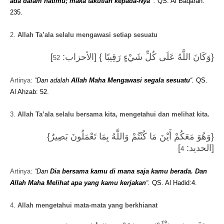
ada dalam hatimu; maka takutlah kepada-Nya”
.
QS. Al Baqarah:
235.
2.
Allah Ta’ala selalu mengawasi setiap sesuatu
]
{وَكَانَ اللَّهُ عَلَى كُلِّ شَيْءٍ رَقِيبًا } [الأحزاب:
52
Artinya:
“
Dan adalah
Allah Maha Mengawasi segala sesuatu
“.
QS.
Al Ahzab: 52.
3.
Allah Ta’ala selalu bersama kita, mengetahui dan melihat kita.
{وَهُوَ مَعَكُمْ أَيْنَ مَا كُنْتُمْ وَاللَّهُ بِمَا تَعْمَلُونَ بَصِيرٌ}
]
[الحديد:
4
Artinya:
“
Dan
Dia bersama kamu di mana saja kamu berada. Dan
Allah Maha Melihat apa yang kamu kerjakan
“.
QS. Al Hadid:4.
4.
Allah mengetahui mata-mata yang berkhianat