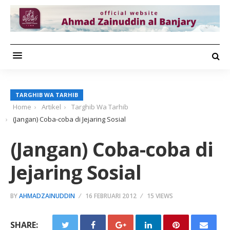
TARGHIB WA TARHIB
Home
Artikel
Targhib Wa Tarhib
(Jangan) Coba-coba di Jejaring Sosial
(Jangan) Coba-coba di
Jejaring Sosial
BY
AHMADZAINUDDIN
16 FEBRUARI 2012
15 VIEWS
SHARE: