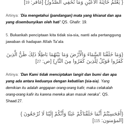
]
{ يَعْلَمُ خَائِنَةَ الْأَعْيُنِ وَمَا تُخْفِي الصُّدُورُ} [غافر:
19
Artinya:
“
Dia mengetahui (pandangan) mata yang khianat dan apa
yang disembunyikan oleh hati
“.
QS. Ghafir: 19.
5.
Bukankah penciptaan kita tidak sia-sia, nanti ada pertanggung
jawaban di hadapan Allah Ta’ala
{وَمَا خَلَقْنَا السَّمَاءَ وَالْأَرْضَ وَمَا بَيْنَهُمَا بَاطِلًا ذَلِكَ ظَنُّ الَّذِينَ
]
كَفَرُوا فَوَيْلٌ لِلَّذِينَ كَفَرُوا مِنَ النَّارِ} [ص:
27
Artinya:
“
Dan Kami tidak menciptakan langit dan bumi dan apa
yang ada antara keduanya dengan kebatilan (sia-sia
). Yang
demikian itu adalah anggapan orang-orang kafir, maka celakalah
orang-orang kafir itu karena mereka akan masuk neraka”.
QS.
Shaad:27.
{أَفَحَسِبْتُمْ أَنَّمَا خَلَقْنَاكُمْ عَبَثًا وَأَنَّكُمْ إِلَيْنَا لَا تُرْجَعُونَ }
]
[المؤمنون:
115