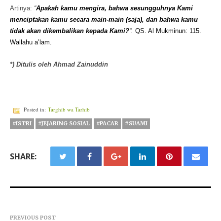
Artinya:
“
Apakah kamu mengira, bahwa sesungguhnya Kami
menciptakan kamu secara main-main (saja), dan bahwa kamu
tidak akan dikembalikan kepada Kami?
“.
QS. Al Mukminun: 115.
Wallahu a’lam.
*) Ditulis oleh Ahmad Zainuddin
Posted in:
Targhib wa Tarhib
#ISTRI
#JEJARING SOSIAL
#PACAR
#SUAMI
SHARE:
PREVIOUS POST