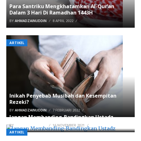
Para Santriku Mengkhatamkan Al-Qur’an
Dalam 3 Hari Di Ramadhan 1443H
BY
AHMADZAINUDDIN
8 APRIL 2022
ARTIKEL
Inikah Penyebab Musibah dan Kesempitan
Rezeki?
BY
AHMADZAINUDDIN
7 FEBRUARI 2022
Jangan Membanding-Bandingkan Ustadz
BY
AHMADZAINUDDIN
16 NOVEMBER 2021
ARTIKEL