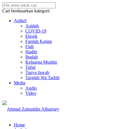
Cari berdasarkan kategori:
Artikel
Aqidah
COVID-19
Ebook
Faedah Kajian
Fiqh
Hadits
Ibadah
Keluarga Muslim
Tafsir
Tanya Jawab
Targhib Wa Tarhib
Media
Audio
Video
Home