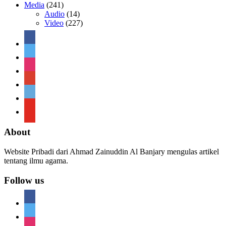
Media
(241)
Audio
(14)
Video
(227)
facebook
twitter
instagram
google
telegram
youtube
About
Website Pribadi dari Ahmad Zainuddin Al Banjary mengulas artikel
tentang ilmu agama.
Follow us
facebook
twitter