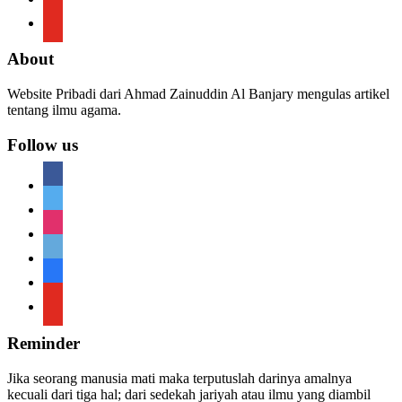
youtube
About
Website Pribadi dari Ahmad Zainuddin Al Banjary mengulas artikel
tentang ilmu agama.
Follow us
facebook
twitter
instagram
telegram
telegram
youtube
Reminder
Jika seorang manusia mati maka terputuslah darinya amalnya
kecuali dari tiga hal; dari sedekah jariyah atau ilmu yang diambil