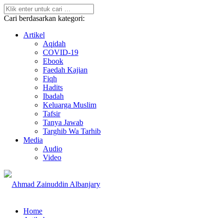
Cari berdasarkan kategori:
Artikel
Aqidah
COVID-19
Ebook
Faedah Kajian
Fiqh
Hadits
Ibadah
Keluarga Muslim
Tafsir
Tanya Jawab
Targhib Wa Tarhib
Media
Audio
Video
Home