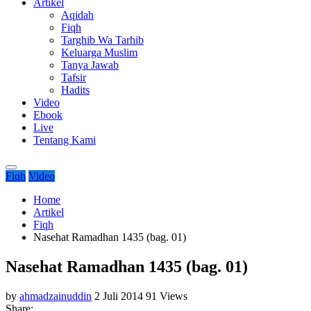
Artikel
Aqidah
Fiqh
Targhib Wa Tarhib
Keluarga Muslim
Tanya Jawab
Tafsir
Hadits
Video
Ebook
Live
Tentang Kami
Fiqh
Video
Home
Artikel
Fiqh
Nasehat Ramadhan 1435 (bag. 01)
Nasehat Ramadhan 1435 (bag. 01)
by
ahmadzainuddin
2 Juli 2014
91 Views
Share: