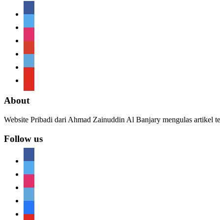
facebook
twitter
instagram
google
telegram
youtube
About
Website Pribadi dari Ahmad Zainuddin Al Banjary mengulas artikel t
Follow us
facebook
twitter
instagram
telegram
telegram