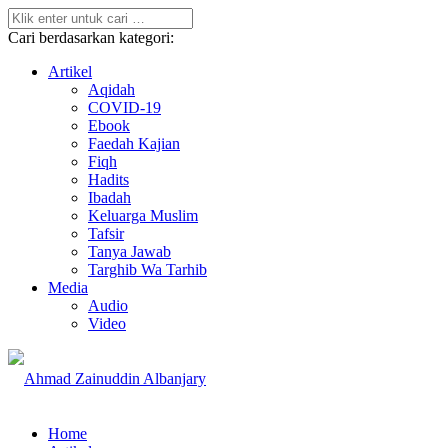
Cari berdasarkan kategori:
Artikel
Aqidah
COVID-19
Ebook
Faedah Kajian
Fiqh
Hadits
Ibadah
Keluarga Muslim
Tafsir
Tanya Jawab
Targhib Wa Tarhib
Media
Audio
Video
Home