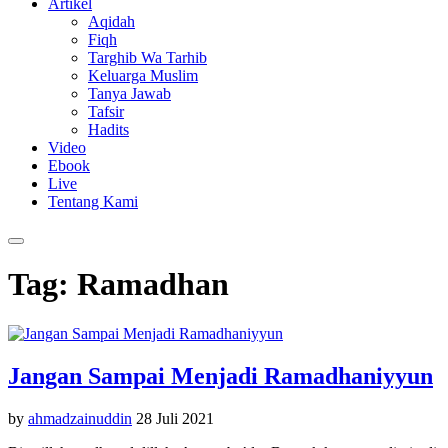
Artikel
Aqidah
Fiqh
Targhib Wa Tarhib
Keluarga Muslim
Tanya Jawab
Tafsir
Hadits
Video
Ebook
Live
Tentang Kami
Tag: Ramadhan
Jangan Sampai Menjadi Ramadhaniyyun
by
ahmadzainuddin
28 Juli 2021