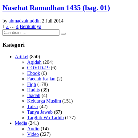
Nasehat Ramadhan 1435 (bag. 01)
by
ahmadzainuddin
2 Juli 2014
Paginasi
1
2
…
4
Berikutnya
pos
Kategori
Artikel
(850)
Aqidah
(204)
COVID-19
(6)
Ebook
(6)
Faedah Kajian
(2)
Fiqh
(178)
Hadits
(39)
Ibadah
(4)
Keluarga Muslim
(151)
Tafsir
(42)
Tanya Jawab
(67)
Targhib Wa Tarhib
(177)
Media
(241)
Audio
(14)
Video
(227)