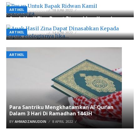
Pesan Untuk Bapak Ridwan Kamil Sekeluarga
ARTIKEL
BY
AHMADZAINUDDIN
18 JUNI 2022
Anak Hasil Zina Dapat Dinasabkan Kepada
Bapak Biologisnya Jika…
ARTIKEL
BY
AHMADZAINUDDIN
14 JUNI 2022
ARTIKEL
Para Santriku Mengkhatamkan Al-Qur’an
Dalam 3 Hari Di Ramadhan 1443H
BY
AHMADZAINUDDIN
8 APRIL 2022