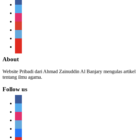
facebook
twitter
instagram
google
telegram
youtube
About
Website Pribadi dari Ahmad Zainuddin Al Banjary mengulas artikel
tentang ilmu agama.
Follow us
facebook
twitter
instagram
telegram
telegram