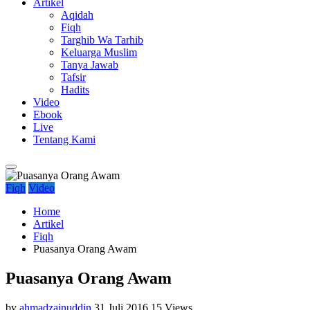
Artikel
Aqidah
Fiqh
Targhib Wa Tarhib
Keluarga Muslim
Tanya Jawab
Tafsir
Hadits
Video
Ebook
Live
Tentang Kami
Fiqh
Video
Home
Artikel
Fiqh
Puasanya Orang Awam
Puasanya Orang Awam
by
ahmadzainuddin
31 Juli 2016
15 Views