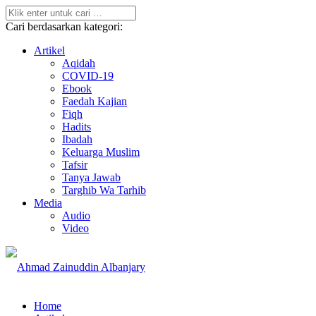
Cari berdasarkan kategori:
Artikel
Aqidah
COVID-19
Ebook
Faedah Kajian
Fiqh
Hadits
Ibadah
Keluarga Muslim
Tafsir
Tanya Jawab
Targhib Wa Tarhib
Media
Audio
Video
Home