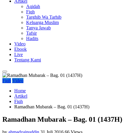
Artikel
Aqidah
Fiqh
Targhib Wa Tarhib
Keluarga Muslim
Tanya Jawab
Tafsir
Hadits
Video
Ebook
Live
Tentang Kami
Fiqh
Video
Home
Artikel
Fiqh
Ramadhan Mubarak – Bag. 01 (1437H)
Ramadhan Mubarak – Bag. 01 (1437H)
by
ahmadzainuddin
31 Juli 2016
66 Views