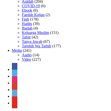
Aqidah
(204)
COVID-19
(6)
Ebook
(6)
Faedah Kajian
(2)
Fiqh
(178)
Hadits
(39)
Ibadah
(4)
Keluarga Muslim
(151)
Tafsir
(42)
Tanya Jawab
(67)
Targhib Wa Tarhib
(177)
Media
(241)
Audio
(14)
Video
(227)
facebook
twitter
instagram
google
telegram
youtube