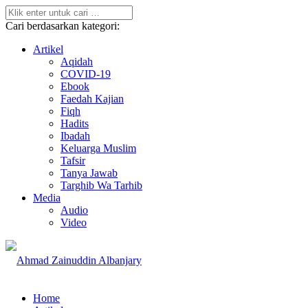
Cari berdasarkan kategori:
Artikel
Aqidah
COVID-19
Ebook
Faedah Kajian
Fiqh
Hadits
Ibadah
Keluarga Muslim
Tafsir
Tanya Jawab
Targhib Wa Tarhib
Media
Audio
Video
Home