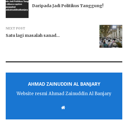
Daripada Jadi Politikus Tanggung!
NEXT POST
Satu lagi masalah sanad…
AHMAD ZAINUDDIN AL BANJARY
Website resmi Ahmad Zainuddin Al Banjary