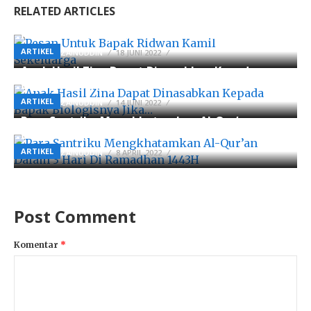
RELATED ARTICLES
Pesan Untuk Bapak Ridwan Kamil Sekeluarga
ARTIKEL
BY
AHMADZAINUDDIN
18 JUNI 2022
Anak Hasil Zina Dapat Dinasabkan Kepada
Bapak Biologisnya Jika…
ARTIKEL
BY
AHMADZAINUDDIN
14 JUNI 2022
Para Santriku Mengkhatamkan Al-Qur’an
Dalam 3 Hari Di Ramadhan 1443H
ARTIKEL
BY
AHMADZAINUDDIN
8 APRIL 2022
Post Comment
Komentar
*