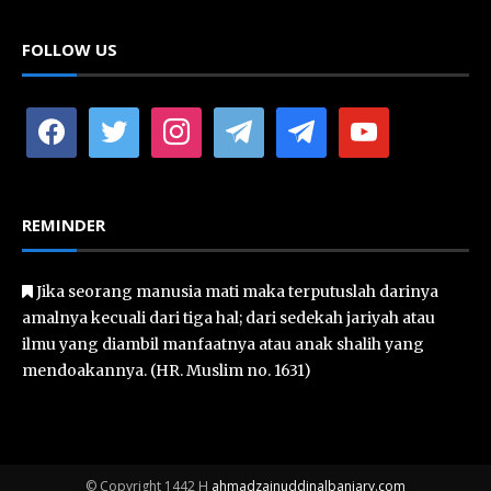
FOLLOW US
facebook
twitter
instagram
telegram
telegram
youtube
REMINDER
Jika seorang manusia mati maka terputuslah darinya
amalnya kecuali dari tiga hal; dari sedekah jariyah atau
ilmu yang diambil manfaatnya atau anak shalih yang
mendoakannya. (HR. Muslim no. 1631)
© Copyright 1442 H
ahmadzainuddinalbanjary.com