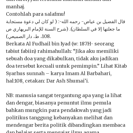
manhaj.
Contohlah para salafmu!
قال الفضيل بن عياض- رحمه الله-: ( لو كان لي دعوة مستجابة
ما جعلتها إلا في السلطان). (شرح السنة للإمام البريهاري ص
108، ط، دار الصميعي).
Berkata Al Fudhail bin Iyad (w: 187H- seorang
tabiut fabiin) rahimahullah: “Jika aku memiliki
sebuah doa yang dikabulkan, tidak aku jadikan
doa tersebut kecuali untuk pemimpin.” Lihat Kitab
Syarhus sunnah – karya Imam Al Barbahari,
hal:108, cetakan: Dar Ash Shumai’i.
NB: manusia sangat tergantung apa yang ia lihat
dan dengar, biasanya penuntut ilmu pemula
bahkan mungkin para pendakwah yang jadi
politikus tanggung kebanyakan melihat dan
mendengar berita politik dibandingkan membaca
dan belajar serta mengajar ilmu agama.