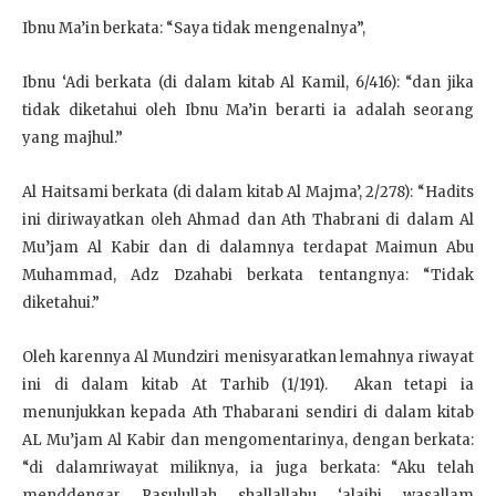
Ibnu Ma’in berkata: “Saya tidak mengenalnya”,
Ibnu ‘Adi berkata (di dalam kitab Al Kamil, 6/416): “dan jika
tidak diketahui oleh Ibnu Ma’in berarti ia adalah seorang
yang majhul.”
Al Haitsami berkata (di dalam kitab Al Majma’, 2/278): “Hadits
ini diriwayatkan oleh Ahmad dan Ath Thabrani di dalam Al
Mu’jam Al Kabir dan di dalamnya terdapat Maimun Abu
Muhammad, Adz Dzahabi berkata tentangnya: “Tidak
diketahui.”
Oleh karennya Al Mundziri menisyaratkan lemahnya riwayat
ini di dalam kitab At Tarhib (1/191). Akan tetapi ia
menunjukkan kepada Ath Thabarani sendiri di dalam kitab
AL Mu’jam Al Kabir dan mengomentarinya, dengan berkata:
“di dalamriwayat miliknya, ia juga berkata: “Aku telah
menddengar Rasulullah shallallahu ‘alaihi wasallam