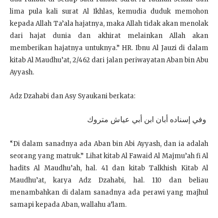
lima pula kali surat Al Ikhlas, kemudia duduk memohon
kepada Allah Ta’ala hajatnya, maka Allah tidak akan menolak
dari hajat dunia dan akhirat melainkan Allah akan
memberikan hajatnya untuknya.” HR. Ibnu Al Jauzi di dalam
kitab Al Maudhu’at, 2/462 dari jalan periwayatan Aban bin Abu
Ayyash.
Adz Dzahabi dan Asy Syaukani berkata:
وفي إسناده أبان ابن أبي عياش متروك
“Di dalam sanadnya ada Aban bin Abi Ayyash, dan ia adalah
seorang yang matruk.” Lihat kitab Al Fawaid Al Majmu’ah fi Al
hadits Al Maudhu’ah, hal. 41 dan kitab Talkhish Kitab Al
Maudhu’at, karya Adz Dzahabi, hal. 110 dan beliau
menambahkan di dalam sanadnya ada perawi yang majhul
samapi kepada Aban, wallahu a’lam.