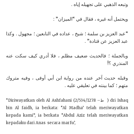
وتبعه الذهبي على تجهيله إياه .
ويحتمل أنه غيره ، فقال في “الميزان” :
“عبد العزيز بن سلمة ؛ شيخ ، عداده في التابعين ؛ مجهول . وكذا
عبد العزيز عن قتادة” .
وبالجملة ؛ فالحديث ضعيف مظلم ، فلا أدري كيف سكت عنه
المنذري ؟!
وقبله حديث آخر عنده من رواية ابن أبي أوفى ، وفيه متروك
متهم ؛ كما بينته في تعليقي عليه .
“Diriwayatkan oleh Al Ashfahani (2/534/1278 –ط ) dri Ishaq
bin Al faidh, ia berkata: “Al Madha’ telah meriwayatkan
kepada kami”, ia berkata “Abdul Aziz telah meriwayatkan
kepadaku dari Anas secara marfu’,