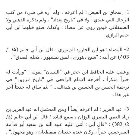
1- إسحاق بن الفيض ؛ لم أعرفه ، ولم أره في شيء من كتب
الرجال التي عندي ، ولا في “تاريخ بغداد” ، ولم يذكره الذهبي ولا
العسقلاني فيمن روى عن مضاء . وكذلك صنع قبلهما ابن أبي
حاتم الرازي .
2- المضاء : هو ابن الجارود الدينوري ؛ قال ابن أبي حاتم (4/ 1/
403) عن أبيه : “شيخ دينوري ، ليس بمشهور ، محله الصدق” .
وعقب عليه الحافظ ابن حجر في “اللسان” بقوله : “ورأيت له
خبراً منكراً ، أخرجه الإمام الرافعي في “تاريخ قزوين” في
ترجمة الحسن بن الحسين بن هبةالله …” .ثم ساق له حديثاً آخر
غير هذا .
3- عبد العزيز ؛ لم أعرفه أيضاً ! ومن المحتمل أنه عبد العزيز بن
زياد العمي البصري الوزان ، سمع قتادة ؛ قال ابن أبي حاتم (2/
2/ 382) : “قال أبي : أثنى عليه عبيد الله بن سعيد أبو قدامة
السرخسي خيراً ، وكان عنده حديثان منقطعان ، وهو مجهول” .