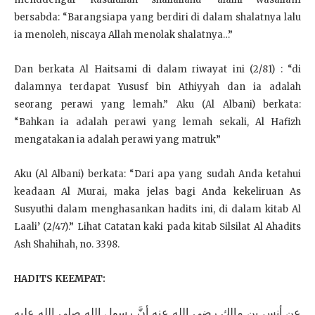
bersabda: “Barangsiapa yang berdiri di dalam shalatnya lalu
ia menoleh, niscaya Allah menolak shalatnya…”
Dan berkata Al Haitsami di dalam riwayat ini (2/81) : “di
dalamnya terdapat Yususf bin Athiyyah dan ia adalah
seorang perawi yang lemah.” Aku (Al Albani) berkata:
“Bahkan ia adalah perawi yang lemah sekali, Al Hafizh
mengatakan ia adalah perawi yang matruk”
Aku (Al Albani) berkata: “Dari apa yang sudah Anda ketahui
keadaan Al Murai, maka jelas bagi Anda kekeliruan As
Susyuthi dalam menghasankan hadits ini, di dalam kitab Al
Laali’ (2/47).” Lihat Catatan kaki pada kitab Silsilat Al Ahadits
Ash Shahihah, no. 3398.
HADITS KEEMPAT:
عن أنس بن مالك رضي الله عنه أنَّ رسول الله صلى الله عليه