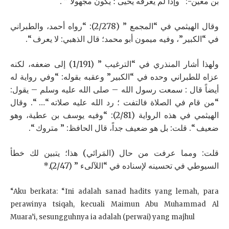
بن معين-: “وإذا لم يعرفه يحيى ؛ يكون مجهولاً ” .
وقال الهيثمي في “المجمع ” (2/278): “رواه أحمد، والطبراني
في “الكبير”، وفيه ميمون أبو محمد؛ قال الذهبي: لا يعرف “.
ولهذا أشار المنذري في “الترغيب ” (1/191) إلى ضعفه، لكنه
عزاه للطبراني وحده في “الكبير” وعقبه بقوله: “وفي رواية له
أيضاً قال : سمعت رسول الله – صلى الله عليه وسلم – يقول:
“من قام في الصلاة فالتفت ؛ رد الله عليه صلاته “… “. وقال
الهيثمي في هذه الرواية (2/81): “وفيه يوسف بن عطية، وهو
ضعيف “. قلت: بل هو ضعيف جداً، قال الحافظ: ” متروك “.
قلت: ومما عرفت من حال (المَرائي) هذا؛ يتبين لك خطأ
السيوطي في تحسينه لإسناده في “اللآلىء ” (2/47).*
“Aku berkata: “Ini adalah sanad hadits yang lemah, para
perawinya tsiqah, kecuali Maimun Abu Muhammad Al
Muara’i, sesungguhnya ia adalah (perwai) yang majhul