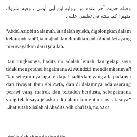
وقبله حديث آخر عنده من رواية ابن أبي أوفى ، وفيه متروك
متهم ؛ كما بينته في تعليقي عليه .
“Abdul Aziz bin Salamah, ia adalah syiekh, digolongkan dalam
kelompok tabi’I, ia majhul dan demikian pula Abdul Aziz yang
meriwayatkan dari Qatadah.
Dan ringkasnya, hadits ini adalah lemah dan gelap, saya
tidak mengetahui bagaimana Al Mundziri mendiamkannya?!
Dan sebe;umnya juga terdapat hadits lain yang ada padanya
dari riwayat Ibnu Abi Awfa, dan di dalamnya ada seorang
perawi yang matruk dan tertuduh berdusta, sebagaimana
yang telah saya jelaskan di dalam komentar saya atasnya.”
Lihat Kitab Silsilah Al Ahadits Adh Dha’ifah, no. 5287.