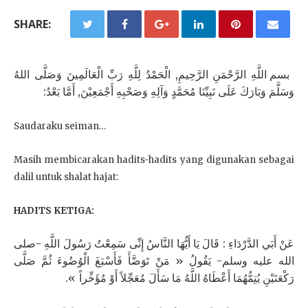
SHARE:
بسم اللَّهِ الرَّحْمَنِ الرَّحِيمِ, الْحَمْدُ لِلَّهِ رَبِّ الْعَالَمِينَ وَصَلَّى اللهُ
وَسَلَّمَ وَبَارَكَ عَلَى نَبِيِّنَا مُحَمَّدٍ وَآلِهِ وَصَحْبِهِ أَجْمَعِيْنَ, أَمَّا بَعْدُ:
Saudaraku seiman…
Masih membicarakan hadits-hadits yang digunakan sebagai
dalil untuk shalat hajat:
HADITS KETIGA:
عَنْ أَبَي الدَّرْدَاءِ : قَالَ يَا أَيُّهَا النَّاسُ إِنِّى سَمِعْتُ رَسُولَ اللَّهِ -صلى
الله عليه وسلم- يَقُولُ « مَنْ تَوَضَّأَ فَأَسْبَغَ الْوُضُوءَ ثُمَّ صَلَّى
رَكْعَتَيْنِ يُتِمُّهُمَا أَعْطَاهُ اللَّهُ مَا سَأَلَ مُعَجِّلاً أَوْ مُؤَخِّراً ».