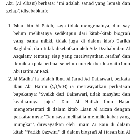
Aku (Al Albani) berkata: “Ini adalah sanad yang lemah dan
gelap”, (disebabkan);
Ishaq bin Al Faidh, saya tidak mengenalnya, dan say
belum melihatnya sedikitpun dari kitab-kitab biografi
yang sama miliki, tidak juga di dalam kitab Tarikh
Baghdad, dan tidak disebutkan oleh Adz Dzahabi dan Al
Asqalany tentang siap yang meriwayatkan Madha’ dan
demikian pula berbuat sebelum mereka berdua yaitu Ibnu
Abi Hatim Ar Razi.
Al Madha’ ia adalah Ibnu Al Jarud Ad Dainawari, berkata
Ibnu Abi Hatim (4/1/403) ia meriwayatkan perkataan
bapakanya: “Syaikh dari Dainawari, tidak masyhur dan
keadaannya jujur.” Dan Al Hafizh Ibnu Hajar
mengomentari di dalam kitab Lisan Al Mizan dengan
perkataannya: “Dan saya melihat ia memiliki kabar yang
mungkar”, diriwayatkan oleh Imam Ar Rafii di dalam
kitab “Tarikh Qazwini” di dalam biografi Al Hasan bin Al