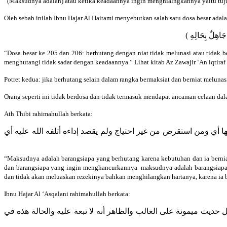
“(Maksudnya adalah) atau ketika keadaannya ingin menghialngkannya yaitu tuj
Oleh sebab inilah Ibnu Hajar Al Haitami menyebutkan salah satu dosa besar adal
(  جَاهِلٌ بِحَالِهِ
“Dosa besar ke 205 dan 206: berhutang dengan niat tidak melunasi atau tidak be
menghutangi tidak sadar dengan keadaannya.” Lihat kitab Az Zawajir ‘An iqtiraf
Potret kedua: jika berhutang selain dalam rangka bermaksiat dan berniat melunas
Orang seperti ini tidak berdosa dan tidak termasuk mendapat ancaman celaan da
Ath Thibi rahimahullah berkata:
ا أي ومن استقرض من غير احتياج ولم يقصد إداءه أتلفه الله عليه أي
“Maksudnya adalah barangsiapa yang berhutang karena kebutuhan dan ia berni
dan barangsiapa yang ingin menghancurkannya maksudnya adalah barangsiapa 
dan tidak akan meluaskan rezekinya bahkan menghilangkan hartanya, karena ia b
Ibnu Hajar Al ‘Asqalani rahimahullah berkata:
 حديث ميمونة على الغالب والظاهر أنه لا تبعة عليه والحالة هذه في