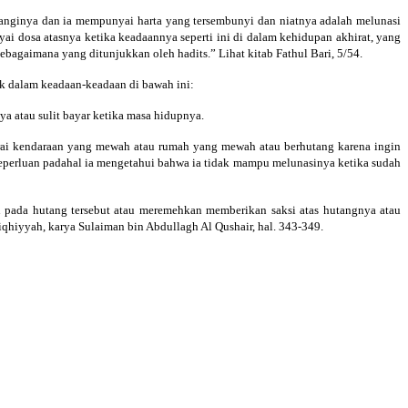
tanginya dan ia mempunyai harta yang tersembunyi dan niatnya adalah melunasi
ai dosa atasnya ketika keadaannya seperti ini di dalam kehidupan akhirat, yang
gaimana yang ditunjukkan oleh hadits.” Lihat kitab Fathul Bari, 5/54.
uk dalam keadaan-keadaan di bawah ini:
a atau sulit bayar ketika masa hidupnya.
arai kendaraan yang mewah atau rumah yang mewah atau berhutang karena ingin
eperluan padahal ia mengetahui bahwa ia tidak mampu melunasinya ketika sudah
pada hutang tersebut atau meremehkan memberikan saksi atas hutangnya atau
qhiyyah, karya Sulaiman bin Abdullagh Al Qushair, hal. 343-349.