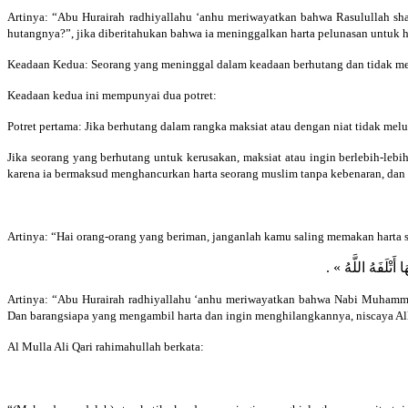
Artinya: “Abu Hurairah radhiyallahu ‘anhu meriwayatkan bahwa Rasulullah sh
hutangnya?”, jika diberitahukan bahwa ia meninggalkan harta pelunasan untuk h
Keadaan Kedua: Seorang yang meninggal dalam keadaan berhutang dan tidak me
Keadaan kedua ini mempunyai dua potret:
Potret pertama: Jika berhutang dalam rangka maksiat atau dengan niat tidak mel
Jika seorang yang berhutang untuk kerusakan, maksiat atau ingin berlebih-lebi
karena ia bermaksud menghancurkan harta seorang muslim tanpa kebenaran, dan i
Artinya: “Hai orang-orang yang beriman, janganlah kamu saling memakan harta s
 أَتْلَفَهُ اللَّهُ
Artinya: “Abu Hurairah radhiyallahu ‘anhu meriwayatkan bahwa Nabi Muhammad 
Dan barangsiapa yang mengambil harta dan ingin menghilangkannya, niscaya A
Al Mulla Ali Qari rahimahullah berkata: