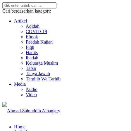
Cari berdasarkan kategori:
Artikel
Aqidah
COVID-19
Ebook
Faedah Kajian
Fiqh
Hadits
Ibadah
Keluarga Muslim
Tafsir
Tanya Jawab
Targhib Wa Tarhib
Media
Audio
Video
Home