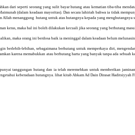
kan dari seperti seorang yang sulit bayar hutang atau kematian tiba-tiba menda
Maimunah (dalam keadaan mayoritas). Dan secara lahiriah bahwa ia tidak mempuny
 Allah menanggung hutang untuk atas hutangnya kepada yang menghutangnya seba
an keras, maka hal ini boleh dilakukan kecuali jika seorang yang berhutang mas
likan, maka orang ini berdosa baik ia meninggal dalam keadaan belum melunasiny
ngin berlebih-lebihan, sebagaimana berhutang untuk memperkaya diri, mengend
ramkan karena memabukkan atau berhutang harta yang banyak tanpa ada sebuah k
punyai tanggungan hutang dan ia telah meremehkan untuk memberikan jaminan 
ngetahui keberadaan hutangnya. lihat kitab Ahkam Ad Dain Dirasat Haditsiyyah Fi