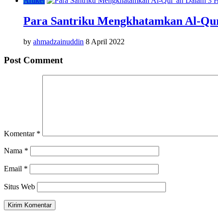
Artikel
Para Santriku Mengkhatamkan Al-Qu
by
ahmadzainuddin
8 April 2022
Post Comment
Komentar
*
Nama
*
Email
*
Situs Web