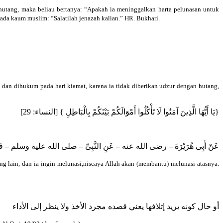
hutang, maka beliau bertanya: “Apakah ia meninggalkan harta pelunasan untuk
ada kaum muslim: “Salatilah jenazah kalian.” HR. Bukhari.
a dan dihukum pada hari kiamat, karena ia tidak diberikan udzur dengan hutang,
{يَا أَيُّهَا الَّذِينَ آمَنُوا لَا تَأْكُلُوا أَمْوَالَكُمْ بَيْنَكُمْ بِالْبَاطِلِ } [النساء: 29]
عَنْ أَبِى هُرَيْرَةَ – رضى الله عنه – عَنِ النَّبِىِّ – صلى الله عليه وسلم – قَالَ « مَنْ أَخ » .
 lain, dan ia ingin melunasi,niscaya Allah akan (membantu) melunasi atasnya.
أو حال كونه يريد إتلافها يعني قصده مجرد الأخذ ولا ينظر إلى الأداء