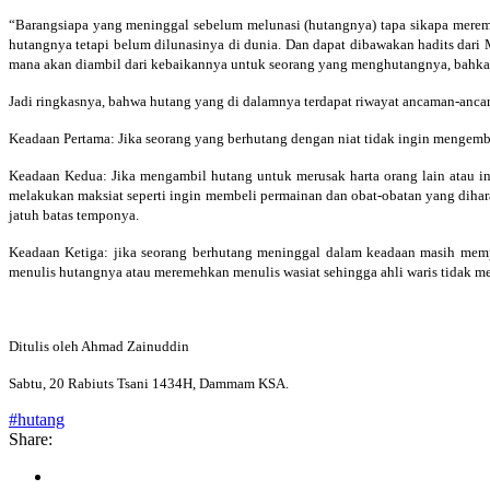
“Barangsiapa yang meninggal sebelum melunasi (hutangnya) tapa sikapa meremh
hutangnya tetapi belum dilunasinya di dunia. Dan dapat dibawakan hadits dari 
mana akan diambil dari kebaikannya untuk seorang yang menghutangnya, bahkan
Jadi ringkasnya, bahwa hutang yang di dalamnya terdapat riwayat ancaman-ancam
Keadaan Pertama: Jika seorang yang berhutang dengan niat tidak ingin mengemba
Keadaan Kedua: Jika mengambil hutang untuk merusak harta orang lain atau i
melakukan maksiat seperti ingin membeli permainan dan obat-obatan yang diha
jatuh batas temponya.
Keadaan Ketiga: jika seorang berhutang meninggal dalam keadaan masih mem
menulis hutangnya atau meremehkan menulis wasiat sehingga ahli waris tidak me
Ditulis oleh Ahmad Zainuddin
Sabtu, 20 Rabiuts Tsani 1434H, Dammam KSA.
#hutang
Share: