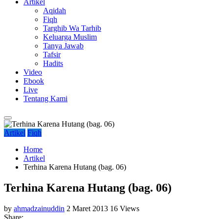
Artikel
Aqidah
Fiqh
Targhib Wa Tarhib
Keluarga Muslim
Tanya Jawab
Tafsir
Hadits
Video
Ebook
Live
Tentang Kami
Artikel
Fiqh
Home
Artikel
Terhina Karena Hutang (bag. 06)
Terhina Karena Hutang (bag. 06)
by
ahmadzainuddin
2 Maret 2013
16 Views
Share: