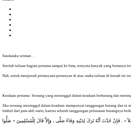
Saudaraku seiman…
Setelah tulisan bagian pertama sampai ke lima, ternyata banyak yang bertanya 
Nah, untuk menjawab pertanyaan-pertanyan di atas, maka tulisan di bawa
Keadaan pertama: Seorang yang meninggal dalam keadaan berhutang dan mening
Jika seorang meninggal dalam keadaan mempunyai tanggungan hutang dan ia men
timbul dari para ahli waris, karena seluruh tanggungan pelunasan hutangnya berk
ِنْ حُدِّثَ أَنَّهُ تَرَكَ لِدَيْنِهِ وَفَاءً صَلَّى ، وَإِلاَّ قَالَ لِلْمُسْلِمِينَ « صَلُّوا