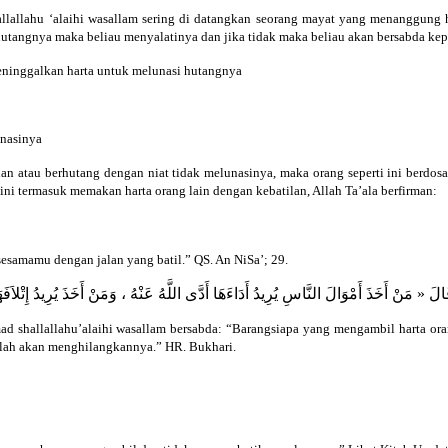
allallahu ‘alaihi wasallam sering di datangkan seorang mayat yang menanggung 
utangnya maka beliau menyalatinya dan jika tidak maka beliau akan bersabda kep
ninggalkan harta untuk melunasi hutangnya
unasinya
han atau berhutang dengan niat tidak melunasinya, maka orang seperti ini berdos
ni termasuk memakan harta orang lain dengan kebatilan, Allah Ta’ala berfirman:
esamamu dengan jalan yang batil.” QS. An NiSa’; 29.
َذَ أَمْوَالَ النَّاسِ يُرِيدُ أَدَاءَهَا أَدَّى اللَّهُ عَنْهُ ، وَمَنْ أَخَذَ يُرِيدُ إِتْلاَفَهَا
shallallahu’alaihi wasallam bersabda: “Barangsiapa yang mengambil harta orang
llah akan menghilangkannya.” HR. Bukhari.