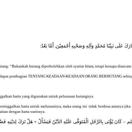
َكَ عَلَى نَبِيِّنَا مُحَمَّدٍ وَآلِهِ وَصَحْبِهِ أَجْمَعِيْنَ, أَمَّا بَعْدُ
tentang: “Bukankah hutang diperbolehkan oleh syariat Islam, tetapi kenapa dianc
h ini terdapat pembagian TENTANG KEADAAN-KEADAAN ORANG BERHUTANG sehingg
galkan harta yang digunakan untuk pelunasan hutangnya.
inggalkan harta untuk melunasinya, maka orang ini tidak berdosa atasnya jika d
aitan dengan harta warisnya.
ى بِالرَّجُلِ الْمُتَوَفَّى عَلَيْهِ الدَّيْنُ فَيَسْأَلُ « هَلْ تَرَكَ لِدَيْنِهِ فَضْلاً » . فَإ