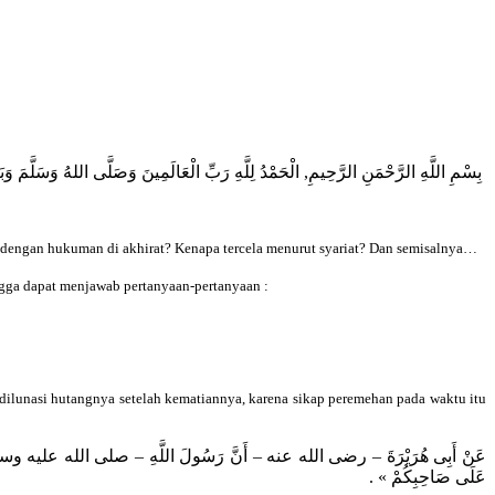
بِسْمِ اللَّهِ الرَّحْمَنِ الرَّحِيمِ, الْحَمْدُ لِلَّهِ رَبِّ الْعَالَمِينَ وَصَلَّى اللهُ وَسَلَّمَ وَبَار:
am dengan hukuman di akhirat? Kenapa tercela menurut syariat? Dan semisalnya…
a dapat menjawab pertanyaan-pertanyaan :
ilunasi hutangnya setelah kematiannya, karena sikap peremehan pada waktu itu
عَنْ أَبِى هُرَيْرَةَ – رضى الله عنه – أَنَّ رَسُولَ اللَّهِ – صلى الله عليه وسلم – كَانَ يُؤْتَ
عَلَى صَاحِبِكُمْ » .