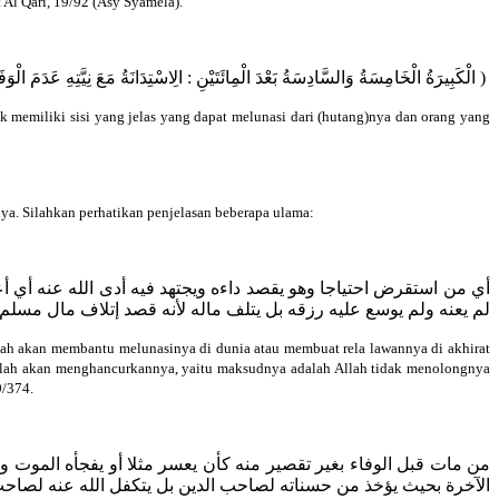
Al Qari, 19/92 (Asy Syamela).
الْكَبِيرَةُ الْخَامِسَةُ وَالسَّادِسَةُ بَعْدَ الْمِائَتَيْنِ : الِاسْتِدَانَةُ مَعَ نِيَّتِهِ عَدَمَ الْو )
ak memiliki sisi yang jelas yang dapat melunasi dari (hutang)nya dan orang yang
ya. Silahkan perhatikan penjelasan beberapa ulama:
أي من استقرض احتياجا وهو يقصد داءه ويجتهد فيه أدى الله عنه أي أع
لم يعنه ولم يوسع عليه رزقه بل يتلف ماله لأنه قصد إتلاف مال مسلم
ah akan membantu melunasinya di dunia atau membuat rela lawannya di akhirat
llah akan menghancurkannya, yaitu maksudnya adalah Allah tidak menolongnya
9/374.
من مات قبل الوفاء بغير تقصير منه كأن يعسر مثلا أو يفجأه الموت ول
الآخرة بحيث يؤخذ من حسناته لصاحب الدين بل يتكفل الله عنه لصاحب