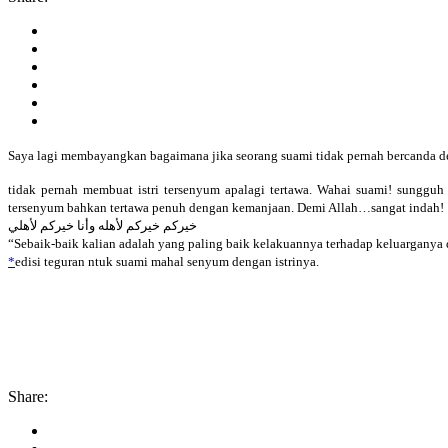
Saya lagi membayangkan bagaimana jika seorang suami tidak pernah bercanda de
tidak pernah membuat istri tersenyum apalagi tertawa. Wahai suami! sungguh
tersenyum bahkan tertawa penuh dengan kemanjaan. Demi Allah…sangat indah!
خيركم خيركم لأهله وأنا خيركم لأهلي
“Sebaik-baik kalian adalah yang paling baik kelakuannya terhadap keluarganya 
‪*
edisi teguran ntuk suami mahal senyum dengan istrinya.
Share: