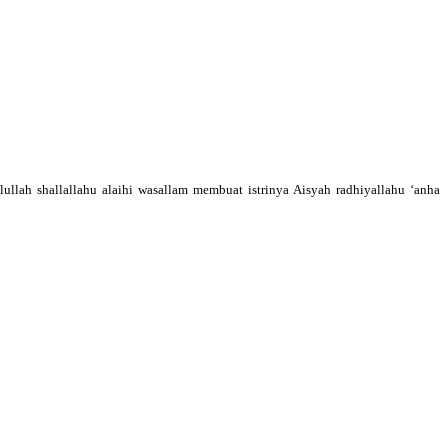
llah shallallahu alaihi wasallam membuat istrinya Aisyah radhiyallahu ‘anha