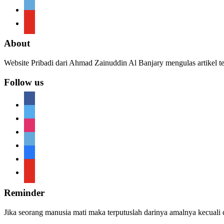
telegram
youtube
About
Website Pribadi dari Ahmad Zainuddin Al Banjary mengulas artikel t
Follow us
facebook
twitter
instagram
telegram
telegram
youtube
Reminder
Jika seorang manusia mati maka terputuslah darinya amalnya kecuali 