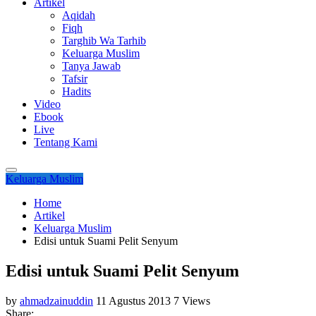
Artikel
Aqidah
Fiqh
Targhib Wa Tarhib
Keluarga Muslim
Tanya Jawab
Tafsir
Hadits
Video
Ebook
Live
Tentang Kami
Keluarga Muslim
Home
Artikel
Keluarga Muslim
Edisi untuk Suami Pelit Senyum
Edisi untuk Suami Pelit Senyum
by
ahmadzainuddin
11 Agustus 2013
7 Views
Share: