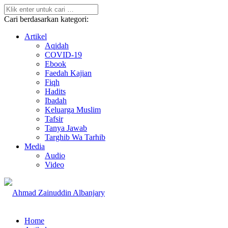
Cari berdasarkan kategori:
Artikel
Aqidah
COVID-19
Ebook
Faedah Kajian
Fiqh
Hadits
Ibadah
Keluarga Muslim
Tafsir
Tanya Jawab
Targhib Wa Tarhib
Media
Audio
Video
Home