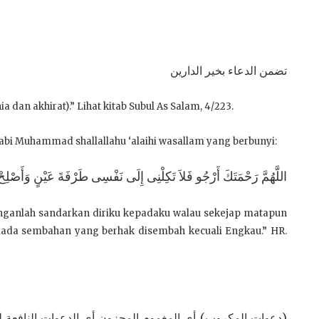
تضمن الدعاء بخير الدارين
an akhirat).” Lihat kitab Subul As Salam, 4/223.
Nabi Muhammad shallallahu ‘alaihi wasallam yang berbunyi:
اللَّهُمَّ رَحْمَتَكَ أَرْجُو فَلاَ تَكِلْنِى إِلَى نَفْسِى طَرْفَةَ عَيْنٍ وَأَصْلِحْ لِ
anganlah sandarkan diriku kepadaku walau sekejap matapun
tiada sembahan yang berhak disembah kecuali Engkau.” HR.
دعوات المكروب) أي المغموم المحزون أي الدعوات النافعة له 