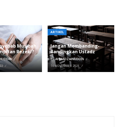
ARTIKEL
enyebab Musibah
Jangan Membanding-
mpitan Rezeki?
Bandingkan Ustadz
NUDDIN
BY
AHMADZAINUDDIN
22
16 NOVEMBER 2021