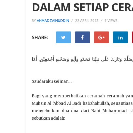
DALAM SETIAP CE
BY
AHMADZAINUDDIN
22 APRIL 2013
9 VIEWS
SHARE:
لَّمَ وَبَارَكَ عَلَى نَبِيِّنَا مُحَمَّدٍ وَآلِهِ وَصَحْبِهِ أَجْمَعِيْنَ, أَمَّا
Saudaraku seiman…
Bagi yang memperhatikan ceramah-ceramah yang 
Muhsin Al ‘Abbad Al Badr hafizhahullah, senantias
menyebutkan doa-doa dari Nabi Muhammad shall
sebutkan adalah: