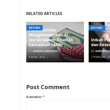
RELATED ARTICLES
ARTIKEL
ARTIKEL
Para Santriku
Mengkhatamkan Al-
Qur’an Dalam 3 Hari Di
Inikah P
Ramadhan 1443H
dan Kese
BY
AHMADZAINUDDIN
BY
AHMADZAI
8 APRIL 2022
7 FEBRUARI 20
Post Comment
Komentar
*