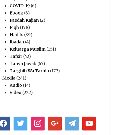
COVID-19
(6)
Ebook
(6)
Faedah Kajian
(2)
Fiqh
(178)
Hadits
(39)
Ibadah
(4)
Keluarga Muslim
(151)
Tafsir
(42)
Tanya Jawab
(67)
Targhib Wa Tarhib
(177)
Media
(241)
Audio
(14)
Video
(227)
acebook
twitter
instagram
google
telegram
youtube