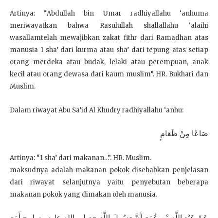
Artinya: “Abdullah bin Umar radhiyallahu ‘anhuma
meriwayatkan bahwa Rasulullah shallallahu ‘alaihi
wasallam
telah mewajibkan zakat fithr dari Ramadhan atas
manusia 1 sha’ dari kurma atau sha’ dari tepung atas setiap
orang merdeka atau budak, lelaki atau perempuan, anak
kecil atau orang dewasa dari kaum muslim”. HR. Bukhari dan
Muslim.
Dalam riwayat Abu Sa’id Al Khudry radhiyallahu ‘anhu:
صَاعًا مِنْ طَعَامٍ
Artinya: “1 sha’ dari makanan…”. HR. Muslim.
maksudnya adalah makanan pokok disebabkan penjelasan
dari riwayat selanjutnya yaitu penyebutan beberapa
makanan pokok yang dimakan oleh manusia.
عَنْ عَبْدِ اللَّهِ بْنِ عُمَرَ أَنَّ رَسُولَ اللَّهِ -صلى الله عليه وسلم- أَمَرَ