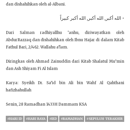
dan dishahihkan oleh al-Albani.
• الله أكبر, الله أكبر, الله أكبر كبيراً
Dari Salman radhiyallhu ‘anhu, diriwayatkan oleh
AbdurRazzaq dan dishahihkan oleh Ibnu Hajar di dalam Kitab
Fathul Bari, 2/462. Wallahu a’lam.
Diringkas oleh Ahmad Zainuddin dari Kitab Shalatul Mu’min
dan Ash Shiyam Fi Al Islam
Karya: Syeikh Dr. Sa’id bin Ali bin Wahf Al Qahthani
hafizhahullah
Senin, 28 Ramadhan 1433H Dammam KSA
#HARI ID
#HARI RAYA
#IED
#RAMADHAN
#SEPULUH TERAKHIR