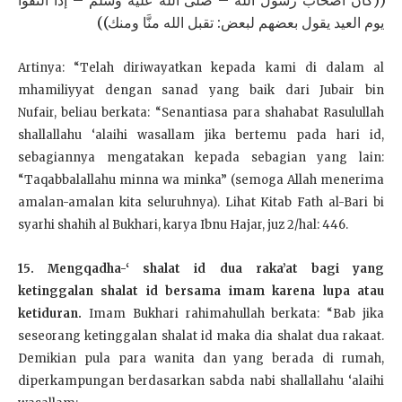
يوم العيد يقول بعضهم لبعض: تقبل الله منَّا ومنك))
Artinya: “Telah diriwayatkan kepada kami di dalam al
mhamiliyyat dengan sanad yang baik dari Jubair bin
Nufair,
beliau berkata: “Senantiasa para shahabat Rasulullah
shallallahu ‘alaihi wasallam jika bertemu pada hari id,
sebagiannya mengatakan kepada sebagian yang lain:
“Taqabbalallahu minna wa minka” (semoga Allah menerima
amalan-amalan kita seluruhnya). Lihat Kitab Fath al-Bari bi
syarhi shahih al Bukhari, karya Ibnu Hajar, juz 2/hal: 446.
15. Mengqadha-‘ shalat id dua raka’at bagi yang
ketinggalan shalat id bersama imam karena lupa atau
ketiduran.
Imam Bukhari rahimahullah berkata: “Bab jika
seseorang ketinggalan shalat id maka dia shalat dua rakaat.
Demikian pula para wanita dan yang berada di rumah,
diperkampungan berdasarkan sabda nabi shallallahu ‘alaihi