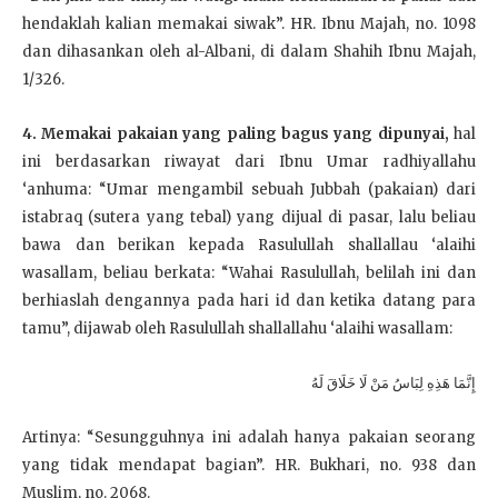
hendaklah kalian memakai siwak”. HR. Ibnu Majah, no. 1098
dan dihasankan oleh al-Albani, di dalam Shahih Ibnu Majah,
1/326.
4. Memakai pakaian yang paling bagus yang dipunyai,
hal
ini berdasarkan riwayat dari Ibnu Umar radhiyallahu
‘anhuma: “Umar mengambil sebuah Jubbah (pakaian) dari
istabraq (sutera yang tebal) yang dijual di pasar, lalu beliau
bawa dan berikan kepada Rasulullah shallallau ‘alaihi
wasallam, beliau berkata: “Wahai Rasulullah, belilah ini dan
berhiaslah dengannya pada hari id dan ketika datang para
tamu”, dijawab oleh Rasulullah shallallahu ‘alaihi wasallam:
إِنَّمَا هَذِهِ لِبَاسُ مَنْ لَا خَلَاقَ لَهُ
Artinya: “Sesungguhnya ini adalah hanya pakaian seorang
yang tidak mendapat bagian”. HR. Bukhari, no. 938 dan
Muslim, no. 2068.