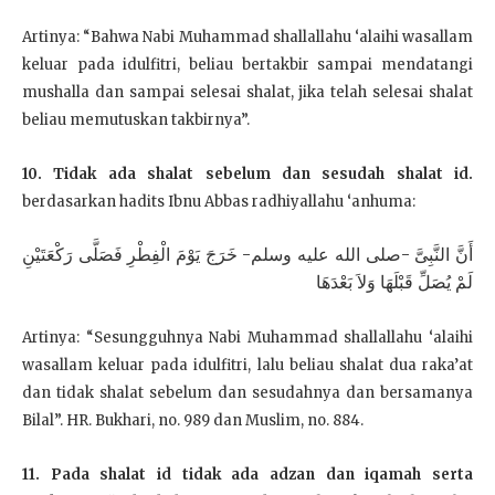
Artinya: “Bahwa Nabi Muhammad shallallahu ‘alaihi wasallam
keluar pada idulfitri, beliau bertakbir sampai mendatangi
mushalla dan sampai selesai shalat, jika telah selesai shalat
beliau memutuskan takbirnya”.
10. Tidak ada shalat sebelum dan sesudah shalat id.
berdasarkan hadits Ibnu Abbas radhiyallahu ‘anhu
ma:
أَنَّ النَّبِىَّ -صلى الله عليه وسلم- خَرَجَ يَوْمَ الْفِطْرِ فَصَلَّى رَكْعَتَيْنِ
لَمْ يُصَلِّ قَبْلَهَا وَلاَ بَعْدَهَا
Artinya: “Sesungguhnya Nabi Muhammad shallallahu ‘alaihi
wasallam keluar pada idulfitri, lalu beliau shalat dua raka’at
dan tidak shalat sebelum dan sesudahnya dan bersamanya
Bilal”. HR. Bukhari, no. 989 dan Muslim, no. 884.
11. Pada shalat id tidak ada adzan dan iqamah serta