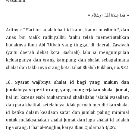
wasallam:
« هَذَا عِيدُنَا أَهْلَ الإِسْلاَمِ »
Artinya: “Hari ini adalah hari id kami, kaum muslimin”, dan
Anas bin Malik radhiyallhu ‘anhu telah memerintahkan
budaknya Ibnu Abi ‘Utbah yang tinggal di daerah Zawiyah
(yaitu daerah dekat kota Bashrah), lalu ia mengumpulan
keluarganya dan orang kampung dan shalat sebagaimana
shalat dan takbirnya orang kota. Lihat Shahih Bukhari, no. 987.
16. Syarat wajibnya shalat id bagi yang mukim dan
jumlahnya seperti orang yang mengerjakan shalat jumat,
hal ini karena Nabi Muhammad shallallahu ‘alaihi wasallam
dan para khalifah setelahnya tidak pernah mendirikan shalat
id ketika dalam keadaan safar dan jumlah paling minimal
untuk melaksanakan shalat jumat dan juga shalat id adalah
tiga orang. Lihat al-Mughni, karya Ibnu Qudamah 3/287.