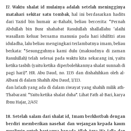
17. Waktu shalat id mulainya adalah setelah meningginya
matahari sekitar satu tombak
, hal ini berdasarkan hadits
dari Yazid bin humair ar-Rahabi, beliau bercerita: “Pernah
Abdullah bin Busr shahabat Rasulullah shallallahu ‘alaihi
wasallam keluar bersama manusia pada hari idulfitri atau
iduladha, lalu beliau mengingkari terlambatnya imam, beliau
berkata: “Sesungguhnya kami dulu (maksudnya di zaman
Rasulullah) telah selesai pada waktu kita sekarang ini, yaitu
ketika tasbih (yaitu ketika diperbolehkannya shalat sunnah di
pagi hari)”. HR. Abu Daud, no. 1135 dan dishahihkan oleh al-
Albani di dalam Shahih Abu Daud, 1/113.
dan lafazh yang ada di dalam riwayat yang shahih milik ath-
Thabarani: “Yaitu ketika shalat duha”. Lihat Fath al-Bari, karya
Ibnu Hajar, 2/457.
18. Setelah salam dari shalat id, Imam berkhotbah dengan
berdiri memberikan nasehat dan wejangan kepada kaum