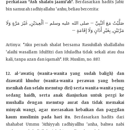
perkataan “Ash shalatu jaami’ah”.
Berdasarkan hadits Jabir
bin samurah radhiyallahu ‘anhu, beliau bercerita:
صَلَّيْتُ مَعَ اَلنَّبِيِّ – صلى الله عليه وسلم – اَلْعِيدَيْنِ, غَيْرَ مَرَّةٍ وَلَا
مَرَّتَيْنِ, بِغَيْرِ أَذَانٍ وَلَا إِقَامَةٍ –
Artinya: “Aku pernah shalat bersama Rasulullah shallallahu
‘alaihi wasallam Idulfitri dan Iduladha tidak sekali atau dua
kali, tanpa azan dan iqamah”. HR. Muslim, no. 887.
12. al-‘awatiq (wanita-wanita yang sudah baligh) dan
dzawatil khudur (wanita-wanita perawan yang belum
menikah dan selalu menutup diri) serta wanita-wanita yang
sedang haidh, serta anak dianjurkan untuk pergi ke
mushalla dengan menutup aurat dan tidak memakai
minyak wangi, agar merasakan kebaikan dan paggilan
kaum muslimin pada hari itu.
Berdasarkan hadits dari
shahabat Ummu ‘Athiyyah radhiyallhu ‘anha, bahwa nabi