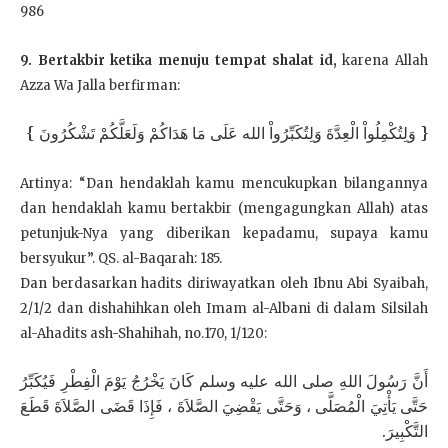
986
9. Bertakbir ketika menuju tempat shalat id,
karena Allah
Azza Wa Jalla berfirman:
{ وَلِتُكْمِلُواْ الْعِدَّةَ وَلِتُكَبِّرُواْ الله عَلَى مَا هَدَاكُمْ وَلَعَلَّكُمْ تَشْكُرُونَ }
Artinya: “Dan hendaklah kamu mencukupkan bilangannya
dan hendaklah kamu bertakbir (mengagungkan Allah) atas
petunjuk-Nya yang diberikan kepadamu, supaya kamu
bersyukur”. QS. al-Baqarah: 185.
Dan berdasarkan hadits diriwayatkan oleh Ibnu Abi Syaibah,
2/1/2 dan dishahihkan oleh Imam al-Albani di dalam Silsilah
al-Ahadits ash-Shahihah, no.170, 1/120:
أَنَّ رَسُولَ اللهِ صلى الله عليه وسلم كَانَ يَخْرُجُ يَوْمَ الْفِطْرِ فَيُكَبِّرُ
حَتَّى يَأْتِيَ الْمُصَلَّى ، وَحَتَّى يَقْضِيَ الصَّلاَةَ ، فَإِذَا قَضَى الصَّلاَةَ قَطَعَ
التَّكْبِيرَ.