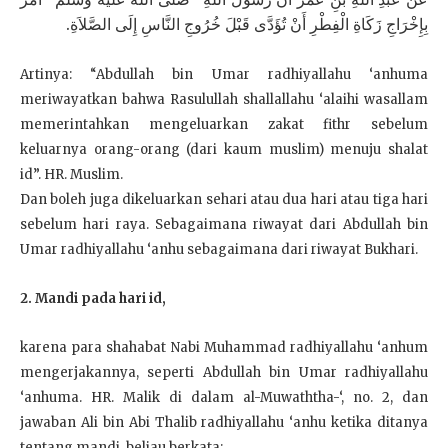
بِإِخْرَاجِ زَكَاةِ الْفِطْرِ أَنْ تُؤَدَّى قَبْلَ خُرُوجِ النَّاسِ إِلَى الصَّلاَةِ.
Artinya: “Abdullah bin Umar radhiyallahu ‘anhuma
meriwayatkan bahwa Rasulullah shallallahu ‘alaihi wasallam
memerintahkan mengeluarkan zakat fithr sebelum
keluarnya orang-orang (dari kaum muslim) menuju shalat
id”. HR. Muslim.
Dan boleh juga dikeluarkan sehari atau dua hari atau tiga hari
sebelum hari raya. Sebagaimana riwayat dari Abdullah bin
Umar radhiyallahu ‘anhu sebagaimana dari riwayat Bukhari.
2. Mandi pada hari id,
karena para shahabat Nabi Muhammad radhiyallahu ‘anhum
mengerjakannya, seperti Abdullah bin Umar radhiyallahu
‘anhuma. HR. Malik di dalam al-Muwaththa-‘, no. 2, dan
jawaban Ali bin Abi Thalib radhiyallahu ‘anhu ketika ditanya
tentang mandi, beliau berkata: