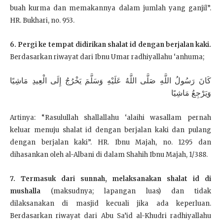
buah kurma dan memakannya dalam jumlah yang ganjil”.
HR. Bukhari, no. 953.
6. Pergi ke tempat didirikan shalat id dengan berjalan kaki.
Berdasarkan riwayat dari Ibnu Umar radhiyallahu ‘anhuma;
كَانَ رَسُولُ اللَّهِ صَلَّى اللَّهُ عَلَيْهِ وَسَلَّمَ يَخْرُجُ إِلَى الْعِيدِ مَاشِيًا
وَيَرْجِعُ مَاشِيًا
Artinya: “Rasulullah shallallahu ‘alaihi wasallam pernah
keluar menuju shalat id dengan berjalan kaki dan pulang
dengan berjalan kaki”. HR. Ibnu Majah, no. 1295 dan
dihasankan oleh al-Albani di dalam Shahih Ibnu Majah, 1/388.
7. Termasuk dari sunnah, melaksanakan shalat id di
mushalla
(maksudnya; lapangan luas) dan tidak
dilaksanakan di masjid kecuali jika ada keperluan.
Berdasarkan riwayat dari Abu Sa’id al-Khudri radhiyallahu