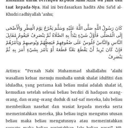
muslimin untuk bertaqwa kepada Allah Azza Wa Jalla dan
taat kepada-Nya.
Hal ini berdasarkan hadits Abu Sa’id al-
Khudri radhiyallah ‘anhu;
كَانَ رَسُولُ اللَّهِ صَلَّى اللَّهُ عَلَيْهِ وَسَلَّمَ يَخْرُجُ يَوْمَ الْفِطْرِ وَالْأَضْحَى
إِلَى الْمُصَلَّى فَأَوَّلُ شَيْءٍ يَبْدَأُ بِهِ الصَّلَاةُ ثُمَّ يَنْصَرِفُ فَيَقُومُ مُقَابِلَ
النَّاسِ وَالنَّاسُ جُلُوسٌ عَلَى صُفُوفِهِمْ فَيَعِظُهُمْ وَيُوصِيهِمْ وَيَأْمُرُهُمْ
فَإِنْ كَانَ يُرِيدُ أَنْ يَقْطَعَ بَعْثًا قَطَعَهُ أَوْ يَأْمُرَ بِشَيْءٍ أَمَرَ بِهِ ثُمَّ
يَنْصَرِفُ
Artinya: “Pernah Nabi Muhammad shallallahu ‘alaihi
wasallam keluar menuju mushalla untuk shalat idulfitri dan
iduladha, yang pertama kali beliau mulai adalah shalat id,
kemudian setelah selesai beliau berdiri di hadapan orang-
orang, dan orang-orang duduk di saf-saf mereka, lalu beliau
memberikan nasehat dan wasiat kepada mereka serta
memerintahkan mereka, jika beliau ingin mengutus utusan
beliau maka beliau mengutusnya atau memerintahkan