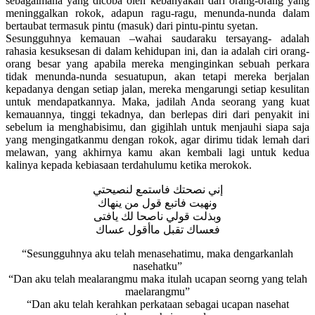
sebagaimana yang dicoba oleh kebanyakan dari orang-orang yang
meninggalkan rokok, adapun ragu-ragu, menunda-nunda dalam
bertaubat termasuk pintu (masuk) dari pintu-pintu syetan.
Sesungguhnya kemauan –wahai saudaraku tersayang- adalah
rahasia kesuksesan di dalam kehidupan ini, dan ia adalah ciri orang-
orang besar yang apabila mereka menginginkan sebuah perkara
tidak menunda-nunda sesuatupun, akan tetapi mereka berjalan
kepadanya dengan setiap jalan, mereka mengarungi setiap kesulitan
untuk mendapatkannya. Maka, jadilah Anda seorang yang kuat
kemauannya, tinggi tekadnya, dan berlepas diri dari penyakit ini
sebelum ia menghabisimu, dan gigihlah untuk menjauhi siapa saja
yang mengingatkanmu dengan rokok, agar dirimu tidak lemah dari
melawan, yang akhirnya kamu akan kembali lagi untuk kedua
kalinya kepada kebiasaan terdahulumu ketika merokok.
إني نصحتك فاستمع لنصيحتي
ونهيت فاتبع قول من ينهاك
وبذلت قولي ناصحا لك يافتى
فعساك تقبل ماأقول عساك
“Sesungguhnya aku telah menasehatimu, maka dengarkanlah
nasehatku”
“Dan aku telah mealarangmu maka itulah ucapan seorng yang telah
maelarangmu”
“Dan aku telah kerahkan perkataan sebagai ucapan nasehat