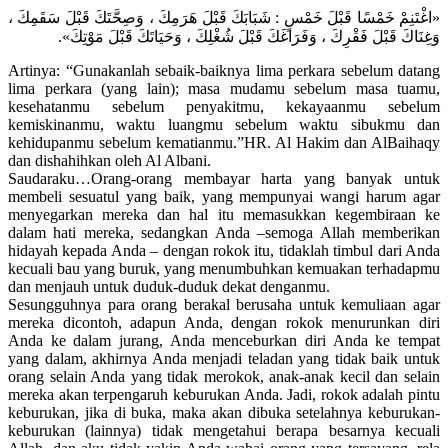
«اغْتَنِمْ خَمْسًا قَبْلَ خَمْسٍ : شَبَابَكَ قَبْلَ هَرَمِكَ ، وَصِحَّتَكَ قَبْلَ سَقَمِكَ ،
وَغِنَاكَ قَبْلَ فَقْرِكَ ، وَفَرَاغَكَ قَبْلَ شُغْلِكَ ، وَحَيَاتَكَ قَبْلَ مَوْتِكَ».
Artinya: “Gunakanlah sebaik-baiknya lima perkara sebelum datang
lima perkara (yang lain); masa mudamu sebelum masa tuamu,
kesehatanmu sebelum penyakitmu, kekayaanmu sebelum
kemiskinanmu, waktu luangmu sebelum waktu sibukmu dan
kehidupanmu sebelum kematianmu.”HR. Al Hakim dan AlBaihaqy
dan dishahihkan oleh Al Albani.
Saudaraku…Orang-orang membayar harta yang banyak untuk
membeli sesuatul yang baik, yang mempunyai wangi harum agar
menyegarkan mereka dan hal itu memasukkan kegembiraan ke
dalam hati mereka, sedangkan Anda –semoga Allah memberikan
hidayah kepada Anda – dengan rokok itu, tidaklah timbul dari Anda
kecuali bau yang buruk, yang menumbuhkan kemuakan terhadapmu
dan menjauh untuk duduk-duduk dekat denganmu.
Sesungguhnya para orang berakal berusaha untuk kemuliaan agar
mereka dicontoh, adapun Anda, dengan rokok menurunkan diri
Anda ke dalam jurang, Anda menceburkan diri Anda ke tempat
yang dalam, akhirnya Anda menjadi teladan yang tidak baik untuk
orang selain Anda yang tidak merokok, anak-anak kecil dan selain
mereka akan terpengaruh keburukan Anda. Jadi, rokok adalah pintu
keburukan, jika di buka, maka akan dibuka setelahnya keburukan-
keburukan (lainnya) tidak mengetahui berapa besarnya kecuali