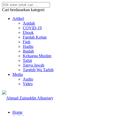
Cari berdasarkan kategori:
Artikel
Aqidah
COVID-19
Ebook
Faedah Kajian
Fiqh
Hadits
Ibadah
Keluarga Muslim
Tafsir
Tanya Jawab
Targhib Wa Tarhib
Media
Audio
Video
Home