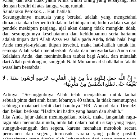
Allah, dan aku tidak yakin Anda wahai orang yang tersayang, rela
dengan berdiri di atas tangga yang runtuh.
Saudaraku Perokok… Hati-hatilah!
Sesungguhnya manusia yang berakal adalah yang mengetahui
dimana ia akan berhenti di dalam kehidupan ini, hidup adalah sangat
pendek meskipun panjang, ajal akan datang tidak mungkin tidak,
dan sesungguhnya kesehatanmu dan kehidupanmu serta hartamu
adalah titipan dari Allah Azza wa Jalla pada Anda, tidak halal bagi
Anda menyia-nyiakan titipan tersebut, maka hati-hatilah untuk itu,
semoga Allah selalu memberkahi Anda dan menyadarkan Anda dari
kelalaian Anda, dan menimbulkan taubat bagi Anda, dan mintalah
dari Allah pertolongan, sungguh Nabi Muhammad shallallahu ‘alaihi
wasallam bersabda:
« إِنَّ اللَّه جعل لِلتَّوْبَةِ بَاباً مِنْ قِبَلِ الْمَغْرِبِ عَرْضِهِ أَرْبَعُونَ سَنَةً , لَا
يُغْلِقُهُ حَتَّى تَطْلُعَ الشَّمْسُ مِنْ مَغْرِبِهَا»
Artinya: “Sesungguhnya Allah telah menjadikan untuk taubat
sebuah pintu dari arah barat, lebarnya 40 tahun, Ia tidak menutupnya
sehingga matahari terbit dari baratnya.”HR. Ahmad dan Tirmidzi
dan beliau berkata: “Hadits ini hadits yang hasan dan shahih.”
Jika Anda jujur dalam meninggalkan rokok, maka janganlah ragu-
ragu atau menunda-nunda, ambillah dalam hal itu sikap yang tegas,
sungguh-sungguh dan segera, karena menahan merokok secara
permanen dan segera, termasuk sarana yang paling positif,