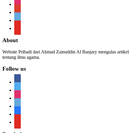
instagram
google
telegram
youtube
About
Website Pribadi dari Ahmad Zainuddin Al Banjary mengulas artikel
tentang ilmu agama.
Follow us
facebook
twitter
instagram
telegram
telegram
youtube