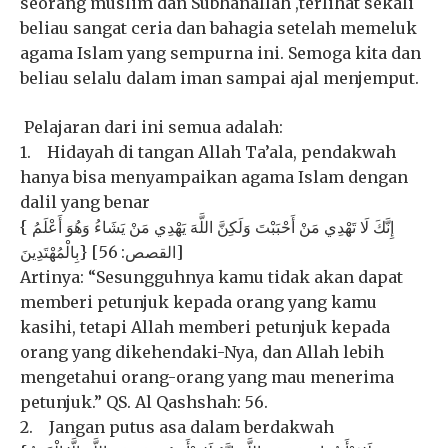
seorang muslim dan Subhanallah ,terlihat sekali
beliau sangat ceria dan bahagia setelah memeluk
agama Islam yang sempurna ini. Semoga kita dan
beliau selalu dalam iman sampai ajal menjemput.
Pelajaran dari ini semua adalah:
1. Hidayah di tangan Allah Ta’ala, pendakwah
hanya bisa menyampaikan agama Islam dengan
dalil yang benar
{ إِنَّكَ لَا تَهْدِي مَنْ أَحْبَبْتَ وَلَكِنَّ اللَّهَ يَهْدِي مَنْ يَشَاءُ وَهُوَ أَعْلَمُ
بِالْمُهْتَدِينَ} [القصص: 56]
Artinya: “Sesungguhnya kamu tidak akan dapat
memberi petunjuk kepada orang yang kamu
kasihi, tetapi Allah memberi petunjuk kepada
orang yang dikehendaki-Nya, dan Allah lebih
mengetahui orang-orang yang mau menerima
petunjuk.” QS. Al Qashshah: 56.
2. Jangan putus asa dalam berdakwah